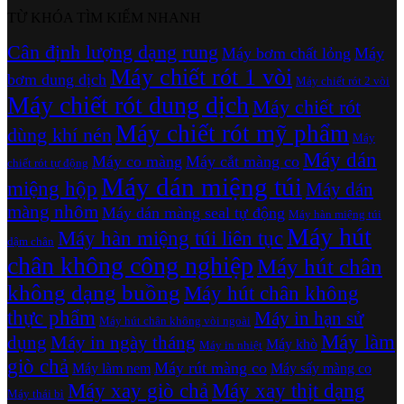
TỪ KHÓA TÌM KIẾM NHANH
Cân định lượng dạng rung
Máy bơm chất lỏng
Máy
Máy chiết rót 1 vòi
bơm dung dịch
Máy chiết rót 2 vòi
Máy chiết rót dung dịch
Máy chiết rót
Máy chiết rót mỹ phẩm
dùng khí nén
Máy
Máy dán
Máy co màng
Máy cắt màng co
chiết rót tự động
Máy dán miệng túi
miệng hộp
Máy dán
màng nhôm
Máy dán màng seal tự động
Máy hàn miệng túi
Máy hút
Máy hàn miệng túi liên tục
dậm chân
chân không công nghiệp
Máy hút chân
không dạng buồng
Máy hút chân không
thực phẩm
Máy in hạn sử
Máy hút chân không vòi ngoài
Máy làm
dụng
Máy in ngày tháng
Máy khò
Máy in nhiệt
giò chả
Máy rút màng co
Máy làm nem
Máy sấy màng co
Máy xay giò chả
Máy xay thịt dạng
Máy thái bì