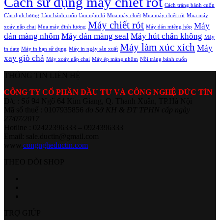
Cách sử dụng máy chiết rót
Cách tráng bánh cuốn
Cân định lượng
Làm bánh cuốn
làm nộm bì
Mua máy chiết
Mua máy chiết rót
Mua máy
Máy chiết rót
Máy
xoáy nắp chai
Mua máy định lượng
Máy dán miệng hộp
dán màng nhôm
Máy dán màng seal
Máy hút chân không
Máy
Máy làm xúc xích
Máy
in date
Máy in hạn sử dụng
Máy in ngày sản xuất
xay giò chả
Máy xoáy nắp chai
Máy ép màng nhôm
Nồi tráng bánh cuốn
THÔNG TIN LIÊN HỆ
CÔNG TY CỔ PHẦN ĐẦU TƯ VÀ CÔNG NGHỆ ĐỨC TÍN
Đ/c : Số 94 Ngõ 64 Kim Giang, Q. Thanh Xuân, TP.Hà Nội
Mã số thuế : 0107935856
do Sở KH & ĐT TPHN cấp ngày
27/07/2017
Hotline : 02422396333 – 0924396333
Email: sale.ductin@gmail.com
www.
congngheductin.com
THEO DÕI SHOP
TRỢ GIÚP