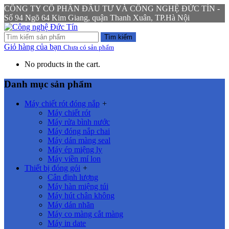
CÔNG TY CỔ PHẦN ĐẦU TƯ VÀ CÔNG NGHỆ ĐỨC TÍN -
Số 94 Ngõ 64 Kim Giang, quận Thanh Xuân, TP.Hà Nội
Tìm kiếm
Giỏ hàng của bạn
Chưa có sản phẩm
No products in the cart.
Danh mục sản phẩm
Máy chiết rót đóng nắp
+
Máy chiết rót
Máy rửa bình nước
Máy đóng nắp chai
Máy dán màng seal
Máy ép miệng ly
Máy viền mí lon
Thiết bị đóng gói
+
Cân định lượng
Máy hàn miệng túi
Máy hút chân không
Máy dán nhãn
Máy co màng cắt màng
Máy in date