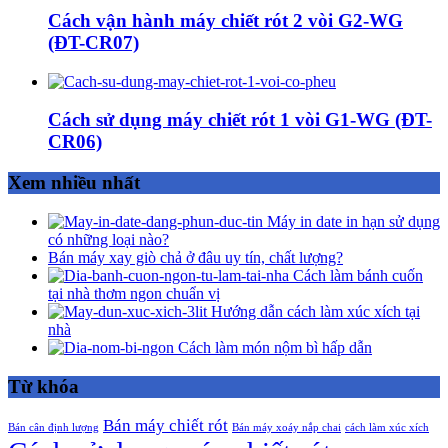
Cách vận hành máy chiết rót 2 vòi G2-WG
(ĐT-CR07)
Cách sử dụng máy chiết rót 1 vòi G1-WG (ĐT-
CR06)
Xem nhiều nhất
Máy in date in hạn sử dụng
có những loại nào?
Bán máy xay giò chả ở đâu uy tín, chất lượng?
Cách làm bánh cuốn
tại nhà thơm ngon chuẩn vị
Hướng dẫn cách làm xúc xích tại
nhà
Cách làm món nộm bì hấp dẫn
Từ khóa
Bán máy chiết rót
Bán cân định lượng
Bán máy xoáy nắp chai
cách làm xúc xích