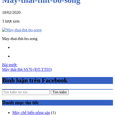
18/02/2020
3 lượt xem
May-thai-thit-bo-song
Điều
Bài trước
Máy thái thịt SS70 (ĐT-TT03)
hướng
bài
Bình luận trên Facebook
viết
Tìm kiếm
Danh mục tin tức
Máy chế biến nông sản
(1)