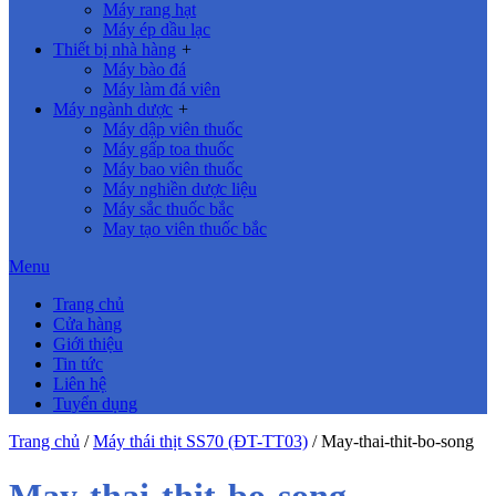
Máy rang hạt
Máy ép dầu lạc
Thiết bị nhà hàng
+
Máy bào đá
Máy làm đá viên
Máy ngành dược
+
Máy dập viên thuốc
Máy gấp toa thuốc
Máy bao viên thuốc
Máy nghiền dược liệu
Máy sắc thuốc bắc
May tạo viên thuốc bắc
Menu
Trang chủ
Cửa hàng
Giới thiệu
Tin tức
Liên hệ
Tuyển dụng
Trang chủ
/
Máy thái thịt SS70 (ĐT-TT03)
/
May-thai-thit-bo-song
May-thai-thit-bo-song