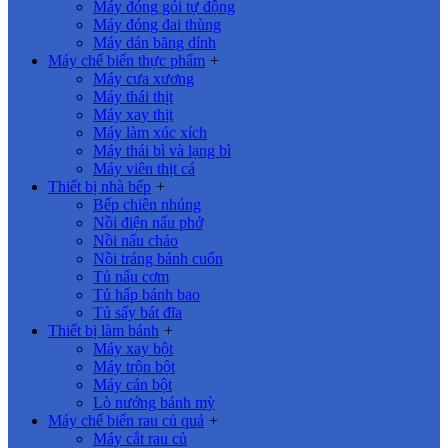
Máy đóng gói tự động
Máy đóng đai thùng
Máy dán băng dính
Máy chế biến thực phẩm
+
Máy cưa xương
Máy thái thịt
Máy xay thịt
Máy làm xúc xích
Máy thái bì và lạng bì
Máy viên thịt cá
Thiết bị nhà bếp
+
Bếp chiên nhúng
Nồi điện nấu phở
Nồi nấu cháo
Nồi tráng bánh cuốn
Tủ nấu cơm
Tủ hấp bánh bao
Tủ sấy bát đĩa
Thiết bị làm bánh
+
Máy xay bột
Máy trộn bột
Máy cán bột
Lò nướng bánh mỳ
Máy chế biến rau củ quả
+
Máy cắt rau củ