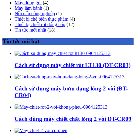
Máy đóng gói
(4)
Máy làm bánh
(1)
Nồi nấu công nghiệp
(1)
Thiết bị chế biến thực phẩm
(4)
Thiết bị chiết rót đóng nắp
(12)
Tin tức mới nhất
(18)
Tin tức nổi bật
Cách sử dụng máy chiết rót LT130 (ĐT-CR03)
Cách sử dụng máy bơm dạng lỏng 2 vòi (ĐT-
CR04)
Cách dùng máy chiết chất lỏng 2 vòi ĐT-CR09