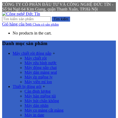
CÔNG TY CỔ PHẦN ĐẦU TƯ VÀ CÔNG NGHỆ ĐỨC TÍN -
Số 94 Ngõ 64 Kim Giang, quận Thanh Xuân, TP.Hà Nội
Tìm kiếm
Giỏ hàng của bạn
Chưa có sản phẩm
No products in the cart.
Danh mục sản phẩm
Máy chiết rót đóng nắp
+
Máy chiết rót
Máy rửa bình nước
Máy đóng nắp chai
Máy dán màng seal
Máy ép miệng ly
Máy viền mí lon
Thiết bị đóng gói
+
Cân định lượng
Máy hàn miệng túi
Máy hút chân không
Máy dán nhãn
Máy co màng cắt màng
Máy in date