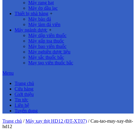
Máy rang hạt
Máy ép dầu lạc
Thiết bị nhà hàng
+
Máy bào đá
Máy làm đá viên
Máy ngành dược
+
Máy dập viên thuốc
Máy gấp toa thuốc
Máy bao viên thuốc
Máy nghiền dược liệu
Máy sắc thuốc bắc
May tạo viên thuốc bắc
Menu
Trang chủ
Cửa hàng
Giới thiệu
Tin tức
Liên hệ
Tuyển dụng
Trang chủ
/
Máy xay thịt HD12 (ĐT-XT07)
/
Cau-tao-may-xay-thit-
hd12