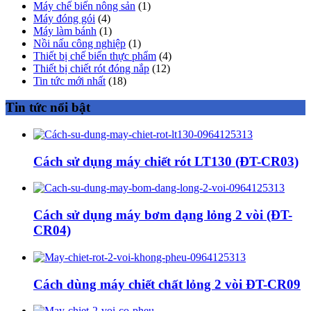
Máy chế biến nông sản
(1)
Máy đóng gói
(4)
Máy làm bánh
(1)
Nồi nấu công nghiệp
(1)
Thiết bị chế biến thực phẩm
(4)
Thiết bị chiết rót đóng nắp
(12)
Tin tức mới nhất
(18)
Tin tức nổi bật
Cách sử dụng máy chiết rót LT130 (ĐT-CR03)
Cách sử dụng máy bơm dạng lỏng 2 vòi (ĐT-
CR04)
Cách dùng máy chiết chất lỏng 2 vòi ĐT-CR09