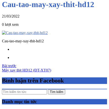
Cau-tao-may-xay-thit-hd12
21/03/2022
0 lượt xem
Cau-tao-may-xay-thit-hd12
Điều
Bài trước
Máy xay thịt HD12 (ĐT-XT07)
hướng
bài
Bình luận trên Facebook
viết
Tìm kiếm
Danh mục tin tức