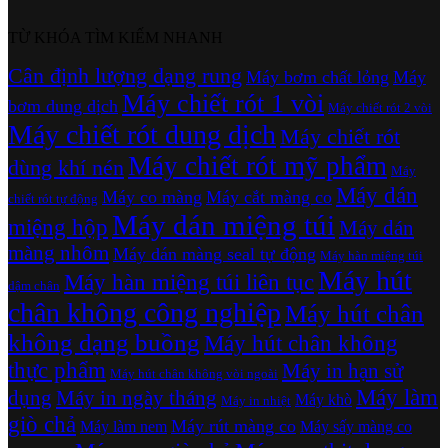
TỪ KHÓA TÌM KIẾM NHANH
Cân định lượng dạng rung
Máy bơm chất lỏng
Máy
Máy chiết rót 1 vòi
bơm dung dịch
Máy chiết rót 2 vòi
Máy chiết rót dung dịch
Máy chiết rót
Máy chiết rót mỹ phẩm
dùng khí nén
Máy
Máy dán
Máy co màng
Máy cắt màng co
chiết rót tự động
Máy dán miệng túi
miệng hộp
Máy dán
màng nhôm
Máy dán màng seal tự động
Máy hàn miệng túi
Máy hút
Máy hàn miệng túi liên tục
dậm chân
chân không công nghiệp
Máy hút chân
không dạng buồng
Máy hút chân không
thực phẩm
Máy in hạn sử
Máy hút chân không vòi ngoài
Máy làm
dụng
Máy in ngày tháng
Máy khò
Máy in nhiệt
giò chả
Máy rút màng co
Máy làm nem
Máy sấy màng co