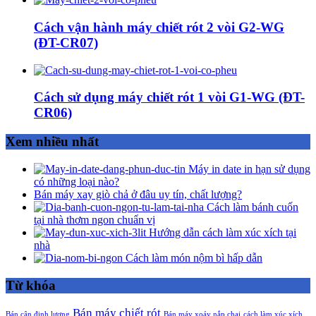
Cách vận hành máy chiết rót 2 vòi G2-WG
(ĐT-CR07)
Cách sử dụng máy chiết rót 1 vòi G1-WG (ĐT-
CR06)
Xem nhiều nhất
Máy in date in hạn sử dụng
có những loại nào?
Bán máy xay giò chả ở đâu uy tín, chất lượng?
Cách làm bánh cuốn
tại nhà thơm ngon chuẩn vị
Hướng dẫn cách làm xúc xích tại
nhà
Cách làm món nộm bì hấp dẫn
Từ khóa
Bán máy chiết rót
Bán cân định lượng
Bán máy xoáy nắp chai
cách làm xúc xích