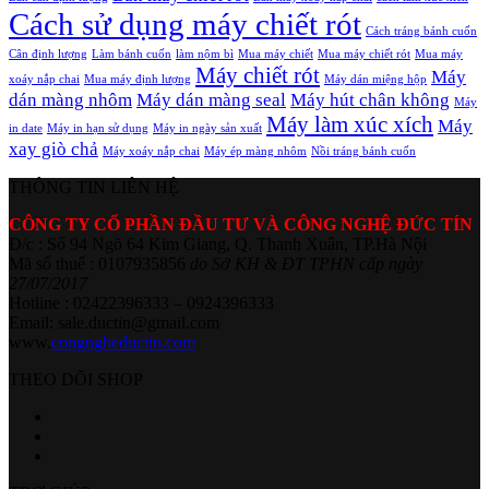
Cách sử dụng máy chiết rót
Cách tráng bánh cuốn
Cân định lượng
Làm bánh cuốn
làm nộm bì
Mua máy chiết
Mua máy chiết rót
Mua máy
Máy chiết rót
Máy
xoáy nắp chai
Mua máy định lượng
Máy dán miệng hộp
dán màng nhôm
Máy dán màng seal
Máy hút chân không
Máy
Máy làm xúc xích
Máy
in date
Máy in hạn sử dụng
Máy in ngày sản xuất
xay giò chả
Máy xoáy nắp chai
Máy ép màng nhôm
Nồi tráng bánh cuốn
THÔNG TIN LIÊN HỆ
CÔNG TY CỔ PHẦN ĐẦU TƯ VÀ CÔNG NGHỆ ĐỨC TÍN
Đ/c : Số 94 Ngõ 64 Kim Giang, Q. Thanh Xuân, TP.Hà Nội
Mã số thuế : 0107935856
do Sở KH & ĐT TPHN cấp ngày
27/07/2017
Hotline : 02422396333 – 0924396333
Email: sale.ductin@gmail.com
www.
congngheductin.com
THEO DÕI SHOP