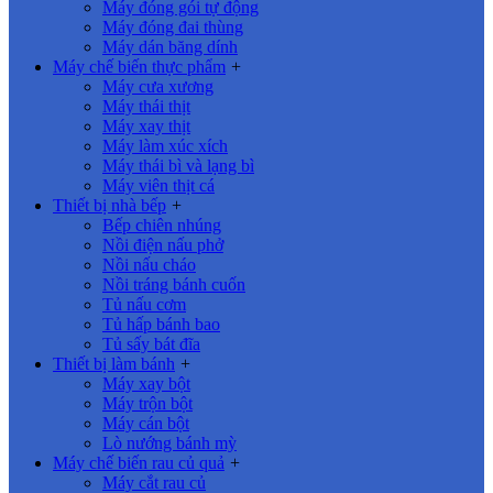
Máy đóng gói tự động
Máy đóng đai thùng
Máy dán băng dính
Máy chế biến thực phẩm
+
Máy cưa xương
Máy thái thịt
Máy xay thịt
Máy làm xúc xích
Máy thái bì và lạng bì
Máy viên thịt cá
Thiết bị nhà bếp
+
Bếp chiên nhúng
Nồi điện nấu phở
Nồi nấu cháo
Nồi tráng bánh cuốn
Tủ nấu cơm
Tủ hấp bánh bao
Tủ sấy bát đĩa
Thiết bị làm bánh
+
Máy xay bột
Máy trộn bột
Máy cán bột
Lò nướng bánh mỳ
Máy chế biến rau củ quả
+
Máy cắt rau củ