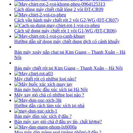
Cách dùng máy chiết chất lỏng 2 vòi ĐT-CR09
Cách vận hành máy chiết rót 2 vòi G2-WG (ĐT-CR07)
Cách sử dụng máy chiết rót 1 vòi G1-WG (ĐT-CR06)
Hướng dẫn sử dụng máy chiết dung dịch có cánh khuấy
Bán máy xoáy nắp chai tại Kim Giang – Thanh Xuân – Hà
Nội
Bán máy chiết rót tại Kim Giang – Thanh Xuân – Hà Nội
Máy chiết rót có những loại nào?
Bán máy buộc đầu xúc xích tại Hà Nội
Máy xay giò chả có những loại nào ?
Hướng dẫn cách làm xúc xích tại nhà
Bán máy đùn xúc xích ở đâu ?
Bán máy xay giò chả ở đâu uy tín, chất lượng?
Mua máy dán màng seal (màng nhôm) ở đâu ?