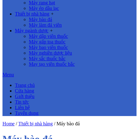
Máy rang hạt
Máy ép dầu lạc
Thiết bị nhà hàng
+
Máy bào đá
Máy làm đá viên
Máy ngành dược
+
Máy dập viên thuốc
Máy gấp toa thuốc
Máy bao viên thuốc
Máy nghiền dược liệu
Máy sắc thuốc bắc
May tạo viên thuốc bắc
Menu
Trang chủ
Cửa hàng
Giới thiệu
Tin tức
Liên hệ
Tuyển dụng
Home
/
Thiết bị nhà hàng
/ Máy bào đá
Máy bào đá