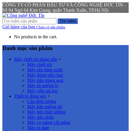
CÔNG TY CỔ PHẦN ĐẦU TƯ VÀ CÔNG NGHỆ ĐỨC TÍN -
Số 94 Ngõ 64 Kim Giang, quận Thanh Xuân, TP.Hà Nội
Tìm kiếm
Giỏ hàng của bạn
Chưa có sản phẩm
No products in the cart.
Danh mục sản phẩm
Máy chiết rót đóng nắp
+
Máy chiết rót
Máy rửa bình nước
Máy đóng nắp chai
Máy dán màng seal
Máy ép miệng ly
Máy viền mí lon
Thiết bị đóng gói
+
Cân định lượng
Máy hàn miệng túi
Máy hút chân không
Máy dán nhãn
Máy co màng cắt màng
Máy in date