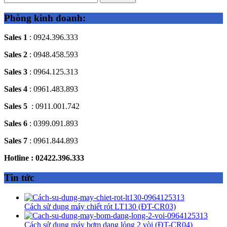
Phòng kinh doanh:
Sales 1
: 0924.396.333
Sales 2
: 0948.458.593
Sales 3
: 0964.125.313
Sales 4
: 0961.483.893
Sales 5
: 0911.001.742
Sales 6
: 0399.091.893
Sales 7
: 0961.844.893
Hotline : 02422.396.333
Tin tức
Cách sử dụng máy chiết rót LT130 (ĐT-CR03)
Cách sử dụng máy bơm dạng lỏng 2 vòi (ĐT-CR04)