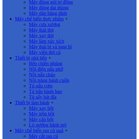
Máy đóng gói tự động
Máy đóng đai thùng
Máy dán băng dính
Máy chế biến thực phẩm
+
Máy cưa xương
Máy thái thịt
Máy xay thịt
Máy làm xúc xích
Máy thái bì và lạng bì
Máy viên thịt cá
Thiết bị nhà bếp
+
Bếp chiên nhúng
Nồi điện nấu phở
Nồi nấu cháo
Nồi tráng bánh cuốn
Tủ nấu cơm
Tủ hấp bánh bao
Tủ sấy bát đĩa
Thiết bị làm bánh
+
Máy xay bột
Máy trộn bột
Máy cán bột
Lò nướng bánh mỳ
Máy chế biến rau củ quả
+
Máy cắt rau củ