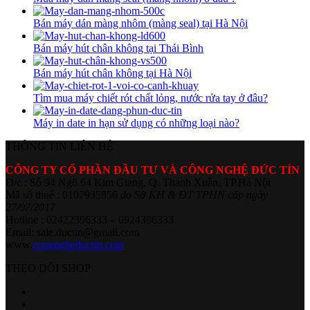
Bán máy dán màng nhôm (màng seal) tại Hà Nội
Bán máy hút chân không tại Thái Bình
Bán máy hút chân không tại Hà Nội
Tìm mua máy chiết rót chất lỏng, nước rửa tay ở đâu?
Máy in date in hạn sử dụng có những loại nào?
THÔNG TIN LIÊN HỆ
CÔNG TY CỔ PHẦN ĐẦU TƯ VÀ CÔNG NGHỆ ĐỨC TÍN
Đ/c : Số 94 Ngõ 64 Kim Giang, Q. Thanh Xuân, TP.Hà Nội
Mã số thuế : 0107935856
do Sở KH & ĐT TPHN cấp ngày
27/07/2017
Hotline : 02422396333 – 0924396333
Email: sale.ductin@gmail.com
www.
congngheductin.com
THEO DÕI SHOP