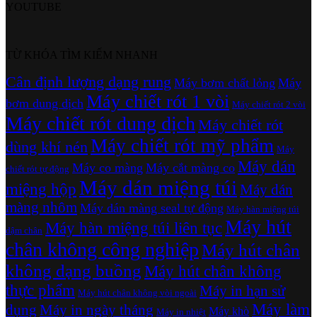
YOUTUBE
TỪ KHÓA TÌM KIẾM NHANH
Cân định lượng dạng rung
Máy bơm chất lỏng
Máy
Máy chiết rót 1 vòi
bơm dung dịch
Máy chiết rót 2 vòi
Máy chiết rót dung dịch
Máy chiết rót
Máy chiết rót mỹ phẩm
dùng khí nén
Máy
Máy dán
Máy co màng
Máy cắt màng co
chiết rót tự động
Máy dán miệng túi
miệng hộp
Máy dán
màng nhôm
Máy dán màng seal tự động
Máy hàn miệng túi
Máy hút
Máy hàn miệng túi liên tục
dậm chân
chân không công nghiệp
Máy hút chân
không dạng buồng
Máy hút chân không
thực phẩm
Máy in hạn sử
Máy hút chân không vòi ngoài
Máy làm
dụng
Máy in ngày tháng
Máy khò
Máy in nhiệt