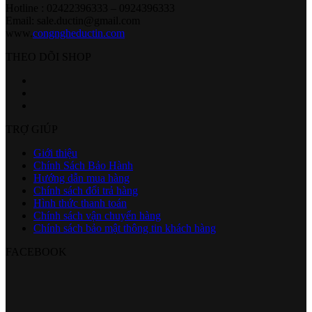
Hotline : 02422396333 – 0924396333
Email: sale.ductin@gmail.com
www.
congngheductin.com
THEO DÕI SHOP
TRỢ GIÚP
Giới thiệu
Chính Sách Bảo Hành
Hướng dẫn mua hàng
Chính sách đổi trả hàng
Hình thức thanh toán
Chính sách vận chuyển hàng
Chính sách bảo mật thông tin khách hàng
FACEBOOK