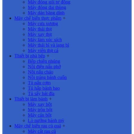
Máy đóng gói tự động
Máy đóng đai thùng
Máy dán băng dính
Máy chế biến thực phẩm
+
Máy cưa xương
Máy thái thịt
Máy xay thịt
Máy làm xúc xích
Máy thái bì và lạng bì
Máy viên thịt cá
Thiết bị nhà bếp
+
Bếp chiên nhúng
Nồi điện nấu phở
Nồi nấu cháo
Nồi tráng bánh cuốn
Tủ nấu cơm
Tủ hấp bánh bao
Tủ sấy bát đĩa
Thiết bị làm bánh
+
Máy xay bột
Máy trộn bột
Máy cán bột
Lò nướng bánh mỳ
Máy chế biến rau củ quả
+
Máy cắt rau củ