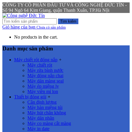
CÔNG TY CỔ PHẦN ĐẦU TƯ VÀ CÔNG NGHỆ ĐỨC TÍN -
Số 94 Ngõ 64 Kim Giang, quận Thanh Xuân, TP.Hà Nội
Tìm kiếm
Giỏ hàng của bạn
Chưa có sản phẩm
No products in the cart.
Danh mục sản phẩm
Máy chiết rót đóng nắp
+
Máy chiết rót
Máy rửa bình nước
Máy đóng nắp chai
Máy dán màng seal
Máy ép miệng ly
Máy viền mí lon
Thiết bị đóng gói
+
Cân định lượng
Máy hàn miệng túi
Máy hút chân không
Máy dán nhãn
Máy co màng cắt màng
Máy in date