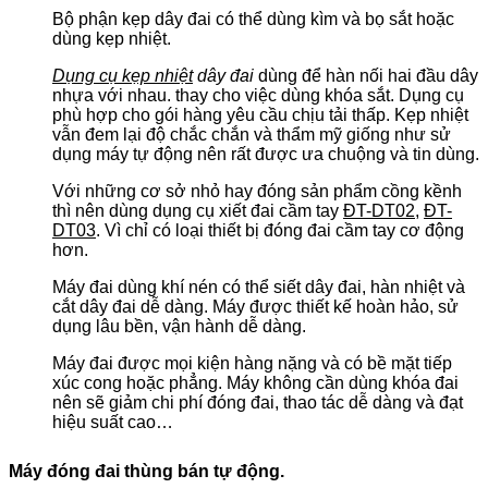
Bộ phận kẹp dây đai có thể dùng kìm và bọ sắt hoặc
dùng kẹp nhiệt.
Dụng cụ kẹp nhiệt
dây đai
dùng để hàn nối hai đầu dây
nhựa với nhau. thay cho việc dùng khóa sắt. Dụng cụ
phù hợp cho gói hàng yêu cầu chịu tải thấp. Kẹp nhiệt
vẫn đem lại độ chắc chắn và thẩm mỹ giống như sử
dụng máy tự động nên rất được ưa chuộng và tin dùng.
Với những cơ sở nhỏ hay đóng sản phẩm cồng kềnh
thì nên dùng dụng cụ xiết đai cầm tay
ĐT-DT02
,
ĐT-
DT03
. Vì chỉ có loại thiết bị đóng đai cầm tay cơ động
hơn.
Máy đai dùng khí nén có thể siết dây đai, hàn nhiệt và
cắt dây đai dễ dàng. Máy được thiết kế hoàn hảo, sử
dụng lâu bền, vận hành dễ dàng.
Máy đai được mọi kiện hàng nặng và có bề mặt tiếp
xúc cong hoặc phẳng. Máy không cần dùng khóa đai
nên sẽ giảm chi phí đóng đai, thao tác dễ dàng và đạt
hiệu suất cao…
Máy đóng đai thùng bán tự động.