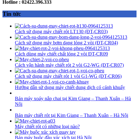
Hotline : 02422.396.333
Tin tức
Cách sử dụng máy chiết rót LT130 (ĐT-CR03)
Cách sử dụng máy bơm dạng lỏng 2 vòi (ĐT-CR04)
Cách dùng máy chiết chất lỏng 2 vòi ĐT-CR09
Cách vận hành máy chiết rót 2 vòi G2-WG (ĐT-CR07)
Cách sử dụng máy chiết rót 1 vòi G1-WG (ĐT-CR06)
Hướng dẫn sử dụng máy chiết dung dịch có cánh khuấy
Bán máy xoáy nắp chai tại Kim Giang – Thanh Xuân – Hà
Nội
Bán máy chiết rót tại Kim Giang – Thanh Xuân – Hà Nội
Máy chiết rót có những loại nào?
Bán máy buộc đầu xúc xích tại Hà Nội