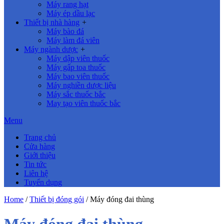
Máy rang hạt
Máy ép dầu lạc
Thiết bị nhà hàng
+
Máy bào đá
Máy làm đá viên
Máy ngành dược
+
Máy dập viên thuốc
Máy gấp toa thuốc
Máy bao viên thuốc
Máy nghiền dược liệu
Máy sắc thuốc bắc
May tạo viên thuốc bắc
Menu
Trang chủ
Cửa hàng
Giới thiệu
Tin tức
Liên hệ
Tuyển dụng
Home
/
Thiết bị đóng gói
/ Máy đóng đai thùng
Máy đóng đai thùng