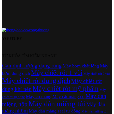
YOUTUBE
TỪ KHÓA TÌM KIẾM NHANH
Cân định lượng dạng rung
Máy bơm chất lỏng
Máy
Máy chiết rót 1 vòi
bơm dung dịch
Máy chiết rót 2 vòi
Máy chiết rót dung dịch
Máy chiết rót
Máy chiết rót mỹ phẩm
dùng khí nén
Máy
Máy dán
Máy co màng
Máy cắt màng co
chiết rót tự động
Máy dán miệng túi
miệng hộp
Máy dán
màng nhôm
Máy dán màng seal tự động
Máy hàn miệng túi