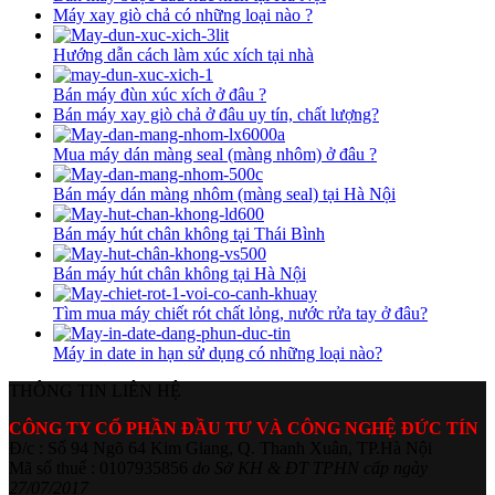
Máy xay giò chả có những loại nào ?
Hướng dẫn cách làm xúc xích tại nhà
Bán máy đùn xúc xích ở đâu ?
Bán máy xay giò chả ở đâu uy tín, chất lượng?
Mua máy dán màng seal (màng nhôm) ở đâu ?
Bán máy dán màng nhôm (màng seal) tại Hà Nội
Bán máy hút chân không tại Thái Bình
Bán máy hút chân không tại Hà Nội
Tìm mua máy chiết rót chất lỏng, nước rửa tay ở đâu?
Máy in date in hạn sử dụng có những loại nào?
THÔNG TIN LIÊN HỆ
CÔNG TY CỔ PHẦN ĐẦU TƯ VÀ CÔNG NGHỆ ĐỨC TÍN
Đ/c : Số 94 Ngõ 64 Kim Giang, Q. Thanh Xuân, TP.Hà Nội
Mã số thuế : 0107935856
do Sở KH & ĐT TPHN cấp ngày
27/07/2017