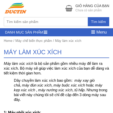
GIỎ HÀNG CỦA BẠN
Chưa có sản phẩm
Tìm kiếm
Menu
DANH MỤC SẢN PHẨM
Home
/
Máy chế biến thực phẩm
/ Máy làm xúc xích
MÁY LÀM XÚC XÍCH
Máy làm xúc xích
là bộ sản phẩm gồm nhiều máy để làm ra
xúc xích. Bộ máy sẽ giúp việc làm xúc xích của bạn dễ dàng và
tiết kiệm thời gian hơn.
Dây chuyền làm xúc xích bao gồm:
máy xay giò
chả
,
máy đùn xúc xích
,
máy buộc xúc xích
hoặc
máy
kẹp xúc xích
,
máy nướng xúc xích
,
tủ hấp
. Nhưng trong
bài viết này chúng tôi sẽ chỉ đề cập đến 3 dòng máy sau
đây.
1: Máy nhồi xúc xích: