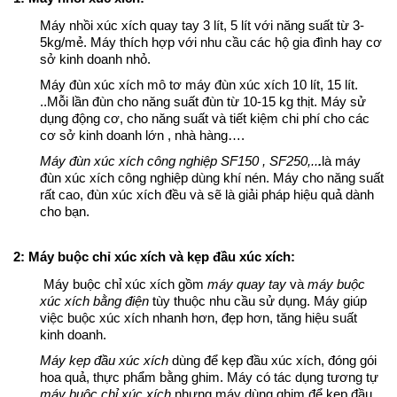
Máy nhồi xúc xích quay tay 3 lít, 5 lít với năng suất từ 3-
5kg/mẻ. Máy thích hợp với nhu cầu các hộ gia đình hay cơ
sở kinh doanh nhỏ.
Máy đùn xúc xích mô tơ máy đùn xúc xích 10 lít, 15 lít.
..Mỗi lần đùn cho năng suất đùn từ 10-15 kg thịt. Máy sử
dụng động cơ, cho năng suất và tiết kiệm chi phí cho các
cơ sở kinh doanh lớn , nhà hàng….
Máy đùn xúc xích công nghiệp SF150 , SF250,..
.
là máy
đùn xúc xích công nghiệp dùng khí nén. Máy cho năng suất
rất cao, đùn xúc xích đều và sẽ là giải pháp hiệu quả dành
cho bạn.
2: Máy buộc chỉ xúc xích và kẹp đầu xúc xích:
Máy buộc chỉ xúc xích gồm
máy quay tay
và
máy buộc
xúc xích bằng điện
tùy thuộc nhu cầu sử dụng. Máy giúp
việc buộc xúc xích nhanh hơn, đẹp hơn, tăng hiệu suất
kinh doanh.
Máy kẹp đầu xúc xích
dùng để kẹp đầu xúc xích, đóng gói
hoa quả, thực phẩm bằng ghim. Máy có tác dụng tương tự
máy buộc chỉ xúc xích
nhưng máy dùng ghim để kẹp đầu