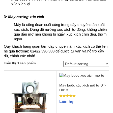
xúc xích lại.
3:
Máy
nướng xúc xích
Máy là công đoạn cuối cùng trong dây chuyền sản xuất
xúc xích. Dùng để nướng xúc xích tự động, không chiên
qua dầu mỡ nên không bị ngấy, xúc xích chín đều, thơm
ngon…
Quý khách hàng quan tâm dây chuyền làm xúc xích có thể liên
hệ qua
hotline: 02422.396.333
để được tư vấn và hỗ trợ đầy
đủ, chính xác nhất!
Hiển thị 9 sản phẩm
Máy buộc xúc xích mô tơ ĐT-
DX13
Rated
Liên hệ
5.00
out of 5