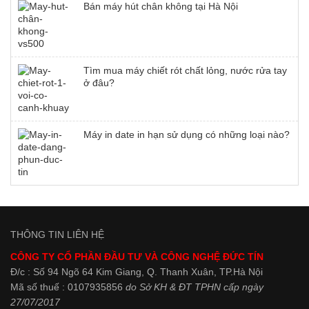
Bán máy hút chân không tại Hà Nội
Tìm mua máy chiết rót chất lỏng, nước rửa tay
ở đâu?
Máy in date in hạn sử dụng có những loại nào?
THÔNG TIN LIÊN HỆ
CÔNG TY CỔ PHẦN ĐẦU TƯ VÀ CÔNG NGHỆ ĐỨC TÍN
Đ/c : Số 94 Ngõ 64 Kim Giang, Q. Thanh Xuân, TP.Hà Nội
Mã số thuế : 0107935856
do Sở KH & ĐT TPHN cấp ngày
27/07/2017