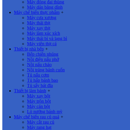
Máy đóng đai thùng
Máy dán băng dính
Máy chế biến thực phẩm
+
Máy cưa xương
Máy thái thịt
Máy xay thịt
Máy làm xúc xích
Máy thái bì và lạng bì
Máy viên thịt cá
Thiết bị nhà bếp
+
Bếp chiên nhúng
Nồi điện nấu phở
Nồi nấu cháo
Nồi tráng bánh cuốn
Tủ nấu cơm
Tủ hấp bánh bao
Tủ sấy bát đĩa
Thiết bị làm bánh
+
Máy xay bột
Máy trộn bột
Máy cán bột
Lò nướng bánh mỳ
Máy chế biến rau củ quả
+
Máy cắt rau củ
Máy rang hạt