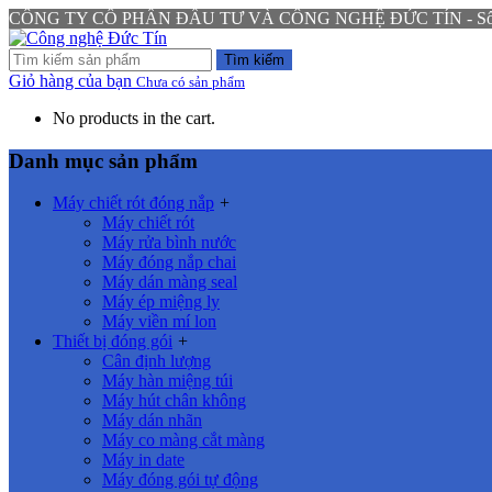
CÔNG TY CỔ PHẦN ĐẦU TƯ VÀ CÔNG NGHỆ ĐỨC TÍN - Số 94 N
Tìm kiếm
Giỏ hàng của bạn
Chưa có sản phẩm
No products in the cart.
Danh mục sản phẩm
Máy chiết rót đóng nắp
+
Máy chiết rót
Máy rửa bình nước
Máy đóng nắp chai
Máy dán màng seal
Máy ép miệng ly
Máy viền mí lon
Thiết bị đóng gói
+
Cân định lượng
Máy hàn miệng túi
Máy hút chân không
Máy dán nhãn
Máy co màng cắt màng
Máy in date
Máy đóng gói tự động