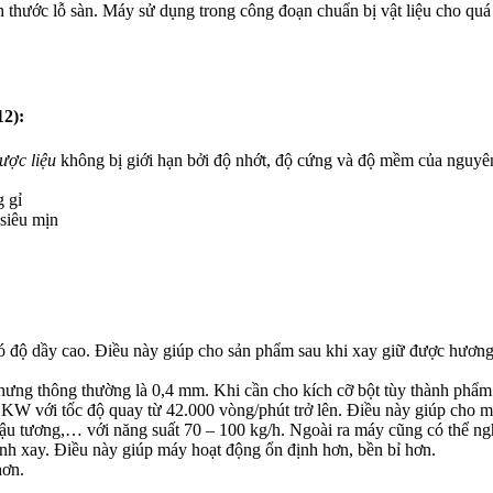
 thước lỗ sàn. Máy sử dụng trong công đoạn chuẩn bị vật liệu cho quá 
2):
ược liệu
không bị giới hạn bởi độ nhớt, độ cứng và độ mềm của nguyên l
 gỉ
 siêu mịn
ó độ dầy cao. Điều này giúp cho sản phẩm sau khi xay giữ được hương 
hưng thông thường là 0,4 mm. Khi cần cho kích cỡ bột tùy thành phẩm 
KW với tốc độ quay từ 42.000 vòng/phút trở lên. Điều này giúp cho má
ậu tương,… với năng suất 70 – 100 kg/h. Ngoài ra máy cũng có thể ngh
nh xay. Điều này giúp máy hoạt động ổn định hơn, bền bỉ hơn.
hơn.