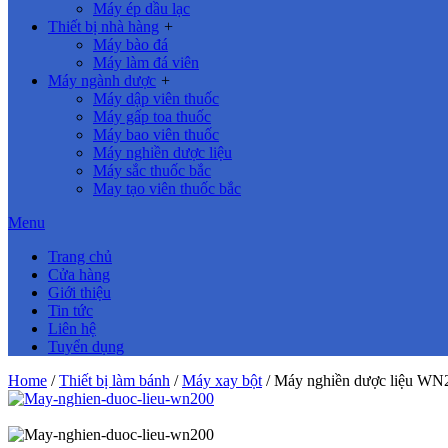
Máy ép dầu lạc
Thiết bị nhà hàng
+
Máy bào đá
Máy làm đá viên
Máy ngành dược
+
Máy dập viên thuốc
Máy gấp toa thuốc
Máy bao viên thuốc
Máy nghiền dược liệu
Máy sắc thuốc bắc
May tạo viên thuốc bắc
Menu
Trang chủ
Cửa hàng
Giới thiệu
Tin tức
Liên hệ
Tuyển dụng
Home
/
Thiết bị làm bánh
/
Máy xay bột
/ Máy nghiền dược liệu W