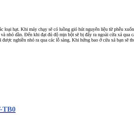
 loại hạt. Khi máy chạy sẽ có luồng gió hút nguyên liệu từ phễu xuốn
a và nhỏ dần. Đến khi đạt đủ độ mịn bột sẽ bị đẩy ra ngoài cửa xả qua 
 được nghiền nhỏ ra qua các lỗ sàng. Khi hứng bao ở cửa xả bạn sẽ t
T-TB0