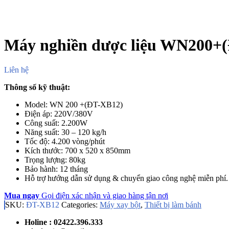
Máy nghiền dược liệu WN200+
Liên hệ
Thông số kỹ thuật:
Model: WN 200 +(ĐT-XB12)
Điện áp: 220V/380V
Công suất: 2.200W
Năng suất: 30 – 120 kg/h
Tốc độ: 4.200 vòng/phút
Kích thước: 700 x 520 x 850mm
Trọng lượng: 80kg
Bảo hành: 12 tháng
Hỗ trợ hướng dẫn sử dụng & chuyển giao công nghệ miễn phí.
Mua ngay
Gọi điện xác nhận và giao hàng tận nơi
SKU:
ĐT-XB12
Categories:
Máy xay bột
,
Thiết bị làm bánh
Holine : 02422.396.333