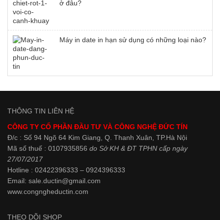
ở đâu?
Máy in date in hạn sử dụng có những loại nào?
THÔNG TIN LIÊN HỆ
CÔNG TY CỔ PHẦN ĐẦU TƯ VÀ CÔNG NGHỆ ĐỨC TÍN
Đ/c : Số 94 Ngõ 64 Kim Giang, Q. Thanh Xuân, TP.Hà Nội
Mã số thuế : 0107935856
do Sở KH & ĐT TPHN cấp ngày
27/07/2017
Hotline : 02422396333 – 0924396333
Email: sale.ductin@gmail.com
www.
congngheductin.com
THEO DÕI SHOP