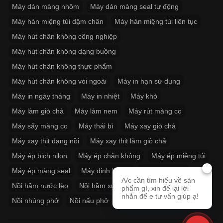
Máy dán màng nhôm
Máy dán màng seal tự động
Máy hàn miệng túi dậm chân
Máy hàn miệng túi liên tục
Máy hút chân không công nghiệp
Máy hút chân không dạng buồng
Máy hút chân không thực phẩm
Máy hút chân không vòi ngoài
Máy in hạn sử dụng
Máy in ngày tháng
Máy in nhiệt
Máy khò
Máy làm giò chả
Máy làm nem
Máy rút màng co
Máy sấy màng co
Máy thái bì
Máy xay giò chả
Máy xay thịt dạng nồi
Máy xay thịt làm giò chả
Máy ép bịch nilon
Máy ép chân không
Máy ép miệng túi
Máy ép màng seal
Máy định lượng
Nồi hầm cháo
A/c cần tìm hiểu về sản
Nồi hầm nước lèo
Nồi hầm xương
Nồi làm bánh cuốn
phẩm gì, xin để lại lời
nhắn để e tư vấn giúp ạ!
Nồi nhúng phở
Nồi nấu phở
Nồi phở inox