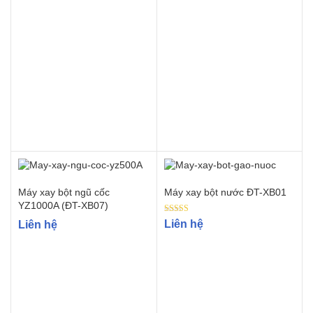
out of 5
Máy xay bột ngũ cốc
Máy xay bột nước ĐT-XB01
YZ1000A (ĐT-XB07)
Rated
Liên hệ
Liên hệ
5.00
out of 5