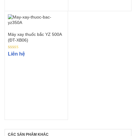
Máy xay thuốc bắc YZ 500A
(ĐT-XB06)
Rated
Liên hệ
4.67
out of 5
CÁC SẢN PHẨM KHÁC