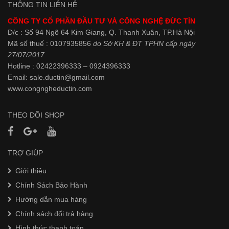
THÔNG TIN LIÊN HỆ
CÔNG TY CỔ PHẦN ĐẦU TƯ VÀ CÔNG NGHỆ ĐỨC TÍN
Đ/c : Số 94 Ngõ 64 Kim Giang, Q. Thanh Xuân, TP.Hà Nội
Mã số thuế : 0107935856
do Sở KH & ĐT TPHN cấp ngày
27/07/2017
Hotline : 02422396333 – 0924396333
Email: sale.ductin@gmail.com
www.
congngheductin.com
THEO DÕI SHOP
TRỢ GIÚP
Giới thiệu
Chính Sách Bảo Hành
Hướng dẫn mua hàng
Chính sách đổi trả hàng
Hình thức thanh toán