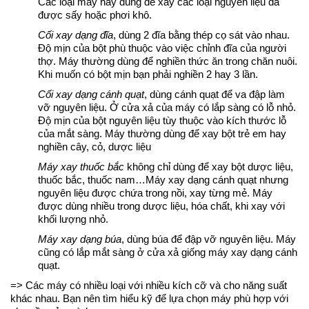
Các loại máy này dùng để xay các loại nguyên liệu đã
được sấy hoặc phơi khô.
Cối xay dạng đĩa
, dùng 2 đĩa bằng thép cọ sát vào nhau.
Độ mịn của bột phù thuộc vào việc chỉnh đĩa của người
thợ. Máy thường dùng để nghiền thức ăn trong chăn nuôi.
Khi muốn có bột mịn bạn phải nghiền 2 hay 3 lần.
Cối xay dạng cánh quạt
, dùng cánh quạt để va đập làm
vỡ nguyên liệu. Ở cửa xả của máy có lắp sàng có lỗ nhỏ.
Độ mịn của bột nguyên liệu tùy thuộc vào kích thước lỗ
của mắt sàng. Máy thường dùng để xay bột trẻ em hay
nghiền cây, cỏ, dược liệu
Máy xay thuốc bắc
không chỉ dùng để xay bột dược liệu,
thuốc bắc, thuốc nam…Máy xay dạng cánh quạt nhưng
nguyên liệu được chứa trong nồi, xay từng mẻ. Máy
được dùng nhiều trong dược liệu, hóa chất, khi xay với
khối lượng nhỏ.
Máy xay dạng búa
, dùng búa để đập vỡ nguyên liệu. Máy
cũng có lắp mắt sàng ở cửa xả giống máy xay dạng cánh
quạt.
=> Các máy có nhiều loại với nhiều kích cỡ và cho năng suất
khác nhau. Bạn nên tìm hiểu kỹ để lựa chọn máy phù hợp với