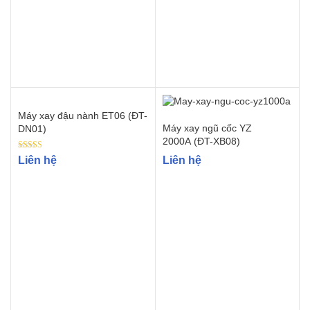
Máy xay đậu nành ET06 (ĐT-
Máy xay ngũ cốc YZ
DN01)
2000A (ĐT-XB08)
Rated
Liên hệ
Liên hệ
5.00
out of 5