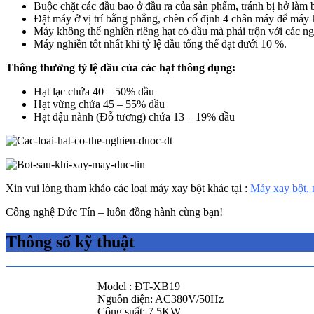
Buộc chặt các đầu bao ở đầu ra của sản phẩm, tránh bị hở làm b
Đặt máy ở vị trí bằng phẳng, chèn cố định 4 chân máy để máy k
Máy không thể nghiền riêng hạt có dầu mà phải trộn với các ng
Máy nghiền tốt nhất khi tỷ lệ dầu tổng thể đạt dưới 10 %.
Thông thường tỷ lệ dầu của các hạt thông dụng:
Hạt lạc chứa 40 – 50% dầu
Hạt vừng chứa 45 – 55% dầu
Hạt đậu nành (Đỗ tương) chứa 13 – 19% dầu
Xin vui lòng tham khảo các loại máy xay bột khác tại :
Máy xay bột, 
Công nghệ Đức Tín – luôn đồng hành cùng bạn!
Thông số kỹ thuật
Model : ĐT-XB19
Nguồn điện: AC380V/50Hz
Công suất: 7.5KW