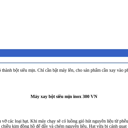
hành bột siêu mịn. Chỉ cần bật máy lên, cho sản phẩm cần xay vào phễ
Máy xay bột siêu mịn inox 300 VN
vỡ các loại hạt. Khi máy chạy sẽ có luồng gió hút nguyên liệu từ phễ
o chiều kim đồng hồ để đẩy và chém nguyên liệu. Hạt vừa bị cánh quạt