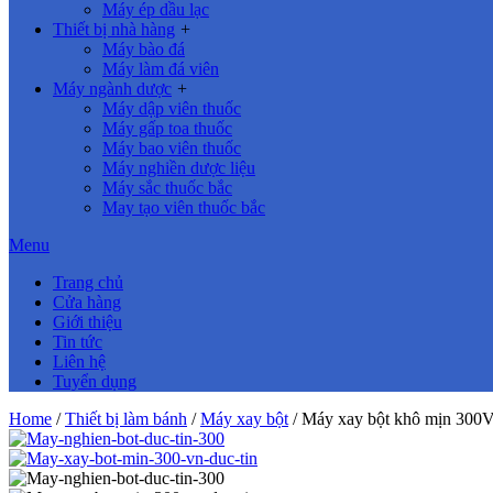
Máy ép dầu lạc
Thiết bị nhà hàng
+
Máy bào đá
Máy làm đá viên
Máy ngành dược
+
Máy dập viên thuốc
Máy gấp toa thuốc
Máy bao viên thuốc
Máy nghiền dược liệu
Máy sắc thuốc bắc
May tạo viên thuốc bắc
Menu
Trang chủ
Cửa hàng
Giới thiệu
Tin tức
Liên hệ
Tuyển dụng
Home
/
Thiết bị làm bánh
/
Máy xay bột
/ Máy xay bột khô mịn 30