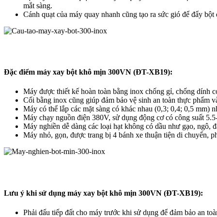
mắt sàng.
Cánh quạt của máy quay nhanh cũng tạo ra sức gió để đẩy bột 
Đặc điểm máy xay bột khô mịn 300VN (ĐT-XB19):
Máy được thiết kế hoàn toàn bằng inox chống gỉ, chống dính c
Cối bằng inox cũng giúp đảm bảo vệ sinh an toàn thực phẩm và
Máy có thể lắp các mặt sàng có khác nhau (0,3; 0,4; 0,5 mm) n
Máy chạy nguồn điện 380V, sử dụng động cơ có công suất 5.5-
Máy nghiền dễ dàng các loại hạt không có dầu như gạo, ngô, đ
Máy nhỏ, gọn, được trang bị 4 bánh xe thuận tiện di chuyển, p
Lưu ý khi sử dụng máy xay bột khô mịn 300VN (ĐT-XB19):
Phải đấu tiếp đất cho máy trước khi sử dụng để đảm bảo an toà