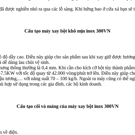
đã được nghiền nhỏ ra qua các lỗ sàng. Khi hứng bao ở cửa xả bạn sẽ 
Cấu tạo máy xay bột khô mịn inox 300VN
ó độ dầy cao. Điều này giúp cho sản phẩm sau khi xay giữ được hương 
 dễ dàng lau chùi vệ sinh.
hưng thông thường là 0,4 mm. Khi cần cho kích cỡ bột tùy thành phẩm 
7.5KW với tốc độ quay từ 42.000 vòng/phút trở lên. Điều này giúp cho
ậu tương,… với năng suất 70 – 100 kg/h. Ngoài ra máy cũng có thể ngh
hù hợp sử dụng trong các gia đình, các hộ kinh doanh.
Cấu tạo cối và máng của máy xay bột inox 300VN
n về điện.