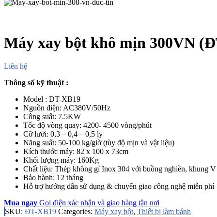
Máy xay bột khô mịn 300VN (
Liên hệ
Thông số kỹ thuật :
Model : ĐT-XB19
Nguồn điện: AC380V/50Hz
Công suất: 7.5KW
Tốc độ vòng quay: 4200- 4500 vòng/phút
Cỡ lưới: 0,3 – 0,4 – 0,5 ly
Năng suất: 50-100 kg/giờ (tùy độ mịn và vật liệu)
Kích thước máy: 82 x 100 x 73cm
Khối lượng máy: 160Kg
Chất liệu: Thép không gỉ Inox 304 với buồng nghiền, khung V
Bảo hành: 12 tháng
Hỗ trợ hướng dẫn sử dụng & chuyển giao
c
ông nghệ miễn phí
Mua ngay
Gọi điện xác nhận và giao hàng tận nơi
SKU:
ĐT-XB19
Categories:
Máy xay bột
,
Thiết bị làm bánh