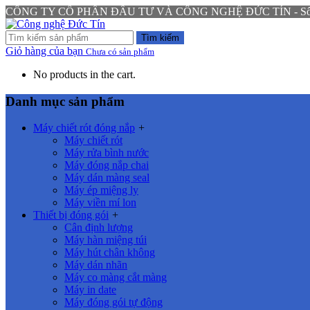
CÔNG TY CỔ PHẦN ĐẦU TƯ VÀ CÔNG NGHỆ ĐỨC TÍN - Số 94 N
Tìm kiếm
Giỏ hàng của bạn
Chưa có sản phẩm
No products in the cart.
Danh mục sản phẩm
Máy chiết rót đóng nắp
+
Máy chiết rót
Máy rửa bình nước
Máy đóng nắp chai
Máy dán màng seal
Máy ép miệng ly
Máy viền mí lon
Thiết bị đóng gói
+
Cân định lượng
Máy hàn miệng túi
Máy hút chân không
Máy dán nhãn
Máy co màng cắt màng
Máy in date
Máy đóng gói tự động