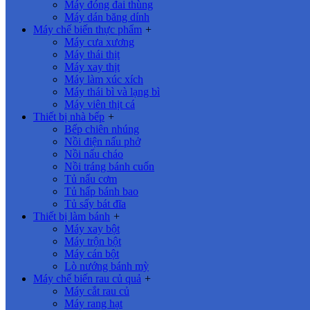
Máy đóng đai thùng
Máy dán băng dính
Máy chế biến thực phẩm
+
Máy cưa xương
Máy thái thịt
Máy xay thịt
Máy làm xúc xích
Máy thái bì và lạng bì
Máy viên thịt cá
Thiết bị nhà bếp
+
Bếp chiên nhúng
Nồi điện nấu phở
Nồi nấu cháo
Nồi tráng bánh cuốn
Tủ nấu cơm
Tủ hấp bánh bao
Tủ sấy bát đĩa
Thiết bị làm bánh
+
Máy xay bột
Máy trộn bột
Máy cán bột
Lò nướng bánh mỳ
Máy chế biến rau củ quả
+
Máy cắt rau củ
Máy rang hạt