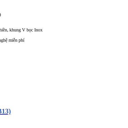
)
ghiền, khung V bọc Inox
nghệ miễn phí
B13)