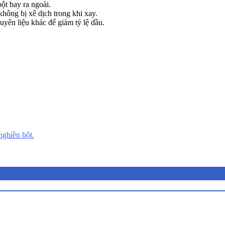
ột bay ra ngoài.
hông bị xê dịch trong khi xay.
uyên liệu khác để giảm tỷ lệ dầu.
nghiền bột.