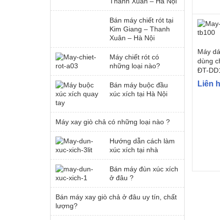
Thanh Xuân – Hà Nội
Bán máy chiết rót tại
Kim Giang – Thanh
Xuân – Hà Nội
Máy dá
Máy chiết rót có
dùng ch
những loại nào?
ĐT-DD
Liên 
Bán máy buộc đầu
xúc xích tại Hà Nội
Máy xay giò chả có những loại nào ?
Hướng dẫn cách làm
xúc xích tại nhà
Bán máy đùn xúc xích
ở đâu ?
Bán máy xay giò chả ở đâu uy tín, chất
lượng?