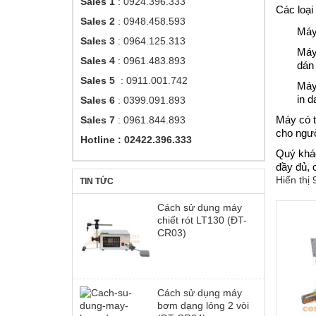
Sales 1
: 0924.396.333
Các loại
Sales 2
: 0948.458.593
Máy
Sales 3
: 0964.125.313
Máy 
Sales 4
: 0961.483.893
dán 
Sales 5
: 0911.001.742
Máy
in d
Sales 6
: 0399.091.893
Máy có t
Sales 7
: 0961.844.893
cho ngườ
Hotline : 02422.396.333
Quý khác
đầy đủ, 
Hiển thị
TIN TỨC
Cách sử dụng máy
chiết rót LT130 (ĐT-
CR03)
Cách sử dụng máy
bơm dạng lỏng 2 vòi