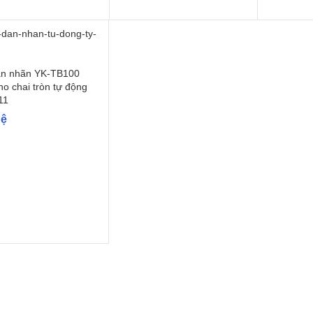
n nhãn YK-TB100
o chai tròn tự động
11
hệ