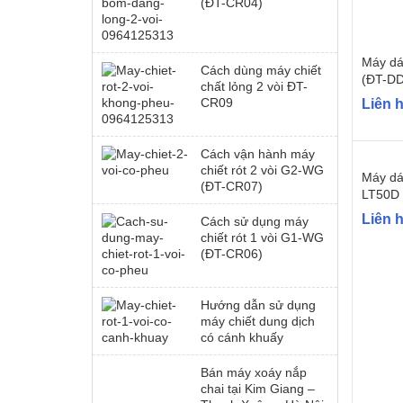
(ĐT-CR04)
Máy dá
Cách dùng máy chiết
(ĐT-DD
chất lỏng 2 vòi ĐT-
CR09
Liên 
Cách vận hành máy
chiết rót 2 vòi G2-WG
Máy dá
(ĐT-CR07)
LT50D 
Liên 
Cách sử dụng máy
chiết rót 1 vòi G1-WG
(ĐT-CR06)
Hướng dẫn sử dụng
máy chiết dung dịch
có cánh khuấy
Bán máy xoáy nắp
chai tại Kim Giang –