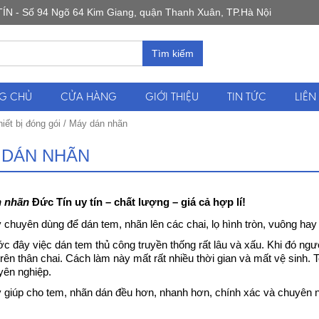
 Số 94 Ngõ 64 Kim Giang, quận Thanh Xuân, TP.Hà Nội
Tìm kiếm
G CHỦ
CỬA HÀNG
GIỚI THIỆU
TIN TỨC
LIÊN
hiết bị đóng gói
/ Máy dán nhãn
 DÁN NHÃN
 nhãn
Đức Tín uy tín – chất lượng – giá cả hợp lí!
chuyên dùng để dán tem, nhãn lên các chai, lọ hình tròn, vuông hay
c đây việc dán tem thủ công truyền thống rất lâu và xấu. Khi đó ng
trên thân chai. Cách làm này mất rất nhiều thời gian và mất vệ sin
yên nghiệp.
 giúp cho tem, nhãn dán đều hơn, nhanh hơn, chính xác và chuyên 