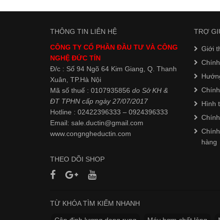
THÔNG TIN LIÊN HỆ
TRỢ GI
CÔNG TY CỔ PHẦN ĐẦU TƯ VÀ CÔNG
Giới t
NGHỆ ĐỨC TÍN
Chính
Đ/c : Số 94 Ngõ 64 Kim Giang, Q. Thanh
Hướn
Xuân, TP.Hà Nội
Chính
Mã số thuế : 0107935856
do Sở KH &
ĐT TPHN cấp ngày 27/07/2017
Hình 
Hotline : 02422396333 – 0924396333
Chính
Email: sale.ductin@gmail.com
Chính
www.
congngheductin.com
hàng
THEO DÕI SHOP
TỪ KHÓA TÌM KIẾM NHANH