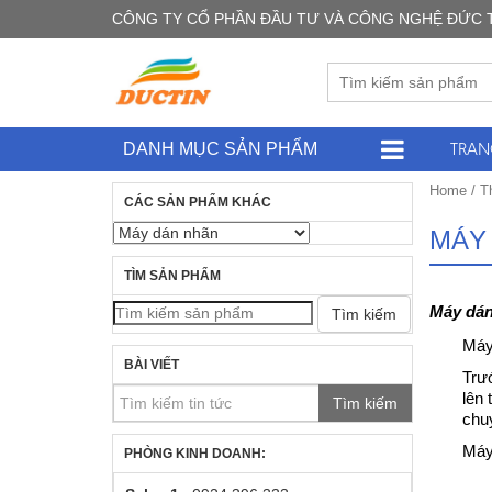
CÔNG TY CỔ PHẦN ĐẦU TƯ VÀ CÔNG NGHỆ ĐỨC TÍN -
TRAN
DANH MỤC SẢN PHẨM
Home
/
T
CÁC SẢN PHẨM KHÁC
MÁY
TÌM SẢN PHẨM
Máy dán
Tìm kiếm
Máy 
BÀI VIẾT
Trướ
lên 
Tìm kiếm
chu
Máy
PHÒNG KINH DOANH: