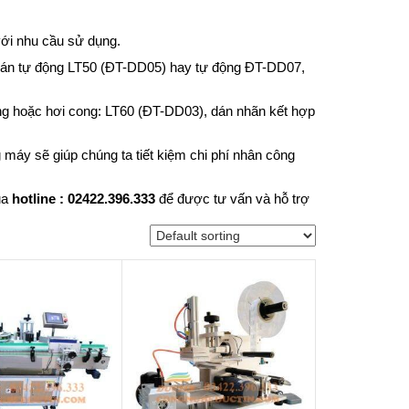
với nhu cầu sử dụng.
 bán tự động
LT50 (ĐT-DD05)
hay tự động
ĐT-DD07
,
g hoặc hơi cong:
LT60 (ĐT-DD03)
, dán nhãn kết hợp
máy sẽ giúp chúng ta tiết kiệm chi phí nhân công
ua
hotline : 02422.396.333
để được tư vấn và hỗ trợ