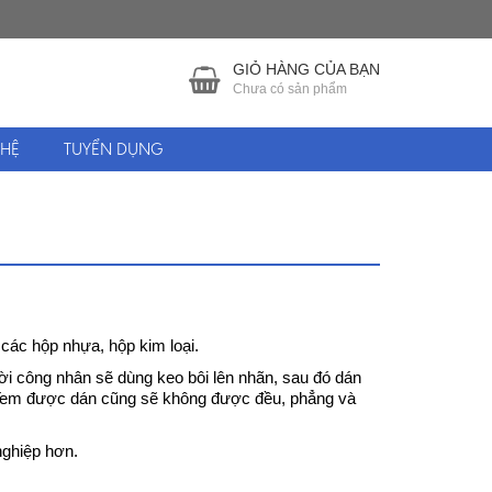
GIỎ HÀNG CỦA BẠN
Chưa có sản phẩm
 HỆ
TUYỂN DỤNG
 các hộp nhựa, hộp kim loại.
ười công nhân sẽ dùng keo bôi lên nhãn, sau đó dán
h. Tem được dán cũng sẽ không được đều, phẳng và
nghiệp hơn.