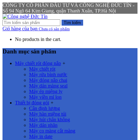
CÔNG TY CỔ PHẦN ĐẦU TƯ VÀ CÔNG NGHỆ ĐỨC TÍN -
Số 94 Ngõ 64 Kim Giang, quận Thanh Xuân, TP.Hà Nội
Tìm kiếm
Giỏ hàng của bạn
Chưa có sản phẩm
No products in the cart.
Danh mục sản phẩm
Máy chiết rót đóng nắp
+
Máy chiết rót
Máy rửa bình nước
Máy đóng nắp chai
Máy dán màng seal
Máy ép miệng ly
Máy viền mí lon
Thiết bị đóng gói
+
Cân định lượng
Máy hàn miệng túi
Máy hút chân không
Máy dán nhãn
Máy co màng cắt màng
Máy in date