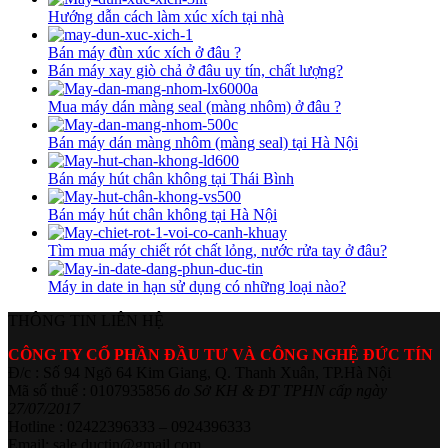
Hướng dẫn cách làm xúc xích tại nhà
Bán máy đùn xúc xích ở đâu ?
Bán máy xay giò chả ở đâu uy tín, chất lượng?
Mua máy dán màng seal (màng nhôm) ở đâu ?
Bán máy dán màng nhôm (màng seal) tại Hà Nội
Bán máy hút chân không tại Thái Bình
Bán máy hút chân không tại Hà Nội
Tìm mua máy chiết rót chất lỏng, nước rửa tay ở đâu?
Máy in date in hạn sử dụng có những loại nào?
THÔNG TIN LIÊN HỆ
CÔNG TY CỔ PHẦN ĐẦU TƯ VÀ CÔNG NGHỆ ĐỨC TÍN
Đ/c : Số 94 Ngõ 64 Kim Giang, Q. Thanh Xuân, TP.Hà Nội
Mã số thuế : 0107935856
do Sở KH & ĐT TPHN cấp ngày
27/07/2017
Hotline : 02422396333 – 0924396333
Email: sale.ductin@gmail.com