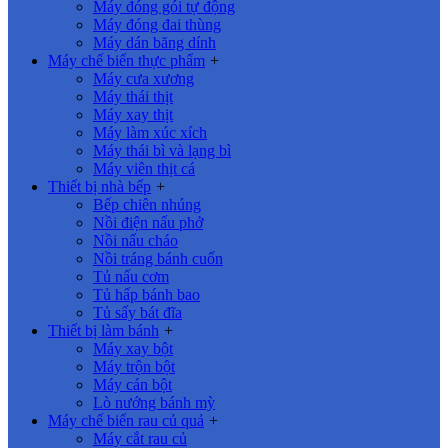
Máy đóng gói tự động
Máy đóng đai thùng
Máy dán băng dính
Máy chế biến thực phẩm
+
Máy cưa xương
Máy thái thịt
Máy xay thịt
Máy làm xúc xích
Máy thái bì và lạng bì
Máy viên thịt cá
Thiết bị nhà bếp
+
Bếp chiên nhúng
Nồi điện nấu phở
Nồi nấu cháo
Nồi tráng bánh cuốn
Tủ nấu cơm
Tủ hấp bánh bao
Tủ sấy bát đĩa
Thiết bị làm bánh
+
Máy xay bột
Máy trộn bột
Máy cán bột
Lò nướng bánh mỳ
Máy chế biến rau củ quả
+
Máy cắt rau củ