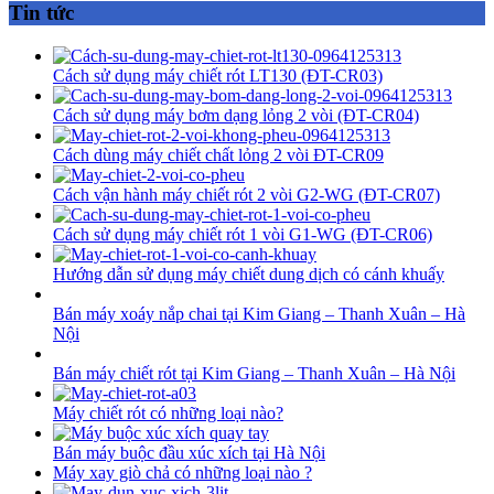
Tin tức
Cách sử dụng máy chiết rót LT130 (ĐT-CR03)
Cách sử dụng máy bơm dạng lỏng 2 vòi (ĐT-CR04)
Cách dùng máy chiết chất lỏng 2 vòi ĐT-CR09
Cách vận hành máy chiết rót 2 vòi G2-WG (ĐT-CR07)
Cách sử dụng máy chiết rót 1 vòi G1-WG (ĐT-CR06)
Hướng dẫn sử dụng máy chiết dung dịch có cánh khuấy
Bán máy xoáy nắp chai tại Kim Giang – Thanh Xuân – Hà
Nội
Bán máy chiết rót tại Kim Giang – Thanh Xuân – Hà Nội
Máy chiết rót có những loại nào?
Bán máy buộc đầu xúc xích tại Hà Nội
Máy xay giò chả có những loại nào ?