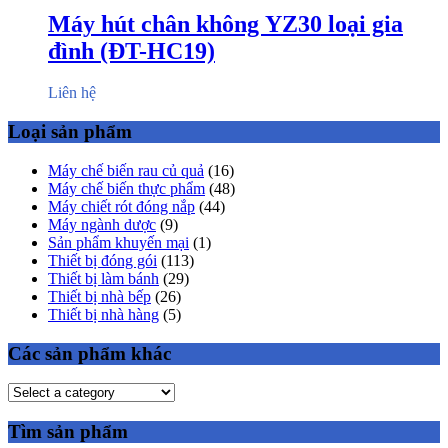
Máy hút chân không YZ30 loại gia
đình (ĐT-HC19)
Liên hệ
Loại sản phẩm
Máy chế biến rau củ quả
(16)
Máy chế biến thực phẩm
(48)
Máy chiết rót đóng nắp
(44)
Máy ngành dược
(9)
Sản phẩm khuyến mại
(1)
Thiết bị đóng gói
(113)
Thiết bị làm bánh
(29)
Thiết bị nhà bếp
(26)
Thiết bị nhà hàng
(5)
Các sản phẩm khác
Tìm sản phẩm