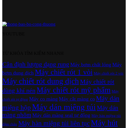
YOUTUBE
TỪ KHÓA TÌM KIẾM NHANH
Cân định lượng dạng rung
Máy bơm chất lỏng
Máy
Máy chiết rót 1 vòi
bơm dung dịch
Máy chiết rót 2 vòi
Máy chiết rót dung dịch
Máy chiết rót
Máy chiết rót mỹ phẩm
dùng khí nén
Máy
Máy dán
Máy co màng
Máy cắt màng co
chiết rót tự động
Máy dán miệng túi
miệng hộp
Máy dán
màng nhôm
Máy dán màng seal tự động
Máy hàn miệng túi
Máy hút
Máy hàn miệng túi liên tục
dậm chân