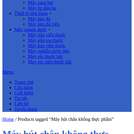
Máy rang hạt
Máy ép dầu lạc
Thiết bị nhà hàng
+
Máy bào đá
Máy làm đá viên
Máy ngành dược
+
Máy dập viên thuốc
Máy gấp toa thuốc
Máy bao viên thuốc
Máy nghiền dược liệu
Máy sắc thuốc bắc
May tạo viên thuốc bắc
Menu
Trang chủ
Cửa hàng
Giới thiệu
Tin tức
Liên hệ
Tuyển dụng
Home
/ Products tagged “Máy hút chân không thực phẩm”
Máy hút chân không thực