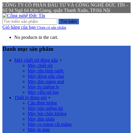
CÔNG TY CỔ PHẦN ĐẦU TƯ VÀ CÔNG NGHỆ ĐỨC TÍN -
Số 94 Ngõ 64 Kim Giang, quận Thanh Xuân, TP.Hà Nội
Tìm kiếm
Giỏ hàng của bạn
Chưa có sản phẩm
No products in the cart.
Danh mục sản phẩm
Máy chiết rót đóng nắp
+
Máy chiết rót
Máy rửa bình nước
Máy đóng nắp chai
Máy dán màng seal
Máy ép miệng ly
Máy viền mí lon
Thiết bị đóng gói
+
Cân định lượng
Máy hàn miệng túi
Máy hút chân không
Máy dán nhãn
Máy co màng cắt màng
Máy in date