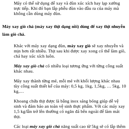
Máy có thể sử dụng để xay và đùn xúc xích hay lạp xưởng
trực tiếp. Khi đó bạn lắp phễu đùn vào đầu ra của máy mà
không cần dùng máy đùn.
Máy xay giò chả (máy xay thịt dạng nồi) dùng để xay thịt nhuyễn
làm giò chả.
Khác với máy xay dạng đùn,
máy xay giò
sẽ xay nhuyễn và
mịn hơn rất nhiều. Thịt sau khi được xay xong có thể làm giò,
chả hay xúc xích luôn.
Máy xay giò chả
có nhiều loại tương ứng với từng công suất
khác nhau.
Máy xay thành từng mẻ, mỗi mẻ với khối lượng khác nhau
tùy công suất thiết kế của máy: 0,5 kg, 1kg, 1,5kg, … 5kg, 10
kg,…
Khoang chứa thịt được là bằng inox sáng bóng giúp dễ vệ
sinh và đảm bảo an toàn vệ sinh thực phẩm. Với các máy xay
1,5 kg/lần trở lên thường có ngăn đá bên ngoài để làm mát
thịt.
Các loại
máy xay giò chả
năng suất cao từ 5kg sẽ có lắp thêm