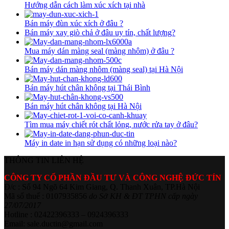
Hướng dẫn cách làm xúc xích tại nhà
Bán máy đùn xúc xích ở đâu ?
Bán máy xay giò chả ở đâu uy tín, chất lượng?
Mua máy dán màng seal (màng nhôm) ở đâu ?
Bán máy dán màng nhôm (màng seal) tại Hà Nội
Bán máy hút chân không tại Thái Bình
Bán máy hút chân không tại Hà Nội
Tìm mua máy chiết rót chất lỏng, nước rửa tay ở đâu?
Máy in date in hạn sử dụng có những loại nào?
THÔNG TIN LIÊN HỆ
CÔNG TY CỔ PHẦN ĐẦU TƯ VÀ CÔNG NGHỆ ĐỨC TÍN
Đ/c : Số 94 Ngõ 64 Kim Giang, Q. Thanh Xuân, TP.Hà Nội
Mã số thuế : 0107935856
do Sở KH & ĐT TPHN cấp ngày
27/07/2017
Hotline : 02422396333 – 0924396333
Email: sale.ductin@gmail.com