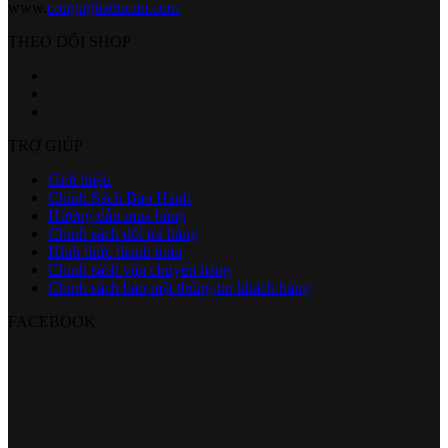
www.
congngheductin.com
THEO DÕI SHOP
TRỢ GIÚP
Giới thiệu
Chính Sách Bảo Hành
Hướng dẫn mua hàng
Chính sách đổi trả hàng
Hình thức thanh toán
Chính sách vận chuyển hàng
Chính sách bảo mật thông tin khách hàng
FACEBOOK