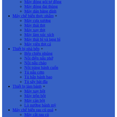
Máy đóng gói tự động
Máy đóng đai thùng
Máy dán băng dính
Máy chế biến thực phẩm
+
Máy cưa xương
Máy thái thịt
Máy xay thịt
Máy làm xúc xích
Máy thái bì và lạng bì
Máy viên thịt cá
Thiết bị nhà bếp
+
Bếp chiên nhúng
Nồi điện nấu phở
Nồi nấu cháo
Nồi tráng bánh cuốn
Tủ nấu cơm
Tủ hấp bánh bao
Tủ sấy bát đĩa
Thiết bị làm bánh
+
Máy xay bột
Máy trộn bột
Máy cán bột
Lò nướng bánh mỳ
Máy chế biến rau củ quả
+
Máy cắt rau củ