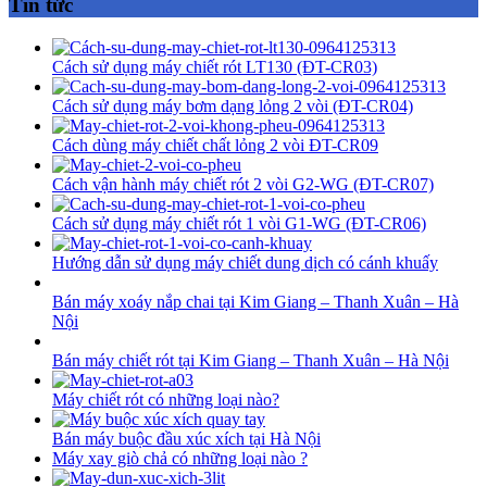
Tin tức
Cách sử dụng máy chiết rót LT130 (ĐT-CR03)
Cách sử dụng máy bơm dạng lỏng 2 vòi (ĐT-CR04)
Cách dùng máy chiết chất lỏng 2 vòi ĐT-CR09
Cách vận hành máy chiết rót 2 vòi G2-WG (ĐT-CR07)
Cách sử dụng máy chiết rót 1 vòi G1-WG (ĐT-CR06)
Hướng dẫn sử dụng máy chiết dung dịch có cánh khuấy
Bán máy xoáy nắp chai tại Kim Giang – Thanh Xuân – Hà
Nội
Bán máy chiết rót tại Kim Giang – Thanh Xuân – Hà Nội
Máy chiết rót có những loại nào?
Bán máy buộc đầu xúc xích tại Hà Nội
Máy xay giò chả có những loại nào ?