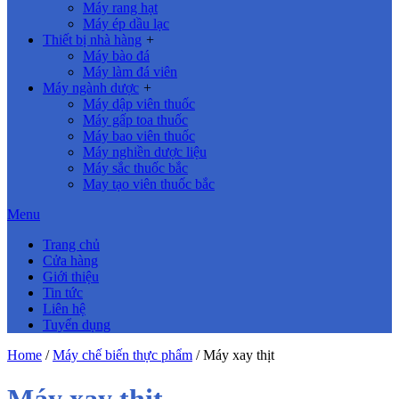
Máy rang hạt
Máy ép dầu lạc
Thiết bị nhà hàng
+
Máy bào đá
Máy làm đá viên
Máy ngành dược
+
Máy dập viên thuốc
Máy gấp toa thuốc
Máy bao viên thuốc
Máy nghiền dược liệu
Máy sắc thuốc bắc
May tạo viên thuốc bắc
Menu
Trang chủ
Cửa hàng
Giới thiệu
Tin tức
Liên hệ
Tuyển dụng
Home
/
Máy chế biến thực phẩm
/ Máy xay thịt
Máy xay thịt