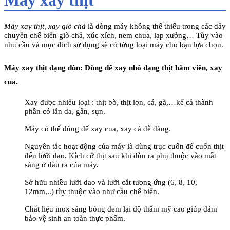
Máy xay thịt, xay giò chả
là dòng máy không thể thiếu trong các dây
chuyền chế biến giò chả, xúc xích, nem chua, lạp xưởng… Tùy vào
nhu cầu và mục đích sử dụng sẽ có từng loại máy cho bạn lựa chọn.
Máy xay thịt dạng đùn: Dùng để xay nhỏ dạng thịt băm viên, xay
cua.
Xay được nhiều loại : thịt bò, thịt lợn, cá, gà,…kể cả thành
phần có lẫn da, gân, sụn.
Máy có thể dùng để xay cua, xay cá dễ dàng.
Nguyên tắc hoạt động của máy là dùng trục cuốn để cuốn thịt
đến lưỡi dao. Kích cỡ thịt sau khi đùn ra phụ thuộc vào mắt
sàng ở đầu ra của máy.
Sở hữu nhiều lưỡi dao và lưỡi cắt tương ứng (6, 8, 10,
12mm,..) tùy thuộc vào như cầu chế biến.
Chất liệu inox sáng bóng đem lại độ thẩm mỹ cao giúp đảm
bảo vệ sinh an toàn thực phẩm.