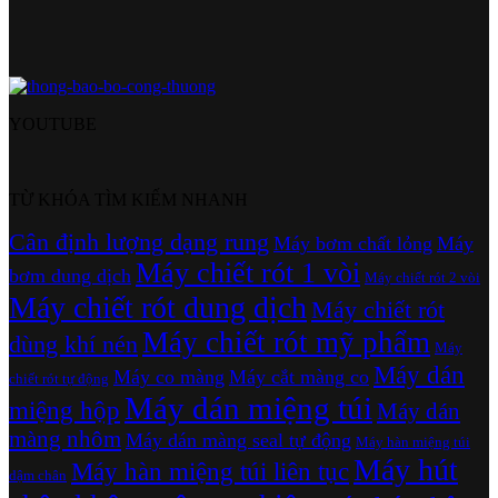
YOUTUBE
TỪ KHÓA TÌM KIẾM NHANH
Cân định lượng dạng rung
Máy bơm chất lỏng
Máy
Máy chiết rót 1 vòi
bơm dung dịch
Máy chiết rót 2 vòi
Máy chiết rót dung dịch
Máy chiết rót
Máy chiết rót mỹ phẩm
dùng khí nén
Máy
Máy dán
Máy co màng
Máy cắt màng co
chiết rót tự động
Máy dán miệng túi
miệng hộp
Máy dán
màng nhôm
Máy dán màng seal tự động
Máy hàn miệng túi
Máy hút
Máy hàn miệng túi liên tục
dậm chân