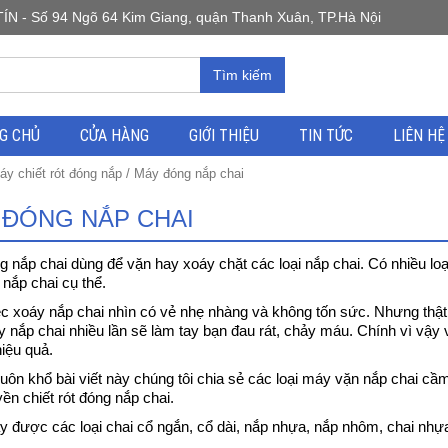
 Số 94 Ngõ 64 Kim Giang, quận Thanh Xuân, TP.Hà Nội
Tìm kiếm
G CHỦ
CỬA HÀNG
GIỚI THIỆU
TIN TỨC
LIÊN HỆ
áy chiết rót đóng nắp
/ Máy đóng nắp chai
 ĐÓNG NẮP CHAI
 nắp chai dùng để vặn hay xoáy chặt các loại nắp chai. Có nhiều lo
 nắp chai cụ thể.
c xoáy nắp chai nhìn có vẻ nhẹ nhàng và không tốn sức. Nhưng thật 
y nắp chai nhiều lần sẽ làm tay bạn đau rát, chảy máu. Chính vì vậy 
hiệu quả.
uôn khổ bài viết này chúng tôi chia sẻ các loại máy vặn nắp chai cầ
ền chiết rót đóng nắp chai.
 được các loại chai cổ ngắn, cổ dài, nắp nhựa, nắp nhôm, chai nhựa,