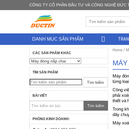
CÔNG TY CỔ PHẦN ĐẦU TƯ VÀ CÔNG NGHỆ ĐỨC TÍN -
TRAN
DANH MỤC SẢN PHẨM
Home
/
M
CÁC SẢN PHẨM KHÁC
MÁY
TÌM SẢN PHẨM
Máy đóng
từng loại
Tìm kiếm
Công việ
phải xoá
BÀI VIẾT
thiết và 
Tìm kiếm
Trong kh
dây chuy
PHÒNG KINH DOANH:
Máy xoáy