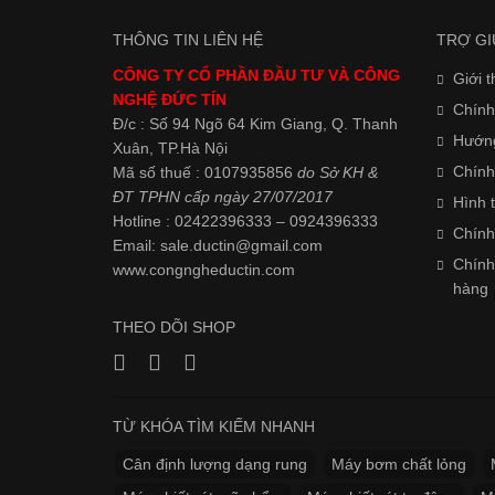
THÔNG TIN LIÊN HỆ
TRỢ GI
CÔNG TY CỔ PHẦN ĐẦU TƯ VÀ CÔNG
Giới t
NGHỆ ĐỨC TÍN
Chính
Đ/c : Số 94 Ngõ 64 Kim Giang, Q. Thanh
Hướn
Xuân, TP.Hà Nội
Chính
Mã số thuế : 0107935856
do Sở KH &
ĐT TPHN cấp ngày 27/07/2017
Hình 
Hotline : 02422396333 – 0924396333
Chính
Email: sale.ductin@gmail.com
Chính
www.
congngheductin.com
hàng
THEO DÕI SHOP
TỪ KHÓA TÌM KIẾM NHANH
Cân định lượng dạng rung
Máy bơm chất lỏng