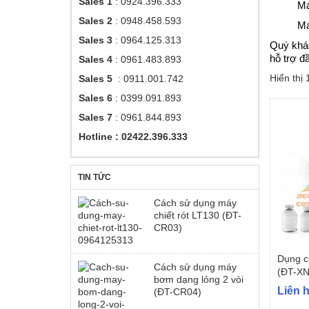
Sales 1
: 0924.396.333
Má
Sales 2
: 0948.458.593
Má
Sales 3
: 0964.125.313
Quý khá
hỗ trợ đ
Sales 4
: 0961.483.893
Hiển thị
Sales 5
: 0911.001.742
Sales 6
: 0399.091.893
Sales 7
: 0961.844.893
Hotline : 02422.396.333
TIN TỨC
Cách sử dụng máy
chiết rót LT130 (ĐT-
CR03)
Dụng cụ
Cách sử dụng máy
(ĐT-XN
bơm dạng lỏng 2 vòi
Liên 
(ĐT-CR04)