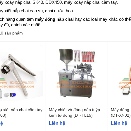
y xoáy nắp chai SK40,
DDX450
,
máy xoáy nắp chai cầm tay
.
y xiết nắp chai cao su
,
chai nước hoa
.
ch hàng quan tâm
máy đóng nắp chai
hay các loại máy khác có thể
ầy đủ, chính xác nhất!
 10 sản phẩm
 xiết nắp chai cầm tay
Máy chiết và đóng nắp tuýp
Máy đóng 
03)
kem tự động (ĐT-TL15)
(ĐT-XN02)
hệ
Liên hệ
Liên hệ