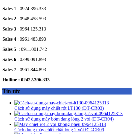
Sales 1
: 0924.396.333
Sales 2
: 0948.458.593
Sales 3
: 0964.125.313
Sales 4
: 0961.483.893
Sales 5
: 0911.001.742
Sales 6
: 0399.091.893
Sales 7
: 0961.844.893
Hotline : 02422.396.333
Tin tức
Cách sử dụng máy chiết rót LT130 (ĐT-CR03)
Cách sử dụng máy bơm dạng lỏng 2 vòi (ĐT-CR04)
Cách dùng máy chiết chất lỏng 2 vòi ĐT-CR09