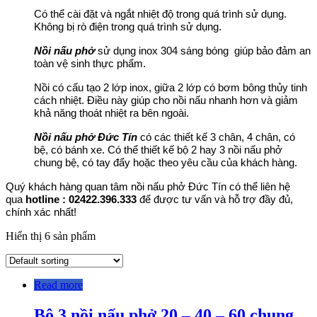
Có thể cài đặt và ngắt nhiệt độ trong quá trình sử dụng.
Không bị rò điện trong quá trình sử dụng.
Nồi nấu phở
sử dụng inox 304 sáng bóng giúp bảo đảm an
toàn vệ sinh thực phẩm.
Nồi có cấu tạo 2 lớp inox, giữa 2 lớp có bơm bông thủy tinh
cách nhiệt. Điều này giúp cho nồi nấu nhanh hơn và giảm
khả năng thoát nhiệt ra bên ngoài.
Nồi nấu phở Đức Tín
có các thiết kế 3 chân, 4 chân, có
bệ, có bánh xe. Có thể thiết kế bộ 2 hay 3 nồi nấu phở
chung bệ, có tay đẩy hoặc theo yêu cầu của khách hàng.
Quý khách hàng quan tâm nồi nấu phở Đức Tín có thể liên hệ
qua
hotline : 02422.396.333
để được tư vấn và hỗ trợ đầy đủ,
chính xác nhất!
Hiển thị 6 sản phẩm
Read more
Bộ 3 nồi nấu phở 20 – 40 – 60 chung