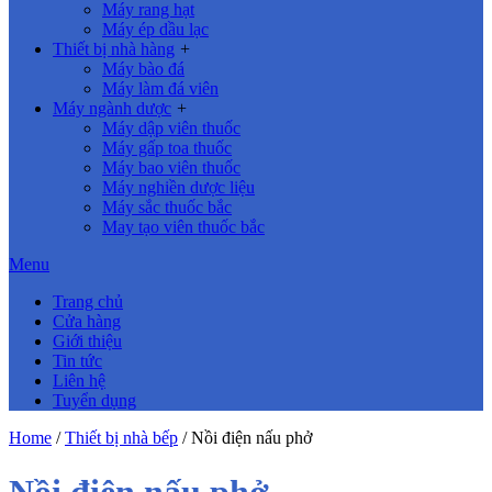
Máy rang hạt
Máy ép dầu lạc
Thiết bị nhà hàng
+
Máy bào đá
Máy làm đá viên
Máy ngành dược
+
Máy dập viên thuốc
Máy gấp toa thuốc
Máy bao viên thuốc
Máy nghiền dược liệu
Máy sắc thuốc bắc
May tạo viên thuốc bắc
Menu
Trang chủ
Cửa hàng
Giới thiệu
Tin tức
Liên hệ
Tuyển dụng
Home
/
Thiết bị nhà bếp
/ Nồi điện nấu phở
Nồi điện nấu phở