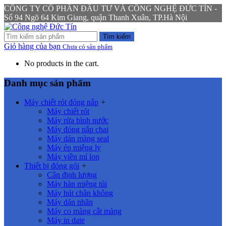
CÔNG TY CỔ PHẦN ĐẦU TƯ VÀ CÔNG NGHỆ ĐỨC TÍN -
Số 94 Ngõ 64 Kim Giang, quận Thanh Xuân, TP.Hà Nội
Tìm kiếm
Giỏ hàng của bạn
Chưa có sản phẩm
No products in the cart.
Danh mục sản phẩm
Máy chiết rót đóng nắp
+
Máy chiết rót
Máy rửa bình nước
Máy đóng nắp chai
Máy dán màng seal
Máy ép miệng ly
Máy viền mí lon
Thiết bị đóng gói
+
Cân định lượng
Máy hàn miệng túi
Máy hút chân không
Máy dán nhãn
Máy co màng cắt màng
Máy in date