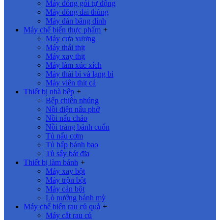
Máy đóng gói tự động
Máy đóng đai thùng
Máy dán băng dính
Máy chế biến thực phẩm
+
Máy cưa xương
Máy thái thịt
Máy xay thịt
Máy làm xúc xích
Máy thái bì và lạng bì
Máy viên thịt cá
Thiết bị nhà bếp
+
Bếp chiên nhúng
Nồi điện nấu phở
Nồi nấu cháo
Nồi tráng bánh cuốn
Tủ nấu cơm
Tủ hấp bánh bao
Tủ sấy bát đĩa
Thiết bị làm bánh
+
Máy xay bột
Máy trộn bột
Máy cán bột
Lò nướng bánh mỳ
Máy chế biến rau củ quả
+
Máy cắt rau củ