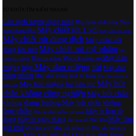
TỪ KHÓA TÌM KIẾM NHANH
Cân định lượng dạng rung
Máy bơm chất lỏng
Máy
Máy chiết rót 1 vòi
bơm dung dịch
Máy chiết rót 2 vòi
Máy chiết rót dung dịch
Máy chiết rót
Máy chiết rót mỹ phẩm
dùng khí nén
Máy
Máy dán
Máy co màng
Máy cắt màng co
chiết rót tự động
Máy dán miệng túi
miệng hộp
Máy dán
màng nhôm
Máy dán màng seal tự động
Máy hàn miệng túi
Máy hút
Máy hàn miệng túi liên tục
dậm chân
chân không công nghiệp
Máy hút chân
không dạng buồng
Máy hút chân không
thực phẩm
Máy in hạn sử
Máy hút chân không vòi ngoài
Máy làm
dụng
Máy in ngày tháng
Máy khò
Máy in nhiệt
giò chả
Máy rút màng co
Máy làm nem
Máy sấy màng co
Máy xay giò chả
Máy xay thịt dạng