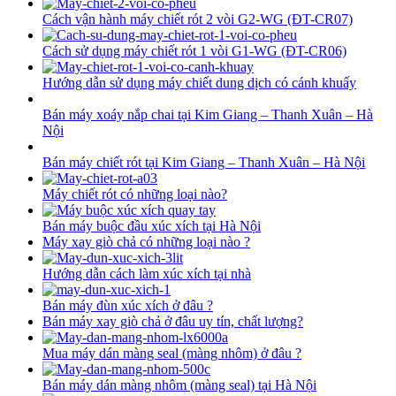
Cách vận hành máy chiết rót 2 vòi G2-WG (ĐT-CR07)
Cách sử dụng máy chiết rót 1 vòi G1-WG (ĐT-CR06)
Hướng dẫn sử dụng máy chiết dung dịch có cánh khuấy
Bán máy xoáy nắp chai tại Kim Giang – Thanh Xuân – Hà
Nội
Bán máy chiết rót tại Kim Giang – Thanh Xuân – Hà Nội
Máy chiết rót có những loại nào?
Bán máy buộc đầu xúc xích tại Hà Nội
Máy xay giò chả có những loại nào ?
Hướng dẫn cách làm xúc xích tại nhà
Bán máy đùn xúc xích ở đâu ?
Bán máy xay giò chả ở đâu uy tín, chất lượng?
Mua máy dán màng seal (màng nhôm) ở đâu ?
Bán máy dán màng nhôm (màng seal) tại Hà Nội