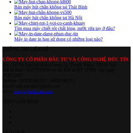
Bán máy hút chân không tại Thái Bình
Bán máy hút chân không tại Hà Nội
Tìm mua máy chiết rót chất lỏng, nước rửa tay ở đâu?
Máy in date in hạn sử dụng có những loại nào?
THÔNG TIN LIÊN HỆ
CÔNG TY CỔ PHẦN ĐẦU TƯ VÀ CÔNG NGHỆ ĐỨC TÍN
Đ/c : Số 94 Ngõ 64 Kim Giang, Q. Thanh Xuân, TP.Hà Nội
Mã số thuế : 0107935856
do Sở KH & ĐT TPHN cấp ngày
27/07/2017
Hotline : 02422396333 – 0924396333
Email: sale.ductin@gmail.com
www.
congngheductin.com
THEO DÕI SHOP
TRỢ GIÚP