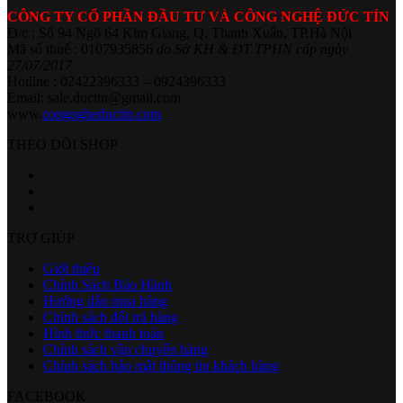
CÔNG TY CỔ PHẦN ĐẦU TƯ VÀ CÔNG NGHỆ ĐỨC TÍN
Đ/c : Số 94 Ngõ 64 Kim Giang, Q. Thanh Xuân, TP.Hà Nội
Mã số thuế : 0107935856
do Sở KH & ĐT TPHN cấp ngày
27/07/2017
Hotline : 02422396333 – 0924396333
Email: sale.ductin@gmail.com
www.
congngheductin.com
THEO DÕI SHOP
TRỢ GIÚP
Giới thiệu
Chính Sách Bảo Hành
Hướng dẫn mua hàng
Chính sách đổi trả hàng
Hình thức thanh toán
Chính sách vận chuyển hàng
Chính sách bảo mật thông tin khách hàng
FACEBOOK