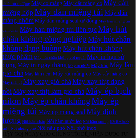
Máy dán
Máy co màng
Máy cắt màng co
chiết rót tự động
Máy dán miệng túi
miệng hộp
Máy dán
màng nhôm
Máy dán màng seal tự động
Máy hàn miệng túi
Máy hút
Máy hàn miệng túi liên tục
dậm chân
chân không công nghiệp
Máy hút chân
không dạng buồng
Máy hút chân không
thực phẩm
Máy in hạn sử
Máy hút chân không vòi ngoài
Máy làm
dụng
Máy in ngày tháng
Máy khò
Máy in nhiệt
giò chả
Máy rút màng co
Máy làm nem
Máy sấy màng co
Máy xay giò chả
Máy xay thịt dạng
Máy thái bì
Máy ép bịch
nồi
Máy xay thịt làm giò chả
nilon
Máy ép
Máy ép chân không
miệng túi
Máy định
Máy ép màng seal
lượng
Nồi hầm nước lèo
Nồi hầm cháo
Nồi hầm xương
Nồi làm bánh
Nồi nấu phở
Nồi phở inox
Nồi nhúng phở
cuốn
HÃY GỌI NGAY CHO CHÚNG TÔI ĐỂ NHẬN ĐƯỢC TƯ