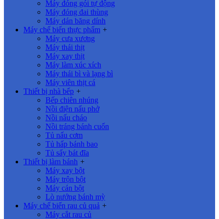
Máy đóng gói tự động
Máy đóng đai thùng
Máy dán băng dính
Máy chế biến thực phẩm
+
Máy cưa xương
Máy thái thịt
Máy xay thịt
Máy làm xúc xích
Máy thái bì và lạng bì
Máy viên thịt cá
Thiết bị nhà bếp
+
Bếp chiên nhúng
Nồi điện nấu phở
Nồi nấu cháo
Nồi tráng bánh cuốn
Tủ nấu cơm
Tủ hấp bánh bao
Tủ sấy bát đĩa
Thiết bị làm bánh
+
Máy xay bột
Máy trộn bột
Máy cán bột
Lò nướng bánh mỳ
Máy chế biến rau củ quả
+
Máy cắt rau củ