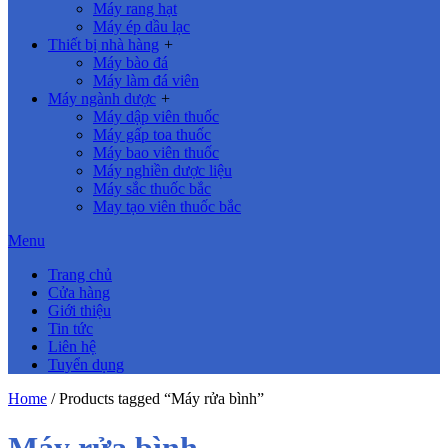
Máy rang hạt
Máy ép dầu lạc
Thiết bị nhà hàng
+
Máy bào đá
Máy làm đá viên
Máy ngành dược
+
Máy dập viên thuốc
Máy gấp toa thuốc
Máy bao viên thuốc
Máy nghiền dược liệu
Máy sắc thuốc bắc
May tạo viên thuốc bắc
Menu
Trang chủ
Cửa hàng
Giới thiệu
Tin tức
Liên hệ
Tuyển dụng
Home
/ Products tagged “Máy rửa bình”
Máy rửa bình