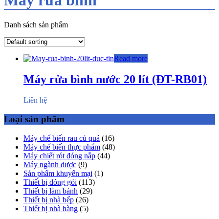
Danh sách sản phẩm
Read more
Máy rửa bình nước 20 lít (ĐT-RB01)
Liên hệ
Loại sản phẩm
Máy chế biến rau củ quả
(16)
Máy chế biến thực phẩm
(48)
Máy chiết rót đóng nắp
(44)
Máy ngành dược
(9)
Sản phẩm khuyến mại
(1)
Thiết bị đóng gói
(113)
Thiết bị làm bánh
(29)
Thiết bị nhà bếp
(26)
Thiết bị nhà hàng
(5)