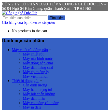
CÔNG TY CỔ PHẦN ĐẦU TƯ VÀ CÔNG NGHỆ ĐỨC TÍN -
Số 94 Ngõ 64 Kim Giang, quận Thanh Xuân, TP.Hà Nội
Tìm kiếm
Giỏ hàng của bạn
Chưa có sản phẩm
No products in the cart.
Danh mục sản phẩm
Máy chiết rót đóng nắp
+
Máy chiết rót
Máy rửa bình nước
Máy đóng nắp chai
Máy dán màng seal
Máy ép miệng ly
Máy viền mí lon
Thiết bị đóng gói
+
Cân định lượng
Máy hàn miệng túi
Máy hút chân không
Máy dán nhãn
Máy co màng cắt màng
Máy in date