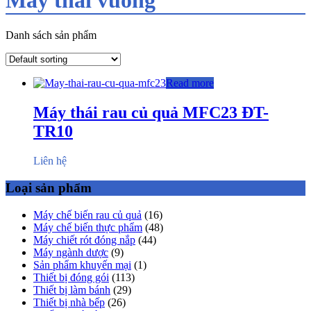
Danh sách sản phẩm
Read more
Máy thái rau củ quả MFC23 ĐT-
TR10
Liên hệ
Loại sản phẩm
Máy chế biến rau củ quả
(16)
Máy chế biến thực phẩm
(48)
Máy chiết rót đóng nắp
(44)
Máy ngành dược
(9)
Sản phẩm khuyến mại
(1)
Thiết bị đóng gói
(113)
Thiết bị làm bánh
(29)
Thiết bị nhà bếp
(26)