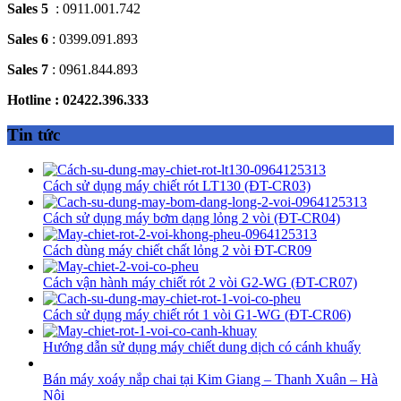
Sales 5
: 0911.001.742
Sales 6
: 0399.091.893
Sales 7
: 0961.844.893
Hotline : 02422.396.333
Tin tức
Cách sử dụng máy chiết rót LT130 (ĐT-CR03)
Cách sử dụng máy bơm dạng lỏng 2 vòi (ĐT-CR04)
Cách dùng máy chiết chất lỏng 2 vòi ĐT-CR09
Cách vận hành máy chiết rót 2 vòi G2-WG (ĐT-CR07)
Cách sử dụng máy chiết rót 1 vòi G1-WG (ĐT-CR06)
Hướng dẫn sử dụng máy chiết dung dịch có cánh khuấy
Bán máy xoáy nắp chai tại Kim Giang – Thanh Xuân – Hà
Nội