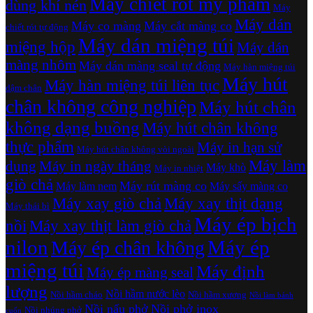
Máy chiết rót mỹ phẩm
dùng khí nén
Máy
Máy dán
Máy co màng
Máy cắt màng co
chiết rót tự động
Máy dán miệng túi
miệng hộp
Máy dán
màng nhôm
Máy dán màng seal tự động
Máy hàn miệng túi
Máy hút
Máy hàn miệng túi liên tục
dậm chân
chân không công nghiệp
Máy hút chân
không dạng buồng
Máy hút chân không
thực phẩm
Máy in hạn sử
Máy hút chân không vòi ngoài
Máy làm
dụng
Máy in ngày tháng
Máy khò
Máy in nhiệt
giò chả
Máy rút màng co
Máy làm nem
Máy sấy màng co
Máy xay giò chả
Máy xay thịt dạng
Máy thái bì
Máy ép bịch
nồi
Máy xay thịt làm giò chả
nilon
Máy ép
Máy ép chân không
miệng túi
Máy định
Máy ép màng seal
lượng
Nồi hầm nước lèo
Nồi hầm cháo
Nồi hầm xương
Nồi làm bánh
Nồi nấu phở
Nồi phở inox
Nồi nhúng phở
cuốn