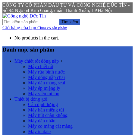
CÔNG TY CỔ PHẦN ĐẦU TƯ VÀ CÔNG NGHỆ ĐỨC TÍN -
Số 94 Ngõ 64 Kim Giang, quận Thanh Xuân, TP.Hà Nội
Tìm kiếm
Giỏ hàng của bạn
Chưa có sản phẩm
No products in the cart.
Danh mục sản phẩm
Máy chiết rót đóng nắp
+
Máy chiết rót
Máy rửa bình nước
Máy đóng nắp chai
Máy dán màng seal
Máy ép miệng ly
Máy viền mí lon
Thiết bị đóng gói
+
Cân định lượng
Máy hàn miệng túi
Máy hút chân không
Máy dán nhãn
Máy co màng cắt màng
Máy in date