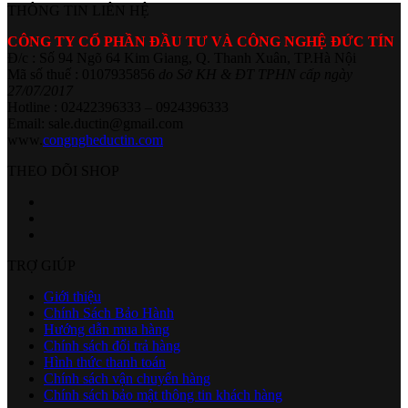
THÔNG TIN LIÊN HỆ
CÔNG TY CỔ PHẦN ĐẦU TƯ VÀ CÔNG NGHỆ ĐỨC TÍN
Đ/c : Số 94 Ngõ 64 Kim Giang, Q. Thanh Xuân, TP.Hà Nội
Mã số thuế : 0107935856
do Sở KH & ĐT TPHN cấp ngày
27/07/2017
Hotline : 02422396333 – 0924396333
Email: sale.ductin@gmail.com
www.
congngheductin.com
THEO DÕI SHOP
TRỢ GIÚP
Giới thiệu
Chính Sách Bảo Hành
Hướng dẫn mua hàng
Chính sách đổi trả hàng
Hình thức thanh toán
Chính sách vận chuyển hàng
Chính sách bảo mật thông tin khách hàng