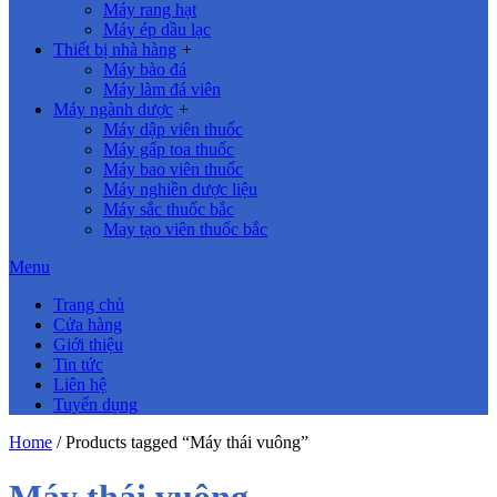
Máy rang hạt
Máy ép dầu lạc
Thiết bị nhà hàng
+
Máy bào đá
Máy làm đá viên
Máy ngành dược
+
Máy dập viên thuốc
Máy gấp toa thuốc
Máy bao viên thuốc
Máy nghiền dược liệu
Máy sắc thuốc bắc
May tạo viên thuốc bắc
Menu
Trang chủ
Cửa hàng
Giới thiệu
Tin tức
Liên hệ
Tuyển dụng
Home
/ Products tagged “Máy thái vuông”
Máy thái vuông