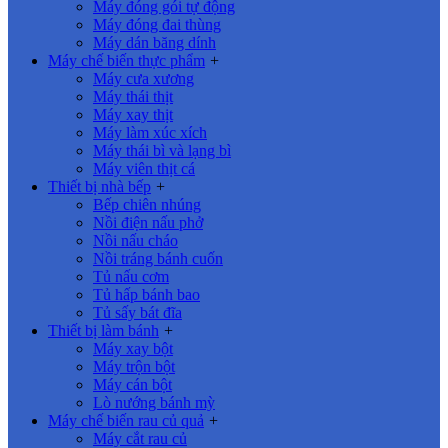
Máy đóng gói tự động
Máy đóng đai thùng
Máy dán băng dính
Máy chế biến thực phẩm
+
Máy cưa xương
Máy thái thịt
Máy xay thịt
Máy làm xúc xích
Máy thái bì và lạng bì
Máy viên thịt cá
Thiết bị nhà bếp
+
Bếp chiên nhúng
Nồi điện nấu phở
Nồi nấu cháo
Nồi tráng bánh cuốn
Tủ nấu cơm
Tủ hấp bánh bao
Tủ sấy bát đĩa
Thiết bị làm bánh
+
Máy xay bột
Máy trộn bột
Máy cán bột
Lò nướng bánh mỳ
Máy chế biến rau củ quả
+
Máy cắt rau củ