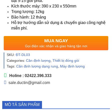
đạt 5-15 gói/ phút.
Kích thước máy: 390 x 230 x 550mm
Trọng lượng: 12kg
Bảo hành: 12 tháng
Hỗ trợ hướng dẫn sử dụng & chuyển giao công nghệ
miễn phí.
MUA NGAY
Gọi điện xác nhận và giao hàng tận nơi
SKU:
ĐT-DL03
Categories:
Cân định lượng
,
Thiết bị đóng gói
Tags:
Cân định lượng dạng rung
,
Máy định lượng
Holine : 02422.396.333
sale.ductin@gmail.com
MÔ TẢ SẢN PHẨM