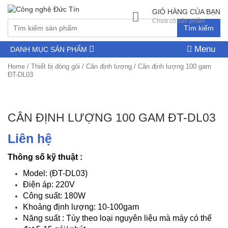
GIỎ HÀNG CỦA BẠN
Chưa có sản phẩm
Tìm kiếm
Menu
DANH MỤC SẢN PHẨM
Home
/
Thiết bị đóng gói
/
Cân định lượng
/ Cân định lượng 100 gam
ĐT-DL03
CÂN ĐỊNH LƯỢNG 100 GAM ĐT-DL03
Liên hệ
Thông số kỹ thuật :
Model: (ĐT-DL03)
Điện áp: 220V
Công suất: 180W
Khoảng định lượng: 10-100gam
Năng suất : Tùy theo loại nguyên liệu mà máy có thể