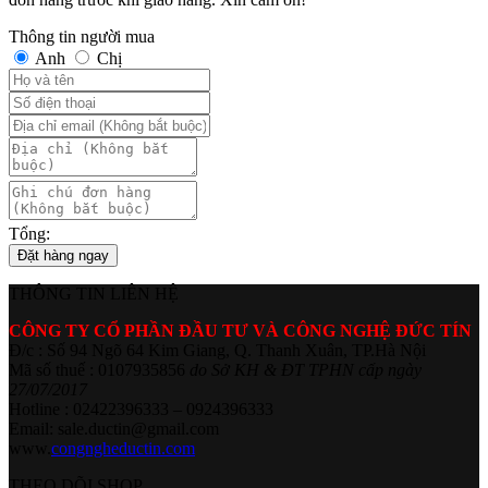
Thông tin người mua
Anh
Chị
Tổng:
Đặt hàng ngay
THÔNG TIN LIÊN HỆ
CÔNG TY CỔ PHẦN ĐẦU TƯ VÀ CÔNG NGHỆ ĐỨC TÍN
Đ/c : Số 94 Ngõ 64 Kim Giang, Q. Thanh Xuân, TP.Hà Nội
Mã số thuế : 0107935856
do Sở KH & ĐT TPHN cấp ngày
27/07/2017
Hotline : 02422396333 – 0924396333
Email: sale.ductin@gmail.com
www.
congngheductin.com
THEO DÕI SHOP