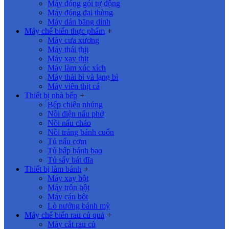
Máy đóng gói tự động
Máy đóng đai thùng
Máy dán băng dính
Máy chế biến thực phẩm
+
Máy cưa xương
Máy thái thịt
Máy xay thịt
Máy làm xúc xích
Máy thái bì và lạng bì
Máy viên thịt cá
Thiết bị nhà bếp
+
Bếp chiên nhúng
Nồi điện nấu phở
Nồi nấu cháo
Nồi tráng bánh cuốn
Tủ nấu cơm
Tủ hấp bánh bao
Tủ sấy bát đĩa
Thiết bị làm bánh
+
Máy xay bột
Máy trộn bột
Máy cán bột
Lò nướng bánh mỳ
Máy chế biến rau củ quả
+
Máy cắt rau củ