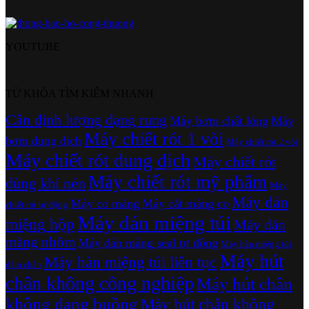
YOUTUBE
TỪ KHÓA TÌM KIẾM NHANH
Cân định lượng dạng rung
Máy bơm chất lỏng
Máy
Máy chiết rót 1 vòi
bơm dung dịch
Máy chiết rót 2 vòi
Máy chiết rót dung dịch
Máy chiết rót
Máy chiết rót mỹ phẩm
dùng khí nén
Máy
Máy dán
Máy co màng
Máy cắt màng co
chiết rót tự động
Máy dán miệng túi
miệng hộp
Máy dán
màng nhôm
Máy dán màng seal tự động
Máy hàn miệng túi
Máy hút
Máy hàn miệng túi liên tục
dậm chân
chân không công nghiệp
Máy hút chân
không dạng buồng
Máy hút chân không