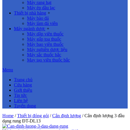
Máy rang hạt
Máy ép dầu lạc
Thiết bị nhà hàng
+
Máy bào đá
Máy làm đá viên
Máy ngành dược
+
Máy dập viên thuốc
Máy gấp toa thuốc
Máy bao viên thuốc
Máy nghiền dược liệu
Máy sắc thuốc bắc
May tạo viên thuốc bắc
Menu
Trang chủ
Cửa hàng
Giới thiệu
Tin tức
Liên hệ
Tuyển dụng
Home
/
Thiết bị đóng gói
/
Cân định lượng
/ Cân định lượng 3 đầu
dạng rung ĐT-DL13