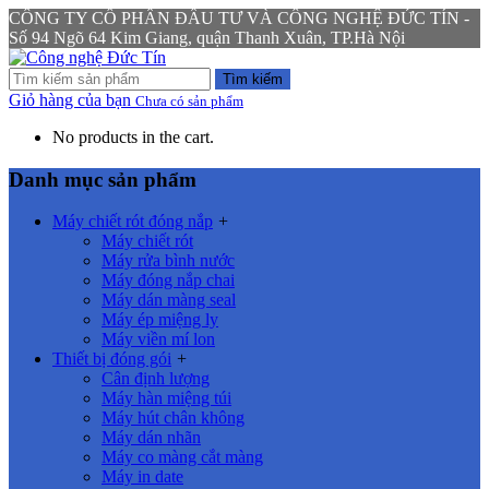
CÔNG TY CỔ PHẦN ĐẦU TƯ VÀ CÔNG NGHỆ ĐỨC TÍN -
Số 94 Ngõ 64 Kim Giang, quận Thanh Xuân, TP.Hà Nội
Tìm kiếm
Giỏ hàng của bạn
Chưa có sản phẩm
No products in the cart.
Danh mục sản phẩm
Máy chiết rót đóng nắp
+
Máy chiết rót
Máy rửa bình nước
Máy đóng nắp chai
Máy dán màng seal
Máy ép miệng ly
Máy viền mí lon
Thiết bị đóng gói
+
Cân định lượng
Máy hàn miệng túi
Máy hút chân không
Máy dán nhãn
Máy co màng cắt màng
Máy in date