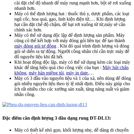
cài đặt chế độ nhanh để máy rung mạnh hơn, bột sẽ rơi xuống
nhanh hơn.
Máy có thể định lượng hat : thuốc thú y, dược phẩm, các loại
ngũ cốc, hoa quả, gạo, linh kiện điện tử,… Khi định lượng
hạt cần đặt chế độ chậm, để hạt rơi xuống từ từ,máy sẽ cân
chính xác hơn.
Máy có thể sử dụng độc lập để định lượng sản phẩm. Máy
cũng có thể kết hợp với máy đóng gói liên tục để tạo thành
máy đóng gói tự động
. Khi đó quá trình định lượng và đóng
gói sẽ diễn ra tự động. Người công nhân chỉ cần trực máy để
đổ nguyên liệu khi đã hết.
Khi hoạt động độc lập, máy có thể sử dụng kèm các loại máy
khác để tăng hiệu quả cho công việc của bạn :
Máy hút chân
không
,
máy hàn miệng túi
,
máy in date
,
…
Máy có 3 đầu vào nguyên liệu và 1 của xả, nên dùng để đóng
gói nhiều nguyên liệu theo tỷ lệ nhất định. Điều này giúp cho
ích rất nhiều cho các xưởng sản xuất, tăng năng suất và giảm
nhân công.
Đặc điểm cân định lượng 3 đầu dạng rung ĐT-DL13:
Máy có thiết kế nhỏ gọn, khối lượng nhẹ, dễ dàng di chuyển