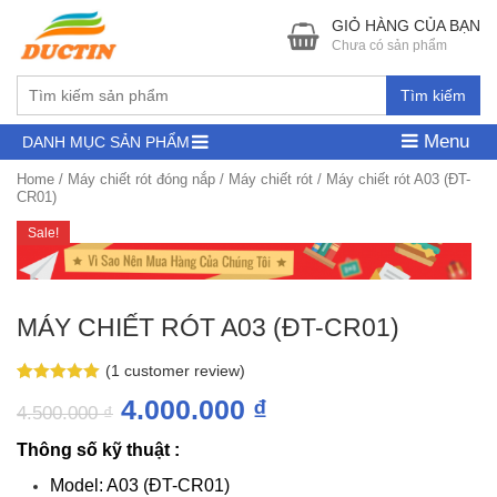
GIỎ HÀNG CỦA BẠN
Chưa có sản phẩm
Tìm kiếm
Menu
DANH MỤC SẢN PHẨM
Home
/
Máy chiết rót đóng nắp
/
Máy chiết rót
/ Máy chiết rót A03 (ĐT-
CR01)
Sale!
MÁY CHIẾT RÓT A03 (ĐT-CR01)
(
1
customer review)
Rated
1
5.00
4.000.000
₫
out of 5
4.500.000
₫
based on
customer
Thông số kỹ thuật :
rating
Model: A03 (ĐT-CR01)