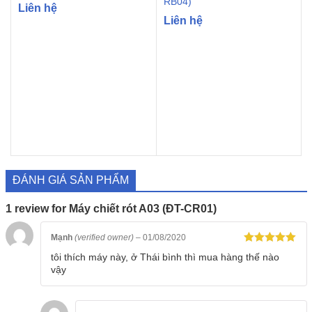
RB04)
Liên hệ
Liên hệ
ĐÁNH GIÁ SẢN PHẨM
1 review for
Máy chiết rót A03 (ĐT-CR01)
Mạnh
(verified owner)
–
01/08/2020
Rated
5
out
tôi thích máy này, ở Thái bình thì mua hàng thế nào
of 5
vậy