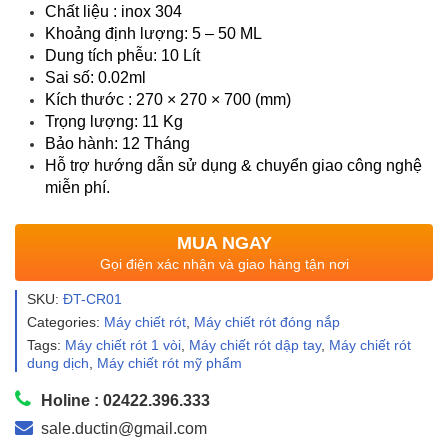
Chất liệu : inox 304
Khoảng định lượng: 5 – 50 ML
Dung tích phễu: 10 Lít
Sai số: 0.02ml
Kích thước : 270 × 270 × 700 (mm)
Trọng lượng: 11 Kg
Bảo hành: 12 Tháng
Hỗ trợ hướng dẫn sử dụng & chuyển giao công nghệ
miễn phí.
MUA NGAY
Gọi điện xác nhận và giao hàng tận nơi
SKU:
ĐT-CR01
Categories:
Máy chiết rót
,
Máy chiết rót đóng nắp
Tags:
Máy chiết rót 1 vòi
,
Máy chiết rót dập tay
,
Máy chiết rót
dung dịch
,
Máy chiết rót mỹ phẩm
Holine : 02422.396.333
sale.ductin@gmail.com