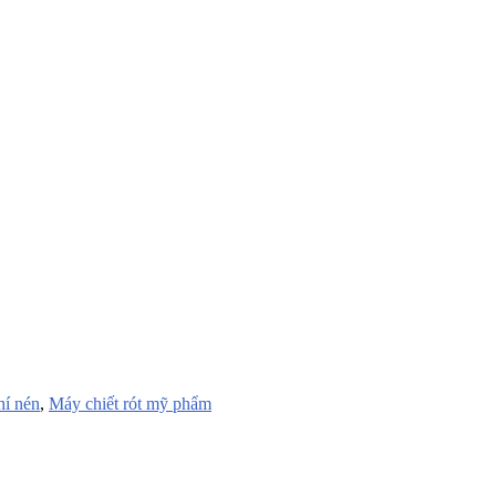
hí nén
,
Máy chiết rót mỹ phẩm