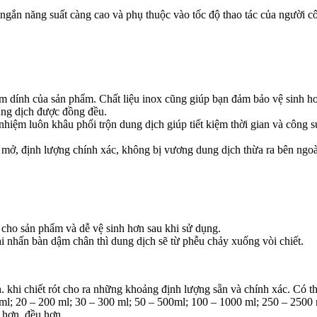
ng ngắn năng suất càng cao và phụ thuộc vào tốc độ thao tác của người c
m dính của sản phẩm. Chất liệu inox cũng giúp bạn đảm bảo vệ sinh hơ
dung dịch được đồng đều.
hiệm luôn khâu phối trộn dung dịch giúp tiết kiệm thời gian và công 
 mở, định lượng chính xác, không bị vương dung dịch thừa ra bên ngoà
cho sản phẩm và dễ vệ sinh hơn sau khi sử dụng.
 nhấn bàn dậm chân thì dung dịch sẽ từ phễu chảy xuống vòi chiết.
. khi chiết rót cho ra những khoảng định lượng sẵn và chính xác. Có t
 ml; 20 – 200 ml; 30 – 300 ml; 50 – 500ml; 100 – 1000 ml; 250 – 2500
 hơn, đều hơn.