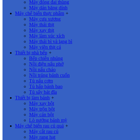
Máy đóng đai thùng
Máy dán băng dính
Máy chế biến thực phẩm
+
Máy cưa xương
Máy thái thịt
Máy xay thịt
Máy làm xúc xích
Máy thái bì và lạng bì
Máy viên thịt cá
Thiết bị nhà bếp
+
Bếp chiên nhúng
Nồi điện nấu phở
Nồi nấu cháo
Nồi tráng bánh cuốn
Tủ nấu cơm
Tủ hấp bánh bao
Tủ sấy bát đĩa
Thiết bị làm bánh
+
Máy xay bột
Máy trộn bột
Máy cán bột
Lò nướng bánh mỳ
Máy chế biến rau củ quả
+
Máy cắt rau củ
Máy rang hạt