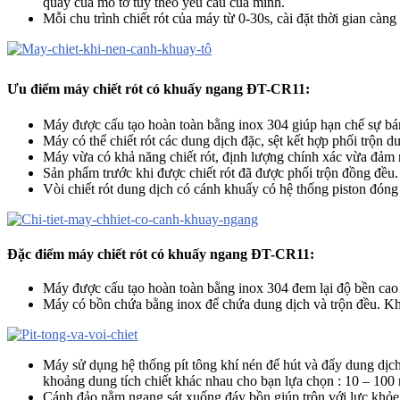
quay của mô tơ tùy theo yêu cầu của mình.
Mỗi chu trình chiết rót của máy từ 0-30s, cài đặt thời gian cà
Ưu điểm máy chiết rót có khuấy ngang ĐT-CR11:
Máy được cấu tạo hoàn toàn bằng inox 304 giúp hạn chế sự bá
Máy có thể chiết rót các dung dịch đặc, sệt kết hợp phối trộn 
Máy vừa có khả năng chiết rót, định lượng chính xác vừa đảm n
Sản phẩm trước khi được chiết rót đã được phối trộn đồng đều.
Vòi chiết rót dung dịch có cánh khuấy có hệ thống piston đóng
Đặc điểm máy chiết rót có khuấy ngang ĐT-CR11:
Máy được cấu tạo hoàn toàn bằng inox 304 đem lại độ bền cao 
Máy có bồn chứa bằng inox để chứa dung dịch và trộn đều. Khi
Máy sử dụng hệ thống pít tông khí nén để hút và đẩy dung dịch
khoảng dung tích chiết khác nhau cho bạn lựa chọn : 10 – 100
Cánh đảo nằm ngang sát xuống đáy bồn giúp trộn với lực khỏe