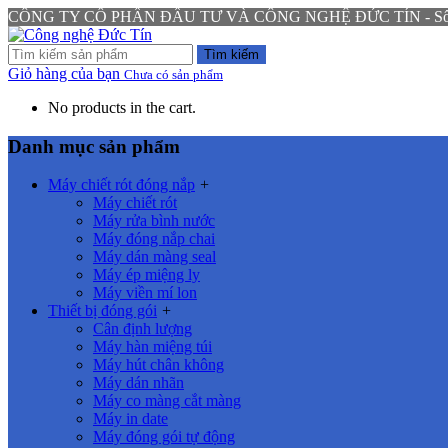
CÔNG TY CỔ PHẦN ĐẦU TƯ VÀ CÔNG NGHỆ ĐỨC TÍN - Số 94 N
Tìm kiếm
Giỏ hàng của bạn
Chưa có sản phẩm
No products in the cart.
Danh mục sản phẩm
Máy chiết rót đóng nắp
+
Máy chiết rót
Máy rửa bình nước
Máy đóng nắp chai
Máy dán màng seal
Máy ép miệng ly
Máy viền mí lon
Thiết bị đóng gói
+
Cân định lượng
Máy hàn miệng túi
Máy hút chân không
Máy dán nhãn
Máy co màng cắt màng
Máy in date
Máy đóng gói tự động