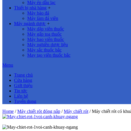
Máy ép dầu lạc
Thiết bị nhà hàng
+
Máy bào đá
Máy làm đá viên
Máy ngành dược
+
Máy dập viên thuốc
Máy gấp toa thuốc
Máy bao viên thuốc
Máy nghiền dược liệu
Máy sắc thuốc bắc
May tạo viên thuốc bắc
Menu
Trang chủ
Cửa hàng
Giới thiệu
Tin tức
Liên hệ
Tuyển dụng
Home
/
Máy chiết rót đóng nắp
/
Máy chiết rót
/ Máy chiết rót có k