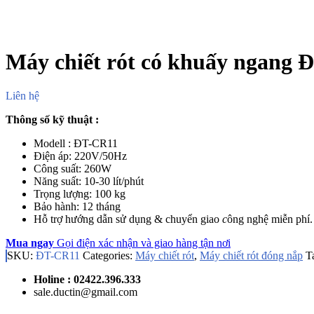
Máy chiết rót có khuấy ngang 
Liên hệ
Thông số kỹ thuật :
Modell : ĐT-CR11
Điện áp: 220V/50Hz
Công suất: 260W
Năng suất: 10-30 lít/phút
Trọng lượng: 100 kg
Bảo hành: 12 tháng
Hỗ trợ hướng dẫn sử dụng & chuyển giao
c
ông nghệ miễn phí.
Mua ngay
Gọi điện xác nhận và giao hàng tận nơi
SKU:
ĐT-CR11
Categories:
Máy chiết rót
,
Máy chiết rót đóng nắp
T
Holine : 02422.396.333
sale.ductin@gmail.com