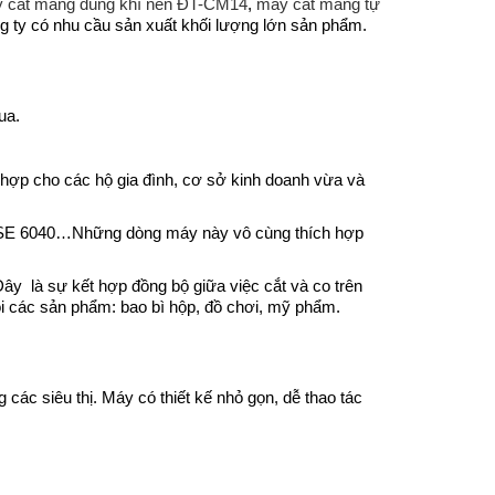
 cắt màng dùng khí nén ĐT-CM14
,
máy cắt màng tự
 ty có nhu cầu sản xuất khối lượng lớn sản phẩm.
ua.
ợp cho các hộ gia đình, cơ sở kinh doanh vừa và
BSE 6040…Những dòng máy này vô cùng thích hợp
ây là sự kết hợp đồng bộ giữa việc cắt và co trên
 các sản phẩm: bao bì hộp, đồ chơi, mỹ phẩm.
ác siêu thị. Máy có thiết kế nhỏ gọn, dễ thao tác