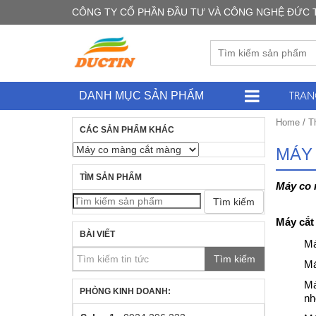
CÔNG TY CỔ PHẦN ĐẦU TƯ VÀ CÔNG NGHỆ ĐỨC TÍN -
TRAN
DANH MỤC SẢN PHẨM
Home
/
T
CÁC SẢN PHẨM KHÁC
MÁY
TÌM SẢN PHẨM
Máy co 
Tìm kiếm
Máy cắt
BÀI VIẾT
Má
Tìm kiếm
Má
Má
PHÒNG KINH DOANH:
nh