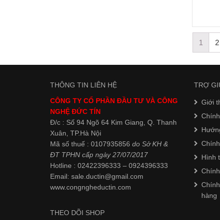
1
2
THÔNG TIN LIÊN HỆ
TRỢ GI
CÔNG TY CỔ PHẦN ĐẦU TƯ VÀ CÔNG
Giới t
NGHỆ ĐỨC TÍN
Chính
Đ/c : Số 94 Ngõ 64 Kim Giang, Q. Thanh
Hướn
Xuân, TP.Hà Nội
Chính
Mã số thuế : 0107935856
do Sở KH &
ĐT TPHN cấp ngày 27/07/2017
Hình 
Hotline : 02422396333 – 0924396333
Chính
Email: sale.ductin@gmail.com
Chính
www.
congngheductin.com
hàng
THEO DÕI SHOP