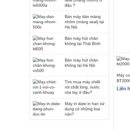
seal (màng nhôm) ở
đâu ?
Bán máy dán màng
nhôm (màng seal) tại
Hà Nội
Bán máy hút chân
không tại Thái Bình
Bán máy hút chân
không tại Hà Nội
Máy co
BT200
Tìm mua máy chiết
rót chất lỏng, nước
Liên 
rửa tay ở đâu?
Máy in date in hạn sử
dụng có những loại
nào?