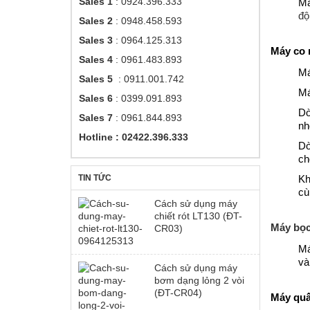
Sales 1
: 0924.396.333
Má
độ
Sales 2
: 0948.458.593
Sales 3
: 0964.125.313
Máy co 
Sales 4
: 0961.483.893
Má
Sales 5
: 0911.001.742
Má
Sales 6
: 0399.091.893
Dò
Sales 7
: 0961.844.893
nh
Hotline : 02422.396.333
Dò
ch
TIN TỨC
Kh
cù
Cách sử dụng máy
chiết rót LT130 (ĐT-
Máy bọ
CR03)
Má
và
Cách sử dụng máy
bơm dạng lỏng 2 vòi
(ĐT-CR04)
Máy qu