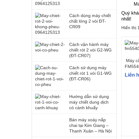
Má
Quý khác
Cách dùng máy chiết
nhất!
chất lỏng 2 vòi ĐT-
CR09
Hiển thị
Cách vận hành máy
chiết rót 2 vòi G2-WG
(ĐT-CR07)
Máy cắ
FM554
Cách sử dụng máy
chiết rót 1 vòi G1-WG
Liên 
(ĐT-CR06)
Hướng dẫn sử dụng
máy chiết dung dịch
có cánh khuấy
Bán máy xoáy nắp
chai tại Kim Giang –
Thanh Xuân – Hà Nội