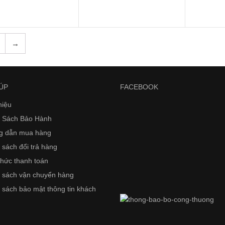
→
ÚP
FACEBOOK
hiệu
 Sách Bảo Hành
g dẫn mua hàng
 sách đổi trả hàng
thức thanh toán
 sách vận chuyển hàng
 sách bảo mật thông tin khách