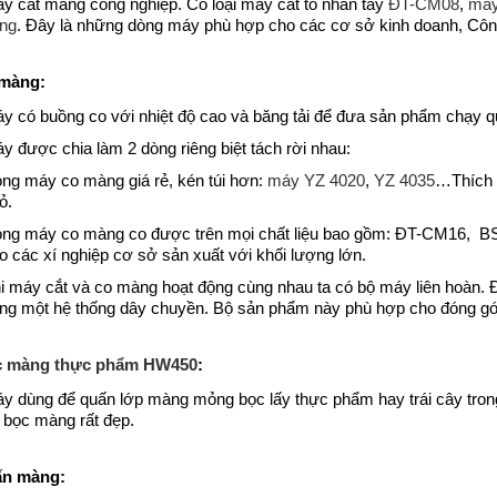
y cắt màng công nghiệp. Có loại máy cắt to nhấn tay
ĐT-CM08
,
máy
ng
. Đây là những dòng máy phù hợp cho các cơ sở kinh doanh, Công
màng:
y có buồng co với nhiệt độ cao và băng tải để đưa sản phẩm chạy q
y được chia làm 2 dòng riêng biệt tách rời nhau:
ng máy co màng giá rẻ, kén túi hơn:
máy YZ 4020
,
YZ 4035
…Thích h
ỏ.
ng máy co màng co được trên mọi chất liệu bao gồm: ĐT-CM16, 
o các xí nghiệp cơ sở sản xuất với khối lượng lớn.
i máy cắt và co màng hoạt động cùng nhau ta có bộ máy liên hoàn. Đ
ng một hệ thống dây chuyền. Bộ sản phẩm này phù hợp cho đóng gói
c màng thực phẩm HW450
:
y dùng để quấn lớp màng mỏng bọc lấy thực phẩm hay trái cây trong c
 bọc màng rất đẹp.
ấn màng: