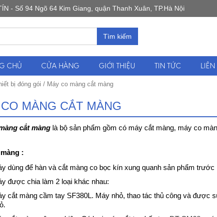
 Số 94 Ngõ 64 Kim Giang, quận Thanh Xuân, TP.Hà Nội
Tìm kiếm
G CHỦ
CỬA HÀNG
GIỚI THIỆU
TIN TỨC
LIÊN
hiết bị đóng gói
/ Máy co màng cắt màng
 CO MÀNG CẮT MÀNG
màng cắt màng
là bộ sản phẩm gồm có máy cắt màng, máy co mà
 màng :
y dùng để hàn và cắt màng co bọc kín xung quanh sản phẩm trước 
y được chia làm 2 loại khác nhau:
y cắt màng cầm tay SF380L
. Máy nhỏ, thao tác thủ công và được s
ỏ.