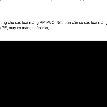
dùng cho các loại màng PP, PVC. Nếu bạn cần co các loại màn
g PE, máy co màng chân cao,…