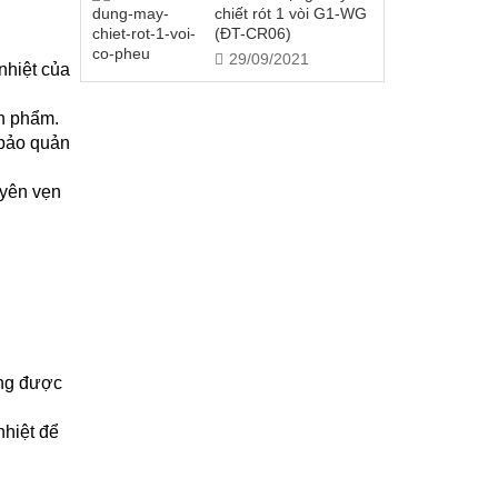
chiết rót 1 vòi G1-WG
(ĐT-CR06)
29/09/2021
nhiệt của
ản phẩm.
 bảo quản
yên vẹn
ồng được
nhiệt để