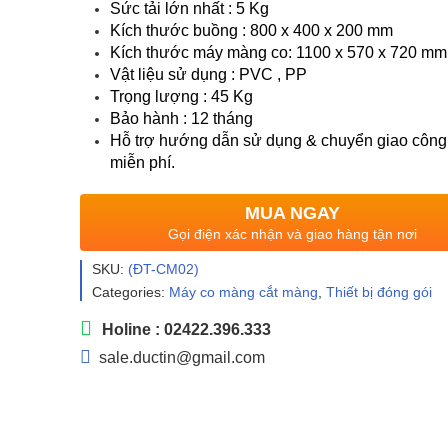
Sức tải lớn nhất : 5 Kg
Kích thước buồng : 800 x 400 x 200 mm
Kích thước máy màng co: 1100 x 570 x 720 mm
Vật liệu sử dụng : PVC , PP
Trọng lượng : 45 Kg
Bảo hành : 12 tháng
Hỗ trợ hướng dẫn sử dụng & chuyển giao công
miễn phí.
MUA NGAY
Gọi điện xác nhận và giao hàng tận nơi
SKU:
(ĐT-CM02)
Categories:
Máy co màng cắt màng
,
Thiết bị đóng gói
Holine : 02422.396.333
sale.ductin@gmail.com