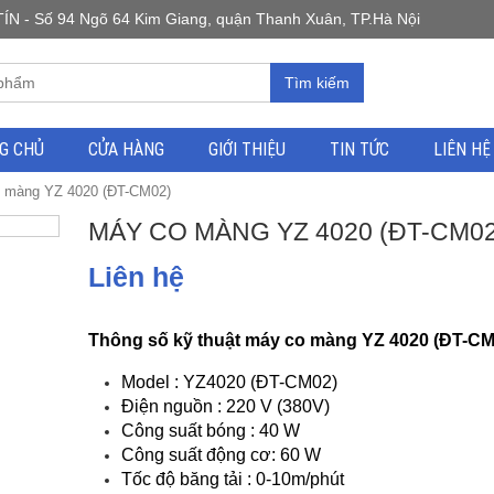
 Số 94 Ngõ 64 Kim Giang, quận Thanh Xuân, TP.Hà Nội
Tìm kiếm
G CHỦ
CỬA HÀNG
GIỚI THIỆU
TIN TỨC
LIÊN HỆ
 màng YZ 4020 (ĐT-CM02)
MÁY CO MÀNG YZ 4020 (ĐT-CM02
Liên hệ
Thông số kỹ thuật máy co màng YZ 4020 (ĐT-CM
Model : YZ4020 (ĐT-CM02)
Điện nguồn : 220 V (380V)
Công suất bóng : 40 W
Công suất động cơ: 60 W
Tốc độ băng tải : 0-10m/phút