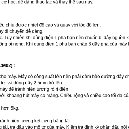
 cơ học, dễ dàng thao tác và thay thế sau này.
ệu chịu được nhiệt độ cao và quay với tốc độ lớn.
áy di chuyển dễ dàng.
. Tuy nhiên khi dùng điện 1 pha bạn nên chuẩn bị dây nguồn k
ng bị nóng. Khi dùng điện 1 pha bạn chập 3 dây pha của máy l
CM02) :
cho máy. Máy có công suất lớn nên phải đảm bào đường dây chị
tơ, và dùng dây 2,5mm trở lên.
máy để tránh hiện tượng rò rỉ điện
với khoang hút máy co màng. Chiều rộng và chiều cao tối đa củ
 hơn 5kg.
ránh hiện tượng kẹt cứng băng tải
g tải, tra dầu vào mô tơ của máy. Kiểm tra định kỳ phần đấu nối c