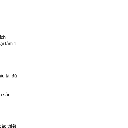
ích
ại làm 1
u tải đủ
a sản
ác thiết