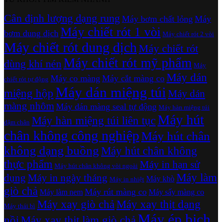
Cân định lượng dạng rung
Máy bơm chất lỏng
Máy
Máy chiết rót 1 vòi
bơm dung dịch
Máy chiết rót 2 vòi
Máy chiết rót dung dịch
Máy chiết rót
Máy chiết rót mỹ phẩm
dùng khí nén
Máy
Máy dán
Máy co màng
Máy cắt màng co
chiết rót tự động
Máy dán miệng túi
miệng hộp
Máy dán
màng nhôm
Máy dán màng seal tự động
Máy hàn miệng túi
Máy hút
Máy hàn miệng túi liên tục
dậm chân
chân không công nghiệp
Máy hút chân
không dạng buồng
Máy hút chân không
thực phẩm
Máy in hạn sử
Máy hút chân không vòi ngoài
Máy làm
dụng
Máy in ngày tháng
Máy khò
Máy in nhiệt
giò chả
Máy rút màng co
Máy làm nem
Máy sấy màng co
Máy xay giò chả
Máy xay thịt dạng
Máy thái bì
Máy ép bịch
nồi
Máy xay thịt làm giò chả