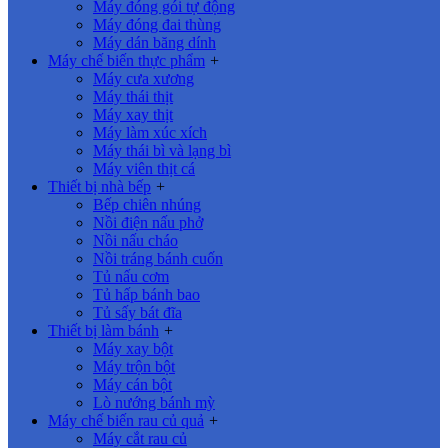
Máy đóng gói tự động
Máy đóng đai thùng
Máy dán băng dính
Máy chế biến thực phẩm
+
Máy cưa xương
Máy thái thịt
Máy xay thịt
Máy làm xúc xích
Máy thái bì và lạng bì
Máy viên thịt cá
Thiết bị nhà bếp
+
Bếp chiên nhúng
Nồi điện nấu phở
Nồi nấu cháo
Nồi tráng bánh cuốn
Tủ nấu cơm
Tủ hấp bánh bao
Tủ sấy bát đĩa
Thiết bị làm bánh
+
Máy xay bột
Máy trộn bột
Máy cán bột
Lò nướng bánh mỳ
Máy chế biến rau củ quả
+
Máy cắt rau củ