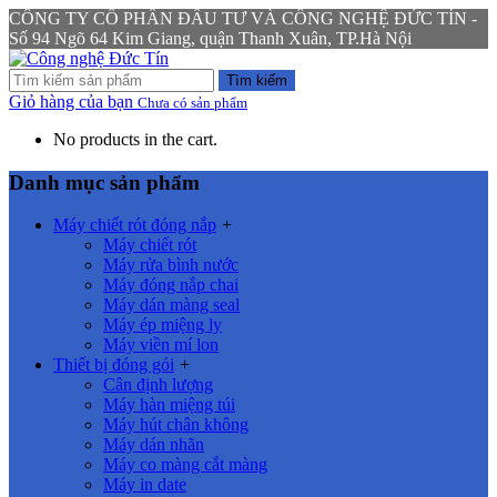
CÔNG TY CỔ PHẦN ĐẦU TƯ VÀ CÔNG NGHỆ ĐỨC TÍN -
Số 94 Ngõ 64 Kim Giang, quận Thanh Xuân, TP.Hà Nội
Tìm kiếm
Giỏ hàng của bạn
Chưa có sản phẩm
No products in the cart.
Danh mục sản phẩm
Máy chiết rót đóng nắp
+
Máy chiết rót
Máy rửa bình nước
Máy đóng nắp chai
Máy dán màng seal
Máy ép miệng ly
Máy viền mí lon
Thiết bị đóng gói
+
Cân định lượng
Máy hàn miệng túi
Máy hút chân không
Máy dán nhãn
Máy co màng cắt màng
Máy in date