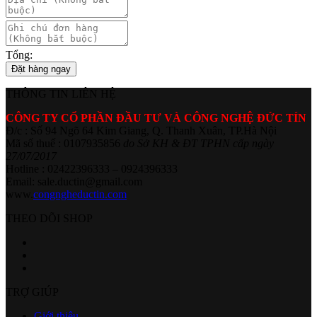
Tổng:
Đặt hàng ngay
THÔNG TIN LIÊN HỆ
CÔNG TY CỔ PHẦN ĐẦU TƯ VÀ CÔNG NGHỆ ĐỨC TÍN
Đ/c : Số 94 Ngõ 64 Kim Giang, Q. Thanh Xuân, TP.Hà Nội
Mã số thuế : 0107935856
do Sở KH & ĐT TPHN cấp ngày
27/07/2017
Hotline : 02422396333 – 0924396333
Email: sale.ductin@gmail.com
www.
congngheductin.com
THEO DÕI SHOP
TRỢ GIÚP
Giới thiệu