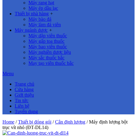
Máy rang hạt
Máy ép dầu lạc
Thiết bị nhà hàng
+
Máy bào đá
Máy làm đá viên
Máy ngành dược
+
Máy dập viên thuốc
Máy gấp toa thuốc
Máy bao viên thuốc
Máy nghiền dược liệu
Máy sắc thuốc bắc
May tạo viên thuốc bắc
Menu
Trang chủ
Cửa hàng
Giới thiệu
Tin tức
Liên hệ
Tuyển dụng
Home
/
Thiết bị đóng gói
/
Cân định lượng
/ Máy định lượng bột
trục vít nhỏ (ĐT-DL14)