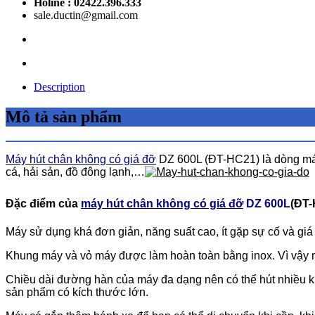
Holine : 02422.396.333
sale.ductin@gmail.com
Description
Mô tả sản phẩm
Máy hút chân không có giá đỡ
DZ 600L (ĐT-HC21) là dòng máy 
cá, hải sản, đồ đông lạnh,…
Đặc điểm của
máy hút chân không có giá đỡ
DZ 600L
(ĐT-
Máy sử dụng khá đơn giản, năng suất cao, ít gặp sự cố và g
Khung máy và vỏ máy được làm hoàn toàn bằng inox. Vì vậy má
Chiều dài đường hàn của máy đa dạng nên có thể hút nhiều kí
sản phẩm có kích thước lớn.