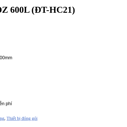
 DZ 600L (ĐT-HC21)
1000mm
ễn phí
ông
,
Thiết bị đóng gói