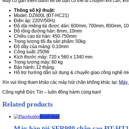
Máy có gắn thêm bánh xe để bạn có thể di chuyển khi cần, khi
Thông số kỹ thuật:
Model: DZ600L (ĐT-HC21)
Điện áp: 220V/50Hz
Độ dài miệng túi được dán: 600mm, 700mm, 800mm, 
Độ rộng đường hàn: 8mm, 10mm
Chiều cao túi hàn: 450-750mm
Trọng lượng tối đa sản phẩm: 50kg
Độ dầy của màng: 0.10mm
Công suất: 250W
Kích thước máy: 720 x 560 x 1340 mm
Trọng lượng máy: 80 kg
Bảo hành: 12 tháng.
Hỗ trợ hướng dẫn sử dụng & chuyển giao
c
ông nghệ mi
Xin vui lòng tham khảo các máy hút chân không khác tại:
Máy 
Công nghệ Đức Tín – luôn đồng hành cùng bạn!
Related products
Read more
Máy hàn túi SFR980 chân cao ĐT-HT