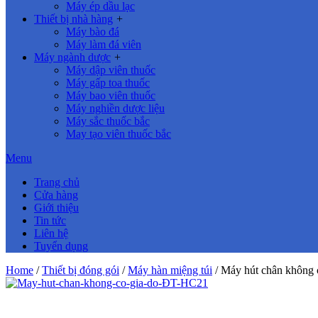
Máy ép dầu lạc
Thiết bị nhà hàng
+
Máy bào đá
Máy làm đá viên
Máy ngành dược
+
Máy dập viên thuốc
Máy gấp toa thuốc
Máy bao viên thuốc
Máy nghiền dược liệu
Máy sắc thuốc bắc
May tạo viên thuốc bắc
Menu
Trang chủ
Cửa hàng
Giới thiệu
Tin tức
Liên hệ
Tuyển dụng
Home
/
Thiết bị đóng gói
/
Máy hàn miệng túi
/ Máy hút chân không