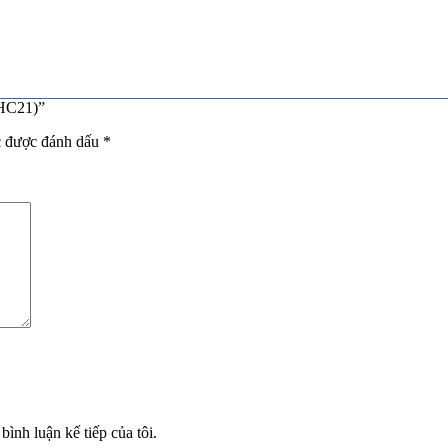
-HC21)”
c được đánh dấu
*
bình luận kế tiếp của tôi.