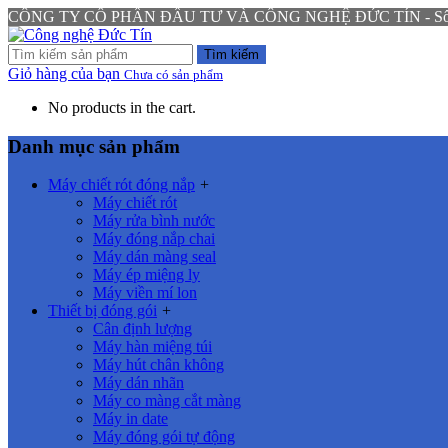
CÔNG TY CỔ PHẦN ĐẦU TƯ VÀ CÔNG NGHỆ ĐỨC TÍN - Số 94 N
Tìm kiếm
Giỏ hàng của bạn
Chưa có sản phẩm
No products in the cart.
Danh mục sản phẩm
Máy chiết rót đóng nắp
+
Máy chiết rót
Máy rửa bình nước
Máy đóng nắp chai
Máy dán màng seal
Máy ép miệng ly
Máy viền mí lon
Thiết bị đóng gói
+
Cân định lượng
Máy hàn miệng túi
Máy hút chân không
Máy dán nhãn
Máy co màng cắt màng
Máy in date
Máy đóng gói tự động