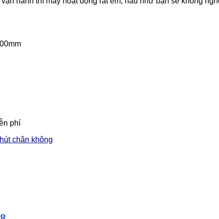
 vận hành thì máy hoạt động rất êm, hầu như bạn sẽ không nghe 
1000mm
ễn phí
hút chân không
18