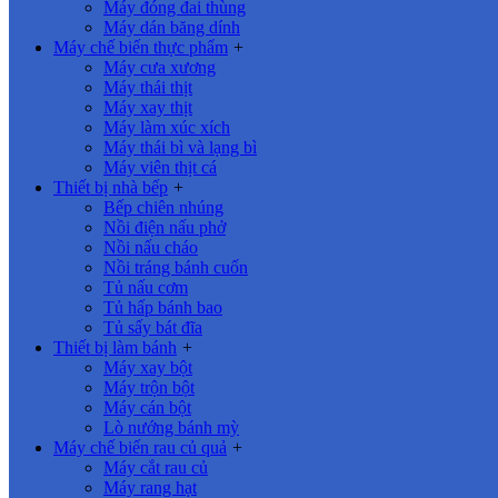
Máy đóng đai thùng
Máy dán băng dính
Máy chế biến thực phẩm
+
Máy cưa xương
Máy thái thịt
Máy xay thịt
Máy làm xúc xích
Máy thái bì và lạng bì
Máy viên thịt cá
Thiết bị nhà bếp
+
Bếp chiên nhúng
Nồi điện nấu phở
Nồi nấu cháo
Nồi tráng bánh cuốn
Tủ nấu cơm
Tủ hấp bánh bao
Tủ sấy bát đĩa
Thiết bị làm bánh
+
Máy xay bột
Máy trộn bột
Máy cán bột
Lò nướng bánh mỳ
Máy chế biến rau củ quả
+
Máy cắt rau củ
Máy rang hạt