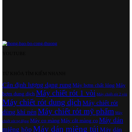
YOUTUBE
TỪ KHÓA TÌM KIẾM NHANH
Cân định lượng dạng rung
Máy bơm chất lỏng
Máy
Máy chiết rót 1 vòi
bơm dung dịch
Máy chiết rót 2 vòi
Máy chiết rót dung dịch
Máy chiết rót
Máy chiết rót mỹ phẩm
dùng khí nén
Máy
Máy dán
Máy co màng
Máy cắt màng co
chiết rót tự động
Máy dán miệng túi
miệng hộp
Máy dán