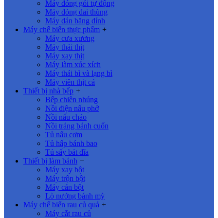
Máy đóng gói tự động
Máy đóng đai thùng
Máy dán băng dính
Máy chế biến thực phẩm
+
Máy cưa xương
Máy thái thịt
Máy xay thịt
Máy làm xúc xích
Máy thái bì và lạng bì
Máy viên thịt cá
Thiết bị nhà bếp
+
Bếp chiên nhúng
Nồi điện nấu phở
Nồi nấu cháo
Nồi tráng bánh cuốn
Tủ nấu cơm
Tủ hấp bánh bao
Tủ sấy bát đĩa
Thiết bị làm bánh
+
Máy xay bột
Máy trộn bột
Máy cán bột
Lò nướng bánh mỳ
Máy chế biến rau củ quả
+
Máy cắt rau củ