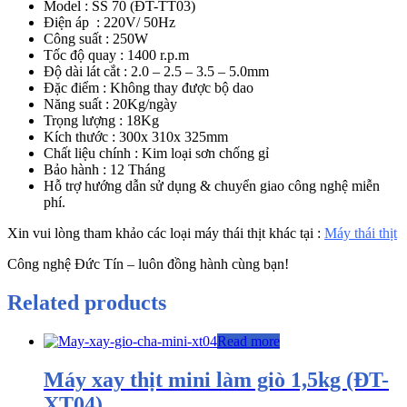
Model : SS 70 (ĐT-TT03)
Điện áp : 220V/ 50Hz
Công suất : 250W
Tốc độ quay : 1400 r.p.m
Độ dài lát cắt : 2.0 – 2.5 – 3.5 – 5.0mm
Đặc điểm : Không thay được bộ dao
Năng suất : 20Kg/ngày
Trọng lượng : 18Kg
Kích thước : 300x 310x 325mm
Chất liệu chính : Kim loại sơn chống gỉ
Bảo hành : 12 Tháng
Hỗ trợ hướng dẫn sử dụng & chuyển giao công nghệ miễn
phí.
Xin vui lòng tham khảo các loại máy thái thịt khác tại :
Máy thái thịt
Công nghệ Đức Tín – luôn đồng hành cùng bạn!
Related products
Read more
Máy xay thịt mini làm giò 1,5kg (ĐT-
XT04)