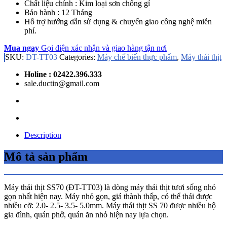
Chất liệu chính : Kim loại sơn chống gỉ
Bảo hành : 12 Tháng
Hỗ trợ hướng dẫn sử dụng & chuyển giao công nghệ miễn
phí.
Mua ngay
Gọi điện xác nhận và giao hàng tận nơi
SKU:
ĐT-TT03
Categories:
Máy chế biến thực phẩm
,
Máy thái thịt
Holine : 02422.396.333
sale.ductin@gmail.com
Description
Mô tả sản phẩm
Máy thái thịt SS70 (ĐT-TT03) là dòng máy thái thịt tươi sống nhỏ
gọn nhất hiện nay. Máy nhỏ gọn, giá thành thấp, có thể thái được
nhiều cỡ: 2.0- 2.5- 3.5- 5.0mm. Máy thái thịt SS 70 được nhiều hộ
gia đình, quán phở, quán ăn nhỏ hiện nay lựa chọn.