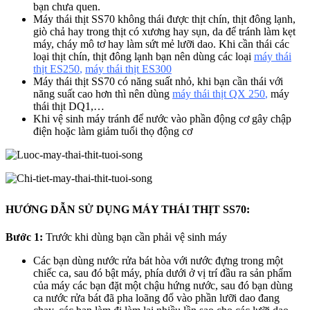
bạn chưa quen.
Máy thái thịt SS70 không thái được thịt chín, thịt đông lạnh,
giò chả hay trong thịt có xương hay sụn, da để tránh làm kẹt
máy, cháy mô tơ hay làm sứt mẻ lưỡi dao. Khi cần thái các
loại thịt chín, thịt đông lạnh bạn nên dùng các loại
máy thái
thịt ES250
,
máy thái thịt ES300
Máy thái thịt SS70 có năng suất nhỏ, khi bạn cần thái với
năng suất cao hơn thì nên dùng
máy thái thịt QX 250
,
máy
thái thịt DQ1,…
Khi vệ sinh máy tránh để nước vào phần động cơ gây chập
điện hoặc làm giảm tuổi thọ động cơ
HƯỚNG DẪN SỬ DỤNG MÁY THÁI THỊT SS70:
Bước 1:
Trước khi dùng bạn cần phải vệ sinh máy
Các bạn dùng nước rửa bát hòa với nước đựng trong một
chiếc ca, sau đó bật máy, phía dưới ở vị trí đầu ra sản phẩm
của máy các bạn đặt một chậu hứng nước, sau đó bạn dùng
ca nước rửa bát đã pha loãng đổ vào phần lưỡi dao đang