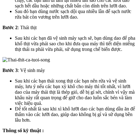
chạy, các bạn làm đi làm lại nhiều lần sao cho các lưỡi dao
sạch hết dầu hoặc những chất bẩn còn dính trên lưỡi dao.
Sau đó bạn dùng nước sạch dội qua nhiều lần để sạch nước
rửa bát còn vương trên lưỡi dao.
Bước 2
: Thái thịt
Sau khi các bạn đã vệ sinh máy sạch sẽ, bạn dùng dao để pha
khổ thịt vừa phải sao cho khi đưa qua máy thì tiết diện miếng
thịt thái ra phải vừa phải, sử dụng trong chế biến được.
Bước 3
: Vệ sinh máy
Sau khi các bạn thái xong thịt các bạn nên rửa và vệ sinh
máy, lưu ý nếu các bạn xỳ khô cho máy thì tốt nhất, vì lưỡi
dao của máy thái thịt là thép gió, dễ bị gỉ sét, chính vì vậy mà
khâu này rất quan trọng để giữ cho dao luôn sắc bén và làm
việc hiệu quả.
Để tốt nhất là sau khi xì khô lưỡi dao các bạn dùng dầu ăn để
thấm vào các lưỡi dao, giúp dao không bị gỉ và sử dụng bền
lâu hơn.
Thông số kỹ thuật :