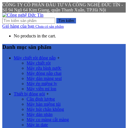
CÔNG TY CỔ PHẦN ĐẦU TƯ VÀ CÔNG NGHỆ ĐỨC TÍN -
Số 94 Ngõ 64 Kim Giang, quận Thanh Xuân, TP.Hà Nội
Tìm kiếm
Giỏ hàng của bạn
Chưa có sản phẩm
No products in the cart.
Danh mục sản phẩm
Máy chiết rót đóng nắp
+
Máy chiết rót
Máy rửa bình nước
Máy đóng nắp chai
Máy dán màng seal
Máy ép miệng ly
Máy viền mí lon
Thiết bị đóng gói
+
Cân định lượng
Máy hàn miệng túi
Máy hút chân không
Máy dán nhãn
Máy co màng cắt màng
Máy in date