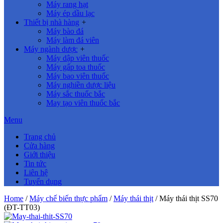
Máy rang hạt
Máy ép dầu lạc
Thiết bị nhà hàng
+
Máy bào đá
Máy làm đá viên
Máy ngành dược
+
Máy dập viên thuốc
Máy gấp toa thuốc
Máy bao viên thuốc
Máy nghiền dược liệu
Máy sắc thuốc bắc
May tạo viên thuốc bắc
Menu
Trang chủ
Cửa hàng
Giới thiệu
Tin tức
Liên hệ
Tuyển dụng
Home
/
Máy chế biến thực phẩm
/
Máy thái thịt
/ Máy thái thịt SS70
(ĐT-TT03)