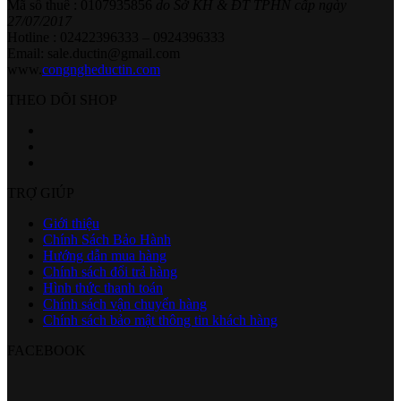
Mã số thuế : 0107935856
do Sở KH & ĐT TPHN cấp ngày
27/07/2017
Hotline : 02422396333 – 0924396333
Email: sale.ductin@gmail.com
www.
congngheductin.com
THEO DÕI SHOP
TRỢ GIÚP
Giới thiệu
Chính Sách Bảo Hành
Hướng dẫn mua hàng
Chính sách đổi trả hàng
Hình thức thanh toán
Chính sách vận chuyển hàng
Chính sách bảo mật thông tin khách hàng
FACEBOOK