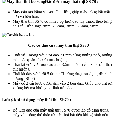
Đặc điểm máy thái thịt SS 70 :
Máy cấu tạo bằng sắt sơn tĩnh điện, giúp máy trông bắt mắt
hơn và bền hơn.
Máy thái thịt SS70 có nhiều bộ lưỡi dao tùy thuộc theo từng
nhu cầu sử dụng: 2mm, 2,5mm, 3mm, 3,5mm, 5mm.
Các cỡ dao của máy thái thịt SS70
Thái siêu mỏng với lưỡi dao 2.0mm dùng nhúng phở, nhúng
mẻ.. các quán phở rất ưu chuộng
Thái lát vừa với lưỡi dao 2.5- 3.5mm: Nhu cầu xào nấu, thái
thịt nướng
Thái lát dày với lưỡi 5.0mm: Thường được sử dụng để cắt thịt
nướng, Bít tết,..
Máy có 2 cái lược được gắn vào 2 bên dao. Giúp cho thịt rơi
xuống hết mà không bị dính trên dao.
Lưu ý khi sử dụng máy thái thịt SS70 :
Bộ lưỡi dao của máy thái thịt SS70 được lắp cố định trong
máy và không thể tháo rời nên hơi bất tiện khi vệ sinh nếu