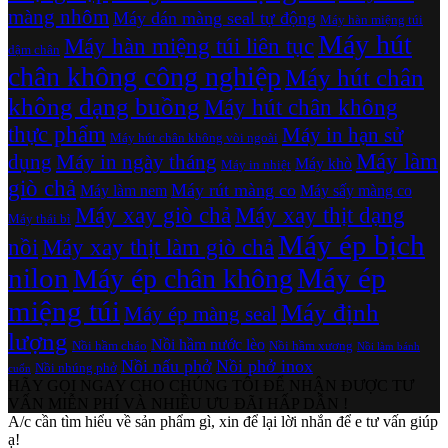
màng nhôm
Máy dán màng seal tự động
Máy hàn miệng túi
Máy hút
Máy hàn miệng túi liên tục
dậm chân
chân không công nghiệp
Máy hút chân
không dạng buồng
Máy hút chân không
thực phẩm
Máy in hạn sử
Máy hút chân không vòi ngoài
Máy làm
dụng
Máy in ngày tháng
Máy khò
Máy in nhiệt
giò chả
Máy rút màng co
Máy làm nem
Máy sấy màng co
Máy xay giò chả
Máy xay thịt dạng
Máy thái bì
Máy ép bịch
nồi
Máy xay thịt làm giò chả
nilon
Máy ép
Máy ép chân không
miệng túi
Máy định
Máy ép màng seal
lượng
Nồi hầm nước lèo
Nồi hầm cháo
Nồi hầm xương
Nồi làm bánh
Nồi nấu phở
Nồi phở inox
Nồi nhúng phở
cuốn
HÃY GỌI NGAY CHO CHÚNG TÔI ĐỂ NHẬN ĐƯỢC TƯ
VẤN MIỄN PHÍ VÀ NHIỀU ƯU ĐÃI HẤP DẪN !
A/c cần tìm hiểu về sản phẩm gì, xin để lại lời nhắn để e tư vấn giúp
ạ!