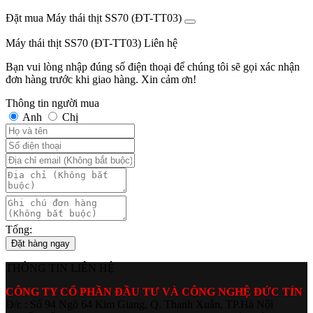
Đặt mua Máy thái thịt SS70 (ĐT-TT03)
Máy thái thịt SS70 (ĐT-TT03)
Liên hệ
Bạn vui lòng nhập đúng số điện thoại để chúng tôi sẽ gọi xác nhận
đơn hàng trước khi giao hàng. Xin cảm ơn!
Thông tin người mua
Anh
Chị
Tổng:
Đặt hàng ngay
THÔNG TIN LIÊN HỆ
CÔNG TY CỔ PHẦN ĐẦU TƯ VÀ CÔNG NGHỆ ĐỨC TÍN
Đ/c : Số 94 Ngõ 64 Kim Giang, Q. Thanh Xuân, TP.Hà Nội