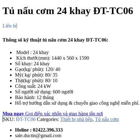
Tủ nấu cơm 24 khay ĐT-TC06
Liên hệ
Thông số kỹ thuật tủ nấu cơm 24 khay ĐT-TC06:
Model : 24 khay
Kích thước(mm): 1440 x 560 x 1590
Số khay: 24 khay
Gạo(kg/ phút): 120/ 40
Mỳ( kg/ phút): 80/ 35
Thịt(kg/ phút): 80/ 10
Công suất: 24 kW
Số người sử dụng: 600 người
Bảo hành: 12 tháng
Hỗ trợ hướng dẫn sử dụng & chuyển giao
c
ông nghệ miễn phí.
Mua ngay
Gọi điện xác nhận và giao hàng tận nơi
SKU:
ĐT-TC06
Categories:
Thiết bị nhà bếp
,
Tủ nấu cơm
Holine : 02422.396.333
sale.ductin@gmail.com