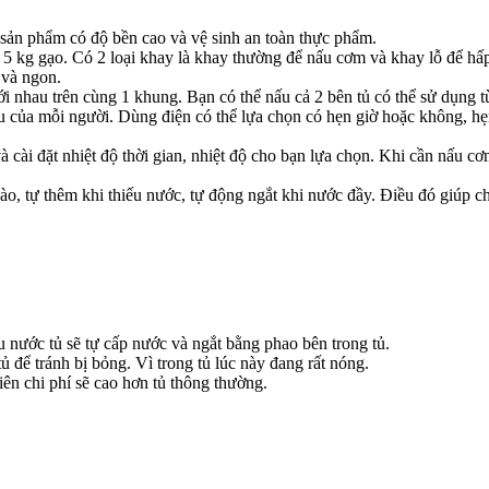
sản phẩm có độ bền cao và vệ sinh an toàn thực phẩm.
5 kg gạo. Có 2 loại khay là khay thường để nấu cơm và khay lỗ để hấp
 và ngon.
 nhau trên cùng 1 khung. Bạn có thể nấu cả 2 bên tủ có thể sử dụng t
u của mỗi người. Dùng điện có thể lựa chọn có hẹn giờ hoặc không, hẹ
 cài đặt nhiệt độ thời gian, nhiệt độ cho bạn lựa chọn. Khi cần nấu c
vào, tự thêm khi thiếu nước, tự động ngắt khi nước đầy. Điều đó giú
u nước tủ sẽ tự cấp nước và ngắt bằng phao bên trong tủ.
để tránh bị bỏng. Vì trong tủ lúc này đang rất nóng.
ên chi phí sẽ cao hơn tủ thông thường.