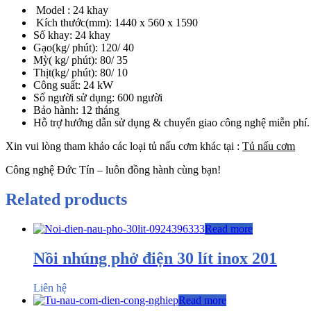
Model : 24 khay
Kích thước(mm): 1440 x 560 x 1590
Số khay: 24 khay
Gạo(kg/ phút): 120/ 40
Mỳ( kg/ phút): 80/ 35
Thịt(kg/ phút): 80/ 10
Công suất: 24 kW
Số người sử dụng: 600 người
Bảo hành: 12 tháng
Hỗ trợ hướng dẫn sử dụng & chuyển giao
c
ông nghệ miễn phí.
Xin vui lòng tham khảo các loại tủ nấu cơm khác tại :
Tủ nấu cơm
Công nghệ Đức Tín – luôn đồng hành cùng bạn!
Related products
Read more
Nồi nhúng phở điện 30 lít inox 201
Liên hệ
Read more