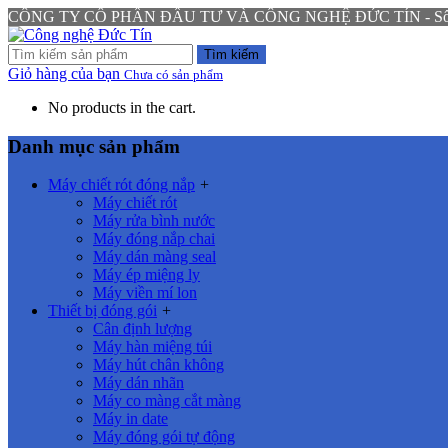
CÔNG TY CỔ PHẦN ĐẦU TƯ VÀ CÔNG NGHỆ ĐỨC TÍN - Số 94 N
Tìm kiếm
Giỏ hàng của bạn
Chưa có sản phẩm
No products in the cart.
Danh mục sản phẩm
Máy chiết rót đóng nắp
+
Máy chiết rót
Máy rửa bình nước
Máy đóng nắp chai
Máy dán màng seal
Máy ép miệng ly
Máy viền mí lon
Thiết bị đóng gói
+
Cân định lượng
Máy hàn miệng túi
Máy hút chân không
Máy dán nhãn
Máy co màng cắt màng
Máy in date
Máy đóng gói tự động