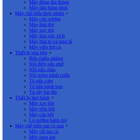
Máy đóng đai thùng
Máy dán băng dính
Máy chế biến thực phẩm
+
Máy cưa xương
Máy thái thịt
Máy xay thịt
Máy làm xúc xích
Máy thái bì và lạng bì
Máy viên thịt cá
Thiết bị nhà bếp
+
Bếp chiên nhúng
Nồi điện nấu phở
Nồi nấu cháo
Nồi tráng bánh cuốn
Tủ nấu cơm
Tủ hấp bánh bao
Tủ sấy bát đĩa
Thiết bị làm bánh
+
Máy xay bột
Máy trộn bột
Máy cán bột
Lò nướng bánh mỳ
Máy chế biến rau củ quả
+
Máy cắt rau củ
Máy rang hạt