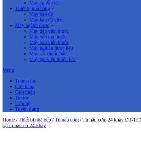
Máy ép dầu lạc
Thiết bị nhà hàng
+
Máy bào đá
Máy làm đá viên
Máy ngành dược
+
Máy dập viên thuốc
Máy gấp toa thuốc
Máy bao viên thuốc
Máy nghiền dược liệu
Máy sắc thuốc bắc
May tạo viên thuốc bắc
Menu
Trang chủ
Cửa hàng
Giới thiệu
Tin tức
Liên hệ
Tuyển dụng
Home
/
Thiết bị nhà bếp
/
Tủ nấu cơm
/ Tủ nấu cơm 24 khay ĐT-TC