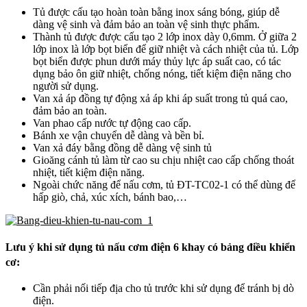
Tủ được cấu tạo hoàn toàn bằng inox sáng bóng, giúp dễ
dàng vệ sinh và đảm bảo an toàn vệ sinh thực phẩm.
Thành tủ được được cấu tạo 2 lớp inox dày 0,6mm. Ở giữa 2
lớp inox là lớp bọt biển để giữ nhiệt và cách nhiệt của tủ. Lớp
bọt biển được phun dưới máy thủy lực áp suất cao, có tác
dụng bảo ôn giữ nhiệt, chống nóng, tiết kiệm điện năng cho
người sử dụng.
Van xả áp đồng tự động xả áp khi áp suất trong tủ quá cao,
đảm bảo an toàn.
Van phao cấp nước tự động cao cấp.
Bánh xe vận chuyển dễ dàng và bền bỉ.
Van xả đáy bằng đồng dễ dàng vệ sinh tủ
Gioăng cánh tủ làm từ cao su chịu nhiệt cao cấp chống thoát
nhiệt, tiết kiệm điện năng.
Ngoài chức năng để nấu cơm, tủ ĐT-TC02-1 có thể dùng để
hấp giò, chả, xúc xích, bánh bao,…
Lưu ý khi sử dụng tủ nấu cơm điện 6 khay có bảng điều khiển
cơ:
Cần phải nối tiếp địa cho tủ trước khi sử dụng để tránh bị dò
điện.