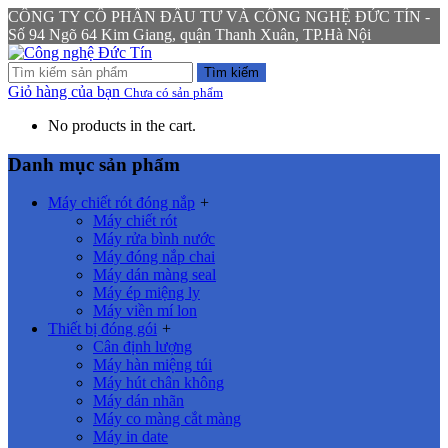
CÔNG TY CỔ PHẦN ĐẦU TƯ VÀ CÔNG NGHỆ ĐỨC TÍN -
Số 94 Ngõ 64 Kim Giang, quận Thanh Xuân, TP.Hà Nội
Tìm kiếm
Giỏ hàng của bạn
Chưa có sản phẩm
No products in the cart.
Danh mục sản phẩm
Máy chiết rót đóng nắp
+
Máy chiết rót
Máy rửa bình nước
Máy đóng nắp chai
Máy dán màng seal
Máy ép miệng ly
Máy viền mí lon
Thiết bị đóng gói
+
Cân định lượng
Máy hàn miệng túi
Máy hút chân không
Máy dán nhãn
Máy co màng cắt màng
Máy in date