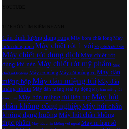
YOUTUBE
TỪ KHÓA TÌM KIẾM NHANH
Cân định lượng dạng rung
Máy bơm chất lỏng
Máy
Máy chiết rót 1 vòi
bơm dung dịch
Máy chiết rót 2 vòi
Máy chiết rót dung dịch
Máy chiết rót
Máy chiết rót mỹ phẩm
dùng khí nén
Máy
Máy dán
Máy co màng
Máy cắt màng co
chiết rót tự động
Máy dán miệng túi
miệng hộp
Máy dán
màng nhôm
Máy dán màng seal tự động
Máy hàn miệng túi
Máy hút
Máy hàn miệng túi liên tục
dậm chân
chân không công nghiệp
Máy hút chân
không dạng buồng
Máy hút chân không
thực phẩm
Máy in hạn sử
Máy hút chân không vòi ngoài