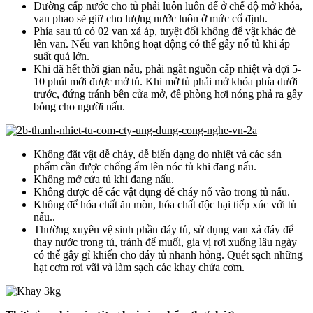
Đường cấp nước cho tủ phải luôn luôn để ở chế độ mở khóa,
van phao sẽ giữ cho lượng nước luôn ở mức cố định.
Phía sau tủ có 02 van xả áp, tuyệt đối không để vật khác đè
lên van. Nếu van không hoạt động có thể gây nổ tủ khi áp
suất quá lớn.
Khi đã hết thời gian nấu, phải ngắt nguồn cấp nhiệt và đợi 5-
10 phút mới được mở tủ. Khi mở tủ phải mở khóa phía dưới
trước, đứng tránh bên cửa mở, đề phòng hơi nóng phả ra gây
bỏng cho người nấu.
Không đặt vật dễ cháy, dễ biến dạng do nhiệt và các sản
phẩm cần được chống ẩm lên nóc tủ khi đang nấu.
Không mở cửa tủ khi đang nấu.
Không được để các vật dụng dễ cháy nổ vào trong tủ nấu.
Không để hóa chất ăn mòn, hóa chất độc hại tiếp xúc với tủ
nấu..
Thường xuyên vệ sinh phần đáy tủ, sử dụng van xả đáy để
thay nước trong tủ, tránh để muối, gia vị rơi xuống lâu ngày
có thể gây gỉ khiến cho đáy tủ nhanh hỏng. Quét sạch những
hạt cơm rơi vãi và làm sạch các khay chứa cơm.