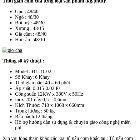
Thời gian chín của từng loại sản phẩm (kg/phút):
Gạo : 48/40
Ngô : 48/30
Bột mỳ : 48/30
Xương : 48/15
Gia cầm : 48/40
Hải sản : 48/10
Thông số kỹ thuật :
Model : ĐT-TC02-1
Số Khay: 6 Khay
Thời gian nấu: 40 – 60 phút
Áp suất: 0.015-0.02 Pa
Công suất: 12KW x 380V x 50Hz
Inox 201 dày 0,5 – 0,6mm
Kích Thước: 710 x 1068 x 660mm
Trọng lượng : 50 kg
Bảo hành:12 tháng
Hỗ trợ hướng dẫn sử dụng & chuyển giao
c
ông nghệ miễn
phí.
Xin vui lòng tham khảo các loại tủ nấu cơm khác tại :
Tủ nấu cơm