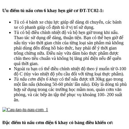
Ưu điểm tủ nấu cơm 6 khay hẹn giờ cơ ĐT-TC02-1:
Tủ có 4 bánh xe chịu lực giúp dễ dàng di chuyển, các bánh
xe có phanh giúp cố định tủ ở vị trí sử dụng.
Tủ có bộ điều chỉnh nhiệt độ và bộ hẹn giờ trong khi nấu.
Thao tác sử dụng dễ dàng, thuận tiện. Bạn có thể hẹn giờ để
nấu tùy vào thời gian chín của từng loại sản phẩm mà không
phải dùng đến đồng hồ báo thức, hay phải để ý thời gian
trông chừng nữa. Điều này vừa đảm bảo thực phẩm được
chín theo tiêu chuẩn và không bị lãng phí điện nếu để quên
quá thời gian.
Ngoài ra bạn có thể điều chỉnh nhiệt độ theo ý muốn từ 0-100
độ C (tùy vào nhiệt độ yêu cầu đối với từng loại thực phẩm).
Tủ nấu cơm điện 6 khay
có thể nấu được tới 30kg gạo trong
một lần nấu (khoảng 50-60 phút/ lần nấu). Đây là dòng tủ phù
hợp sử dụng trong các trường học mầm non, quán cơm văn
phòng, và các bếp ăn tập thể phục vụ khoảng 100- 200 suất
ăn.
Đặc điểm tủ nấu cơm điện 6 khay có bảng điều khiển cơ: