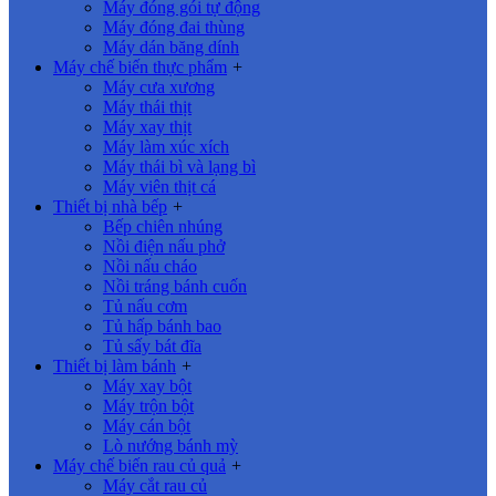
Máy đóng gói tự động
Máy đóng đai thùng
Máy dán băng dính
Máy chế biến thực phẩm
+
Máy cưa xương
Máy thái thịt
Máy xay thịt
Máy làm xúc xích
Máy thái bì và lạng bì
Máy viên thịt cá
Thiết bị nhà bếp
+
Bếp chiên nhúng
Nồi điện nấu phở
Nồi nấu cháo
Nồi tráng bánh cuốn
Tủ nấu cơm
Tủ hấp bánh bao
Tủ sấy bát đĩa
Thiết bị làm bánh
+
Máy xay bột
Máy trộn bột
Máy cán bột
Lò nướng bánh mỳ
Máy chế biến rau củ quả
+
Máy cắt rau củ