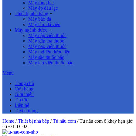
Máy rang hạt
Máy ép dầu lạc
Thiết bị nhà hàng
+
Máy bào đá
Máy làm đá viên
Máy ngành dược
+
Máy dập viên thuốc
Máy gấp toa thuốc
Máy bao viên thuốc
Máy nghiền dược liệu
Máy sắc thuốc bắc
May tạo viên thuốc bắc
Menu
Trang chủ
Cửa hàng
Giới thiệu
Tin tức
Liên hệ
Tuyển dụng
Home
/
Thiết bị nhà bếp
/
Tủ nấu cơm
/ Tủ nấu cơm 6 khay hẹn giờ
cơ ĐT-TC02-1