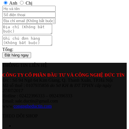
Anh
Chị
Tổng:
Đặt hàng ngay
THÔNG TIN LIÊN HỆ
CÔNG TY CỔ PHẦN ĐẦU TƯ VÀ CÔNG NGHỆ ĐỨC TÍN
Đ/c : Số 94 Ngõ 64 Kim Giang, Q. Thanh Xuân, TP.Hà Nội
Mã số thuế : 0107935856
do Sở KH & ĐT TPHN cấp ngày
27/07/2017
Hotline : 02422396333 – 0924396333
Email: sale.ductin@gmail.com
www.
congngheductin.com
THEO DÕI SHOP