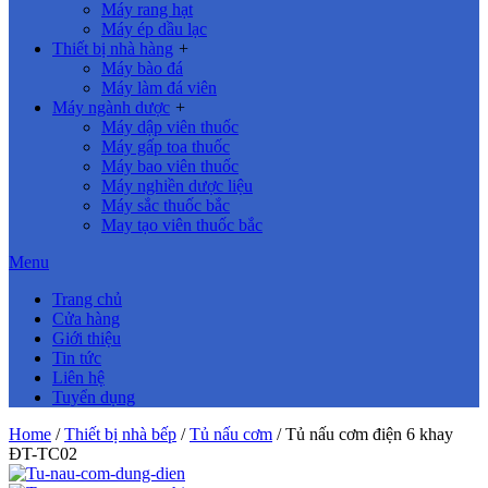
Máy rang hạt
Máy ép dầu lạc
Thiết bị nhà hàng
+
Máy bào đá
Máy làm đá viên
Máy ngành dược
+
Máy dập viên thuốc
Máy gấp toa thuốc
Máy bao viên thuốc
Máy nghiền dược liệu
Máy sắc thuốc bắc
May tạo viên thuốc bắc
Menu
Trang chủ
Cửa hàng
Giới thiệu
Tin tức
Liên hệ
Tuyển dụng
Home
/
Thiết bị nhà bếp
/
Tủ nấu cơm
/ Tủ nấu cơm điện 6 khay
ĐT-TC02