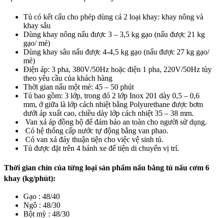
Tủ có kết cấu cho phép dùng cả 2 loại khay: khay nông và
khay sâu
Dùng khay nông nấu được 3 – 3,5 kg gạo (nấu được 21 kg
gạo/ mẻ)
Dùng khay sâu nấu được 4-4,5 kg gạo (nấu được 27 kg gạo/
mẻ)
Điện áp: 3 pha, 380V/50Hz hoặc điện 1 pha, 220V/50Hz tùy
theo yêu cầu của khách hàng
Thời gian nấu một mẻ: 45 – 50 phút
Tủ bao gồm: 3 lớp, trong đó 2 lớp Inox 201 dày 0,5 – 0,6
mm, ở giữa là lớp cách nhiệt bằng Polyurethane được bơm
dưới áp xuất cao, chiều dày lớp cách nhiệt 35 – 38 mm.
Van xả áp đồng bộ để đảm bảo an toàn cho người sử dụng.
Có hệ thống cấp nước tự động bằng van phao.
Có van xả đáy thuận tiện cho việc vệ sinh tủ.
Tủ được đặt trên 4 bánh xe để tiện di chuyển vị trí.
Thời gian chín của từng loại sản phẩm nấu bằng tủ nấu cơm 6
khay (kg/phút):
Gạo : 48/40
Ngô : 48/30
Bột mỳ : 48/30