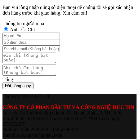
Bạn vui lòng nhập đúng số điện thoại để chúng tôi sẽ gọi xác nhận
đơn hàng trước khi giao hàng. Xin cảm ơn!
Thông tin người mua
Anh
Chị
Tổng:
Đặt hàng ngay
THÔNG TIN LIÊN HỆ
CÔNG TY CỔ PHẦN ĐẦU TƯ VÀ CÔNG NGHỆ ĐỨC TÍN
Đ/c : Số 94 Ngõ 64 Kim Giang, Q. Thanh Xuân, TP.Hà Nội
Mã số thuế : 0107935856
do Sở KH & ĐT TPHN cấp ngày
27/07/2017
Hotline : 02422396333 – 0924396333
Email: sale.ductin@gmail.com