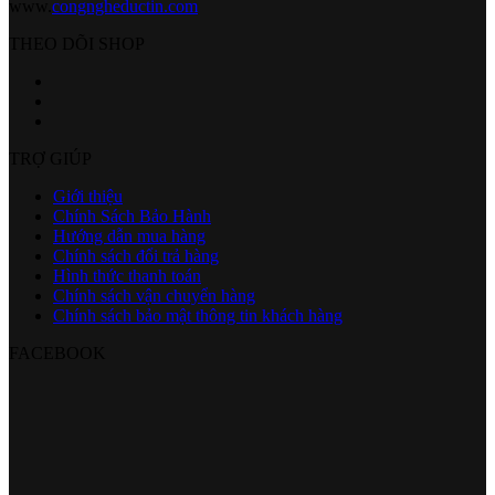
www.
congngheductin.com
THEO DÕI SHOP
TRỢ GIÚP
Giới thiệu
Chính Sách Bảo Hành
Hướng dẫn mua hàng
Chính sách đổi trả hàng
Hình thức thanh toán
Chính sách vận chuyển hàng
Chính sách bảo mật thông tin khách hàng
FACEBOOK