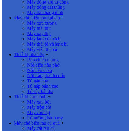
Máy đóng gói tự động
Máy đóng đai thùng
Máy dán băng dính
Máy chế biến thực phẩm
+
Máy cưa xương
Máy thái thịt
Máy xay thịt
Máy làm xúc xích
Máy thái bì và lạng bì
Máy viên thịt cá
Thiết bị nhà bếp
+
Bếp chiên nhúng
Nồi điện nấu phở
Nồi nấu cháo
Nồi tráng bánh cuốn
Tủ nấu cơm
Tủ hấp bánh bao
Tủ sấy bát đĩa
Thiết bị làm bánh
+
Máy xay bột
Máy trộn bột
Máy cán bột
Lò nướng bánh mỳ
Máy chế biến rau củ quả
+
Máy cắt rau củ