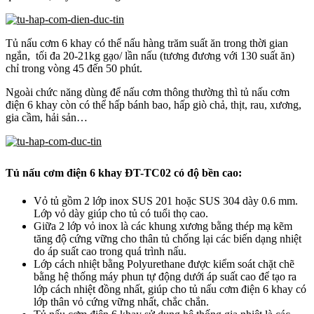
Tủ nấu cơm 6 khay có thể nấu hàng trăm suất ăn trong thời gian
ngắn, tối đa 20-21kg gạo/ lần nấu (tương đương với 130 suất ăn)
chỉ trong vòng 45 đến 50 phút.
Ngoài chức năng dùng để nấu cơm thông thường thì tủ nấu cơm
điện 6 khay còn có thể hấp bánh bao, hấp giò chả, thịt, rau, xương,
gia cầm, hải sản…
Tủ nấu cơm điện 6 khay ĐT-TC02 có độ bền cao:
Vỏ tủ gồm 2 lớp inox SUS 201 hoặc SUS 304 dày 0.6 mm.
Lớp vỏ dày giúp cho tủ có tuổi thọ cao.
Giữa 2 lớp vỏ inox là các khung xương bằng thép mạ kẽm
tăng độ cứng vững cho thân tủ chống lại các biến dạng nhiệt
do áp suất cao trong quá trình nấu.
Lớp cách nhiệt bằng Polyurethane được kiểm soát chặt chẽ
bằng hệ thống máy phun tự động dưới áp suất cao để tạo ra
lớp cách nhiệt đồng nhất, giúp cho tủ nấu cơm điện 6 khay có
lớp thân vỏ cứng vững nhất, chắc chắn.