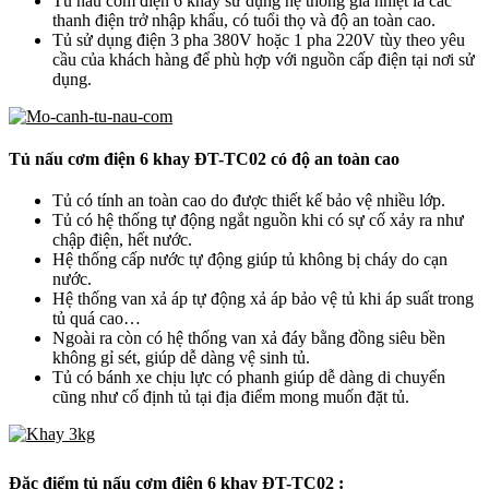
Tủ nấu cơm điện 6 khay sử dụng hệ thống gia nhiệt là các
thanh điện trở nhập khẩu, có tuổi thọ và độ an toàn cao.
Tủ sử dụng điện 3 pha 380V hoặc 1 pha 220V tùy theo yêu
cầu của khách hàng để phù hợp với nguồn cấp điện tại nơi sử
dụng.
Tủ nấu cơm điện 6 khay ĐT-TC02 có độ an toàn cao
Tủ có tính an toàn cao do được thiết kế bảo vệ nhiều lớp.
Tủ có hệ thống tự động ngắt nguồn khi có sự cố xảy ra như
chập điện, hết nước.
Hệ thống cấp nước tự động giúp tủ không bị cháy do cạn
nước.
Hệ thống van xả áp tự động xả áp bảo vệ tủ khi áp suất trong
tủ quá cao…
Ngoài ra còn có hệ thống van xả đáy bằng đồng siêu bền
không gỉ sét, giúp dễ dàng vệ sinh tủ.
Tủ có bánh xe chịu lực có phanh giúp dễ dàng di chuyển
cũng như cố định tủ tại địa điểm mong muốn đặt tủ.
Đặc điểm tủ nấu cơm điện 6 khay ĐT-TC02 :