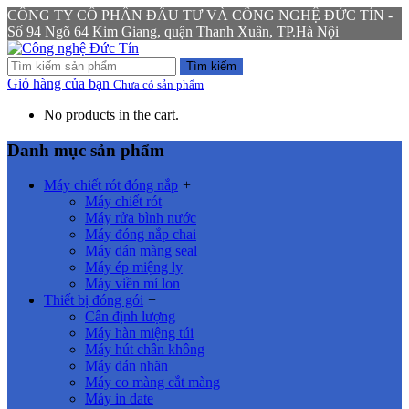
CÔNG TY CỔ PHẦN ĐẦU TƯ VÀ CÔNG NGHỆ ĐỨC TÍN -
Số 94 Ngõ 64 Kim Giang, quận Thanh Xuân, TP.Hà Nội
Tìm kiếm
Giỏ hàng của bạn
Chưa có sản phẩm
No products in the cart.
Danh mục sản phẩm
Máy chiết rót đóng nắp
+
Máy chiết rót
Máy rửa bình nước
Máy đóng nắp chai
Máy dán màng seal
Máy ép miệng ly
Máy viền mí lon
Thiết bị đóng gói
+
Cân định lượng
Máy hàn miệng túi
Máy hút chân không
Máy dán nhãn
Máy co màng cắt màng
Máy in date