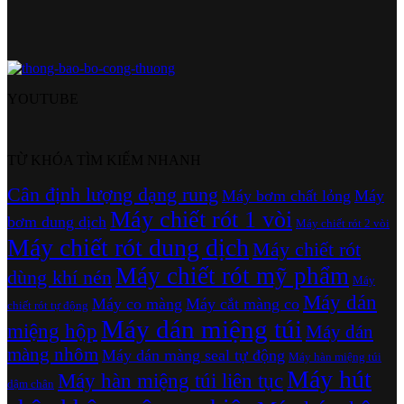
YOUTUBE
TỪ KHÓA TÌM KIẾM NHANH
Cân định lượng dạng rung
Máy bơm chất lỏng
Máy
Máy chiết rót 1 vòi
bơm dung dịch
Máy chiết rót 2 vòi
Máy chiết rót dung dịch
Máy chiết rót
Máy chiết rót mỹ phẩm
dùng khí nén
Máy
Máy dán
Máy co màng
Máy cắt màng co
chiết rót tự động
Máy dán miệng túi
miệng hộp
Máy dán
màng nhôm
Máy dán màng seal tự động
Máy hàn miệng túi
Máy hút
Máy hàn miệng túi liên tục
dậm chân