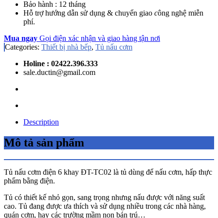
Bảo hành : 12 tháng
Hỗ trợ hướng dẫn sử dụng & chuyển giao
c
ông nghệ miễn
phí.
Mua ngay
Gọi điện xác nhận và giao hàng tận nơi
Categories:
Thiết bị nhà bếp
,
Tủ nấu cơm
Holine : 02422.396.333
sale.ductin@gmail.com
Description
Mô tả sản phẩm
Tủ nấu cơm điện 6 khay ĐT-TC02 là tủ dùng để nấu cơm, hấp thực
phẩm bằng điện.
Tủ có thiết kế nhỏ gọn, sang trọng nhưng nấu được với năng suất
cao. Tủ đang được ưa thích và sử dụng nhiều trong các nhà hàng,
quán cơm, hay các trường mầm non bán trú…