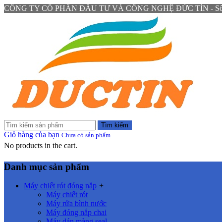
CÔNG TY CỔ PHẦN ĐẦU TƯ VÀ CÔNG NGHỆ ĐỨC TÍN - Số 94 N
Tìm kiếm
Giỏ hàng của bạn
Chưa có sản phẩm
No products in the cart.
Danh mục sản phẩm
Máy chiết rót đóng nắp
+
Máy chiết rót
Máy rửa bình nước
Máy đóng nắp chai
Máy dán màng seal