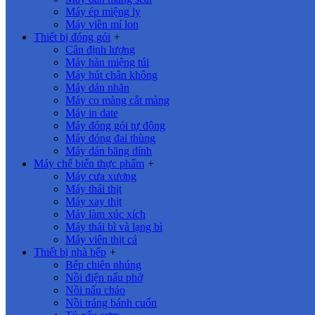
Máy ép miệng ly
Máy viền mí lon
Thiết bị đóng gói
+
Cân định lượng
Máy hàn miệng túi
Máy hút chân không
Máy dán nhãn
Máy co màng cắt màng
Máy in date
Máy đóng gói tự động
Máy đóng đai thùng
Máy dán băng dính
Máy chế biến thực phẩm
+
Máy cưa xương
Máy thái thịt
Máy xay thịt
Máy làm xúc xích
Máy thái bì và lạng bì
Máy viên thịt cá
Thiết bị nhà bếp
+
Bếp chiên nhúng
Nồi điện nấu phở
Nồi nấu cháo
Nồi tráng bánh cuốn