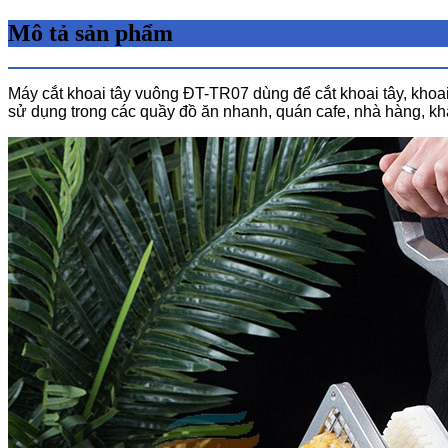
Mô tả sản phẩm
Máy cắt khoai tây vuông ĐT-TR07 dùng để cắt khoai tây, kho
sử dụng trong các quầy đồ ăn nhanh, quán cafe, nhà hàng, k