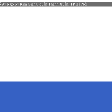
gõ 64 Kim Giang, quận Thanh Xuân, TP.Hà Nội