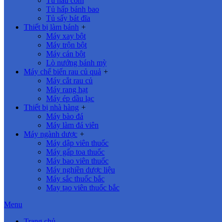
Tủ nấu cơm
Tủ hấp bánh bao
Tủ sấy bát đĩa
Thiết bị làm bánh
+
Máy xay bột
Máy trộn bột
Máy cán bột
Lò nướng bánh mỳ
Máy chế biến rau củ quả
+
Máy cắt rau củ
Máy rang hạt
Máy ép dầu lạc
Thiết bị nhà hàng
+
Máy bào đá
Máy làm đá viên
Máy ngành dược
+
Máy dập viên thuốc
Máy gấp toa thuốc
Máy bao viên thuốc
Máy nghiền dược liệu
Máy sắc thuốc bắc
May tạo viên thuốc bắc
Menu
Trang chủ