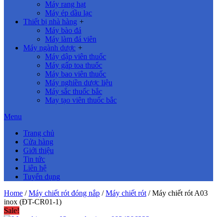
Máy rang hạt
Máy ép dầu lạc
Thiết bị nhà hàng
+
Máy bào đá
Máy làm đá viên
Máy ngành dược
+
Máy dập viên thuốc
Máy gấp toa thuốc
Máy bao viên thuốc
Máy nghiền dược liệu
Máy sắc thuốc bắc
May tạo viên thuốc bắc
Menu
Trang chủ
Cửa hàng
Giới thiệu
Tin tức
Liên hệ
Tuyển dụng
Home
/
Máy chiết rót đóng nắp
/
Máy chiết rót
/ Máy chiết rót A03
inox (ĐT-CR01-1)
Sale!