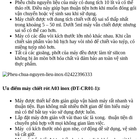
Phễu chứa nguyên liệu của máy có dung tích 10 lít và có thể
tháo rời. Điều này giúp bạn thuận tiện hơn khi muốn đóng gói
vận chuyển hoặc vệ sinh sau khi sử dụng.
Máy chiết được với dung tích chiết với độ sai số thấp nhất
trong khoảng 5 – 50 ml. Dưới 5ml máy vẫn chiết được nhưng
sai số có thể cao hơn.
Máy có các đầu vòi kích thước lớn nhỏ khác nhau. Khi cần
chiết sản phẩm vào hũ bịch hay vòi nhỏ để chiết vào tuýp, có
miệng tuýp nhỏ hơn.
Tất cả các gioăng, phớt của máy đều được làm từ silicon
không bị ăn mòn bởi hóa chất và đảm bảo an toàn vệ sinh
thực phẩm.
Ưu điểm máy chiết rót A03 inox (ĐT-CR01-1):
Máy được thiết kế đơn giản giúp vận hành máy rất nhanh và
thuận tiện. Bạn không mất nhiều thời gian để tìm hiểu máy
mà có thể bắt tay vào sử dụng được luôn.
Lắp đặt máy đơn giản với vài thao tác là xong. thuận tiện di
chuyển phù hợp với mọi không gian làm việc.
Máy có kích thước nhỏ gọn nhẹ, cơ động dễ sử dụng, vệ sinh
và cất giữ.