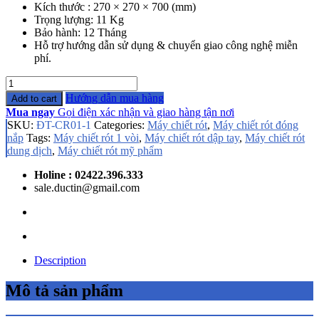
Kích thước : 270 × 270 × 700 (mm)
Trọng lượng: 11 Kg
Bảo hành: 12 Tháng
Hỗ trợ hướng dẫn sử dụng & chuyển giao công nghệ miễn
phí.
Quantity
Hướng dẫn mua hàng
Add to cart
Mua ngay
Gọi điện xác nhận và giao hàng tận nơi
SKU:
ĐT-CR01-1
Categories:
Máy chiết rót
,
Máy chiết rót đóng
nắp
Tags:
Máy chiết rót 1 vòi
,
Máy chiết rót dập tay
,
Máy chiết rót
dung dịch
,
Máy chiết rót mỹ phẩm
Holine : 02422.396.333
sale.ductin@gmail.com
Description
Mô tả sản phẩm