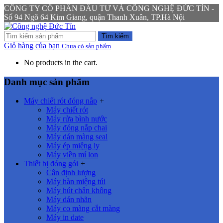
CÔNG TY CỔ PHẦN ĐẦU TƯ VÀ CÔNG NGHỆ ĐỨC TÍN -
Số 94 Ngõ 64 Kim Giang, quận Thanh Xuân, TP.Hà Nội
Tìm kiếm
Giỏ hàng của bạn
Chưa có sản phẩm
No products in the cart.
Danh mục sản phẩm
Máy chiết rót đóng nắp
+
Máy chiết rót
Máy rửa bình nước
Máy đóng nắp chai
Máy dán màng seal
Máy ép miệng ly
Máy viền mí lon
Thiết bị đóng gói
+
Cân định lượng
Máy hàn miệng túi
Máy hút chân không
Máy dán nhãn
Máy co màng cắt màng
Máy in date