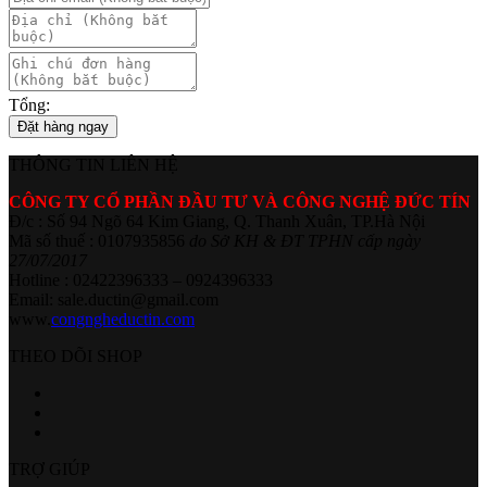
Tổng:
Đặt hàng ngay
THÔNG TIN LIÊN HỆ
CÔNG TY CỔ PHẦN ĐẦU TƯ VÀ CÔNG NGHỆ ĐỨC TÍN
Đ/c : Số 94 Ngõ 64 Kim Giang, Q. Thanh Xuân, TP.Hà Nội
Mã số thuế : 0107935856
do Sở KH & ĐT TPHN cấp ngày
27/07/2017
Hotline : 02422396333 – 0924396333
Email: sale.ductin@gmail.com
www.
congngheductin.com
THEO DÕI SHOP
TRỢ GIÚP