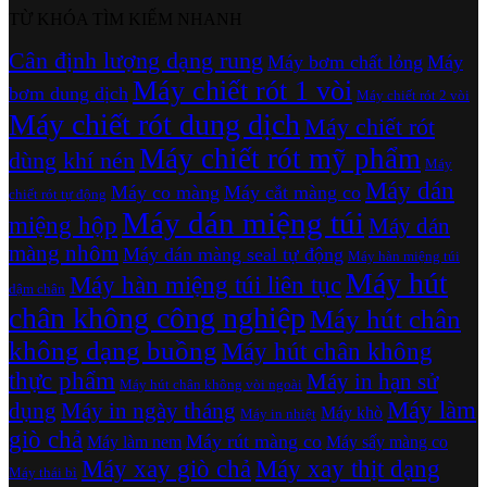
TỪ KHÓA TÌM KIẾM NHANH
Cân định lượng dạng rung
Máy bơm chất lỏng
Máy
Máy chiết rót 1 vòi
bơm dung dịch
Máy chiết rót 2 vòi
Máy chiết rót dung dịch
Máy chiết rót
Máy chiết rót mỹ phẩm
dùng khí nén
Máy
Máy dán
Máy co màng
Máy cắt màng co
chiết rót tự động
Máy dán miệng túi
miệng hộp
Máy dán
màng nhôm
Máy dán màng seal tự động
Máy hàn miệng túi
Máy hút
Máy hàn miệng túi liên tục
dậm chân
chân không công nghiệp
Máy hút chân
không dạng buồng
Máy hút chân không
thực phẩm
Máy in hạn sử
Máy hút chân không vòi ngoài
Máy làm
dụng
Máy in ngày tháng
Máy khò
Máy in nhiệt
giò chả
Máy rút màng co
Máy làm nem
Máy sấy màng co
Máy xay giò chả
Máy xay thịt dạng
Máy thái bì