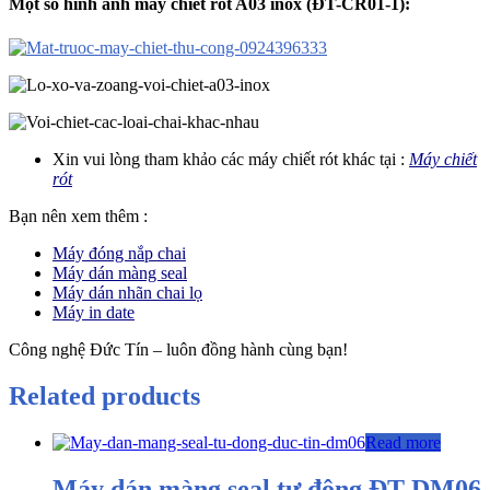
Một số hình ảnh máy chiết rót A03
inox (ĐT-CR01-1)
:
Xin vui lòng tham khảo các máy chiết rót khác tại :
Máy chiết
rót
Bạn nên xem thêm :
Máy đóng nắp chai
Máy dán màng seal
Máy dán nhãn chai lọ
Máy in date
Công nghệ Đức Tín – luôn đồng hành cùng bạn!
Related products
Read more
Máy dán màng seal tự động ĐT-DM06