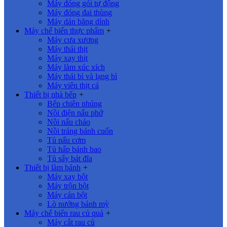
Máy đóng gói tự động
Máy đóng đai thùng
Máy dán băng dính
Máy chế biến thực phẩm
+
Máy cưa xương
Máy thái thịt
Máy xay thịt
Máy làm xúc xích
Máy thái bì và lạng bì
Máy viên thịt cá
Thiết bị nhà bếp
+
Bếp chiên nhúng
Nồi điện nấu phở
Nồi nấu cháo
Nồi tráng bánh cuốn
Tủ nấu cơm
Tủ hấp bánh bao
Tủ sấy bát đĩa
Thiết bị làm bánh
+
Máy xay bột
Máy trộn bột
Máy cán bột
Lò nướng bánh mỳ
Máy chế biến rau củ quả
+
Máy cắt rau củ