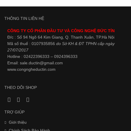
THÔNG TIN LIÊN HỆ
CÔNG TY CỔ PHẦN ĐẦU TƯ VÀ CÔNG NGHỆ ĐỨC TÍN
Đ/c : Số 94 Ngõ 64 Kim Giang, Q. Thanh Xuân, TP.Hà Nội
Mã số thuế : 0107935856
do Sở KH & ĐT TPHN cấp ngày
27/07/2017
Hotline : 02422396333 – 0924396333
Email: sale.ductin@gmail.com
www.
congngheductin.com
THEO DÕI SHOP
TRỢ GIÚP
Giới thiệu
Chính Sách Bảo Hành