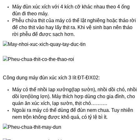
Máy đùn xúc xích với 4 kích cỡ khác nhau theo 4 ống
đùn đi theo máy.
Phễu chứa thịt của máy có thể lật nghiêng hoặc tháo rời
để cho thịt vào hay lấy thịt ra. Khi vệ sinh bạn nên tháo
rời phễu để được sạch hơn.
Công dụng máy đùn xúc xích 3 lít ĐT-ĐX02:
Máy có thể nhồi lạp xưởng(lạp sườn), nhồi dồi chó, nhồi
dồi lợn(lòng lợn). Máy thích hợp dùng cho gia đình, cho
quán ăn xúc xích, lạp sườn, thịt chó……….
Ngoài ra máy có thể dùng để đùn nem chua. Tuy nhiên
nem trộn không được khô quá, có tỷ lệ bì ít.