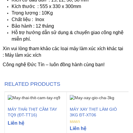
Kích thước : 555 x 330 x 300mm
Trọng lượng : 10Kg
Chất liệu : Inox
Bảo hành : 12 tháng
Hỗ trợ hướng dẫn sử dụng & chuyển giao
c
ông nghệ
miễn phí.
Xin vui lòng tham khảo các loại máy làm xúc xích khác tại
:
Máy làm xúc xích
Công nghệ Đức Tín – luôn đồng hành cùng bạn!
RELATED PRODUCTS
MÁY THÁI THỊT CẦM TAY
MÁY XAY THỊT LÀM GIÒ
TQ9 (ĐT-TT16)
3KG ĐT-XT06
Liên hệ
Rated
Liên hệ
4.00