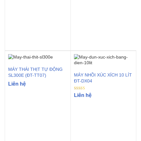
out of 5
MÁY THÁI THỊT TỰ ĐỘNG
MÁY NHỒI XÚC XÍCH 10 LÍT
SL300E (ĐT-TT07)
ĐT-DX04
Liên hệ
Rated
Liên hệ
5.00
out of 5