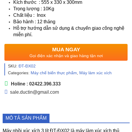
Kích thước : 555 x 330 x 300mm
Trọng lượng : 10Kg
Chất liệu : Inox
Bảo hành : 12 tháng
Hỗ trợ hướng dẫn sử dụng & chuyển giao
c
ông nghệ
miễn phí.
MUA NGAY
Gọi điện xác nhận và giao hàng tận nơi
SKU:
ĐT-ĐX02
Categories:
Máy chế biến thực phẩm
,
Máy làm xúc xích
Holine : 02422.396.333
sale.ductin@gmail.com
MÔ TẢ SẢN PHẨM
Máy nhồi xúc xích 3 lít ĐT-ĐX02 là máy làm xúc xích thủ