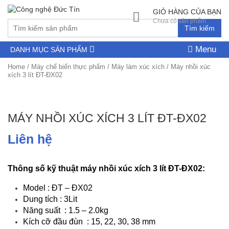
GIỎ HÀNG CỦA BẠN
Chưa có sản phẩm
Tìm kiếm
Menu
DANH MỤC SẢN PHẨM
Home
/
Máy chế biến thực phẩm
/
Máy làm xúc xích
/ Máy nhồi xúc
xích 3 lít ĐT-ĐX02
MÁY NHỒI XÚC XÍCH 3 LÍT ĐT-ĐX02
Liên hệ
Thông số kỹ thuật máy nhồi xúc xích 3 lít ĐT-ĐX02:
Model : ĐT – ĐX02
Dung tích : 3Lit
Năng suất : 1.5 – 2.0kg
Kích cỡ đầu đùn : 15, 22, 30, 38 mm