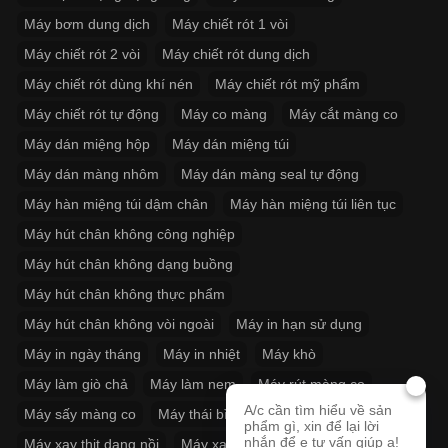
Máy bơm dung dịch
Máy chiết rót 1 vòi
Máy chiết rót 2 vòi
Máy chiết rót dung dịch
Máy chiết rót dùng khí nén
Máy chiết rót mỹ phẩm
Máy chiết rót tự động
Máy co màng
Máy cắt màng co
Máy dán miệng hộp
Máy dán miệng túi
Máy dán màng nhôm
Máy dán màng seal tự động
Máy hàn miệng túi dậm chân
Máy hàn miệng túi liên tục
Máy hút chân không công nghiệp
Máy hút chân không dạng buồng
Máy hút chân không thực phẩm
Máy hút chân không vòi ngoài
Máy in hạn sử dụng
Máy in ngày tháng
Máy in nhiệt
Máy khò
Máy làm giò chả
Máy làm nem
Máy rút màng co
A/c cần tìm hiểu về sản
Máy sấy màng co
Máy thái bì
Máy xay giò chả
phẩm gì, xin để lại lời
nhắn để e tư vấn giúp ạ!
Máy xay thịt dạng nồi
Máy xay thịt làm giò chả