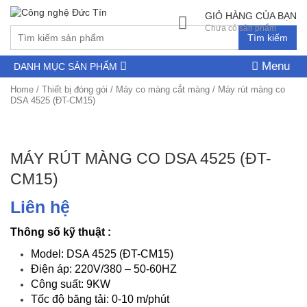
GIỎ HÀNG CỦA BẠN
Chưa có sản phẩm
Tìm kiếm
Menu
DANH MỤC SẢN PHẨM
Home
/
Thiết bị đóng gói
/
Máy co màng cắt màng
/ Máy rút màng co
DSA 4525 (ĐT-CM15)
MÁY RÚT MÀNG CO DSA 4525 (ĐT-
CM15)
Liên hệ
Thông số kỹ thuật
:
Model: DSA 4525 (ĐT-CM15)
Điện áp: 220V/380 – 50-60HZ
Công suất: 9KW
Tốc độ băng tải: 0-10 m/phút