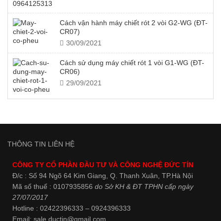
Cách vận hành máy chiết rót 2 vòi G2-WG (ĐT-
CR07)
30/09/2021
Cách sử dụng máy chiết rót 1 vòi G1-WG (ĐT-
CR06)
29/09/2021
THÔNG TIN LIÊN HỆ
CÔNG TY CỔ PHẦN ĐẦU TƯ VÀ CÔNG NGHỆ ĐỨC TÍN
Đ/c : Số 94 Ngõ 64 Kim Giang, Q. Thanh Xuân, TP.Hà Nội
Mã số thuế : 0107935856
do Sở KH & ĐT TPHN cấp ngày
27/07/2017
Hotline : 02422396333 – 0924396333
Email: sale.ductin@gmail.com