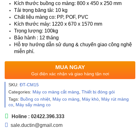
Kích thước buồng co màng: 800 x 450 x 250 mm
Tải trọng băng tải: 10 kg
Chất liệu màng co: PP, POF, PVC
Kích thước máy: 1220 x 670 x 1570 mm
Trọng lượng: 100kg
Bảo hành : 12 tháng
Hỗ trợ hướng dẫn sử dụng & chuyển giao công nghệ
miễn phí.
MUA NGAY
Gọi điện xác nhận và giao hàng tận nơi
SKU:
ĐT-CM15
Categories:
Máy co màng cắt màng
,
Thiết bị đóng gói
Tags:
Buồng co nhiệt
,
Máy co màng
,
Máy khò
,
Máy rút màng
co
,
Máy sấy màng co
Holine : 02422.396.333
sale.ductin@gmail.com