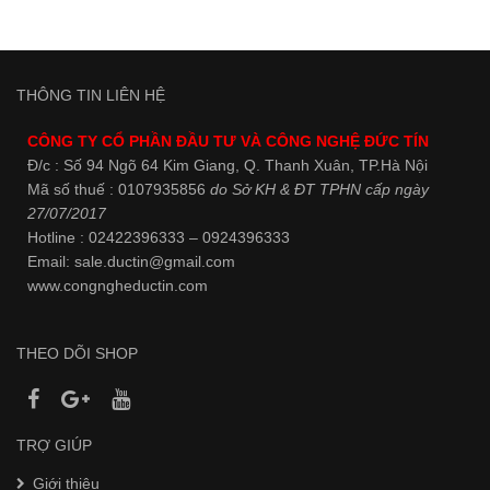
THÔNG TIN LIÊN HỆ
CÔNG TY CỔ PHẦN ĐẦU TƯ VÀ CÔNG NGHỆ ĐỨC TÍN
Đ/c : Số 94 Ngõ 64 Kim Giang, Q. Thanh Xuân, TP.Hà Nội
Mã số thuế : 0107935856
do Sở KH & ĐT TPHN cấp ngày
27/07/2017
Hotline : 02422396333 – 0924396333
Email: sale.ductin@gmail.com
www.
congngheductin.com
THEO DÕI SHOP
TRỢ GIÚP
Giới thiệu