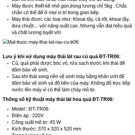
Máy được thiết kế nhỏ gọn,trọng lượng chỉ 5kg . Chắc
chắn có thể để ở mọi vị trí trong gian bếp.
Máy thái được các loại như: Khoai tây, cà rốt, khoai tây,
dưa chuột… với năng suất cao .Nhưng vẫn đạt hiệu quả
và chất lượng tuyệt vời
Lưu ý khi sử dụng máy thái lát rau củ quả ĐT-TR06:
Củ, quả phải được bóc vỏ, rửa sạch trước khi thái để
đảm bảo vệ sinh.
Sau khi thái xong nên vệ sinh máy bằng khăn ướt để
đảm bảo vệ sinh và độ bền của máy. Không đổ trực tiếp
nước lên máy vì có thể làm cháy mô tơ.
Thông số kỹ thuật máy thái lát hoa quả ĐT-TR06:
Model : ĐT-TR06
Điện áp : 220V
Công suất mô tơ: 45 W
Kích thước: 370 x 320 x 520 mm