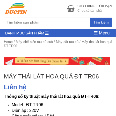
GIỎ HÀNG CỦA BẠN
Chưa có sản phẩm
Tìm kiếm
Menu
DANH MỤC SẢN PHẨM
Home
/
Máy chế biến rau củ quả
/
Máy cắt rau củ
/ Máy thái lát hoa quả
ĐT-TR06
MÁY THÁI LÁT HOA QUẢ ĐT-TR06
Liên hệ
Thông số kỹ thuật máy thái lát hoa quả ĐT-TR06:
Model : ĐT-TR06
Điện áp : 220V