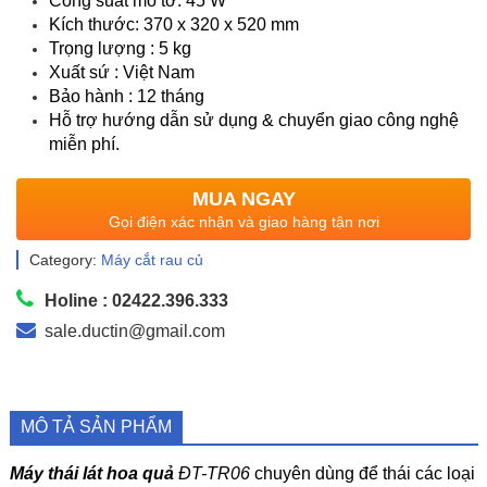
Công suất mô tơ: 45 W
Kích thước: 370 x 320 x 520 mm
Trọng lượng : 5 kg
Xuất sứ : Việt Nam
Bảo hành : 12 tháng
Hỗ trợ hướng dẫn sử dụng & chuyển giao công nghệ
miễn phí.
MUA NGAY
Gọi điện xác nhận và giao hàng tận nơi
Category:
Máy cắt rau củ
Holine : 02422.396.333
sale.ductin@gmail.com
MÔ TẢ SẢN PHẨM
Máy thái lát hoa quả
ĐT-TR06
chuyên dùng để thái các loại