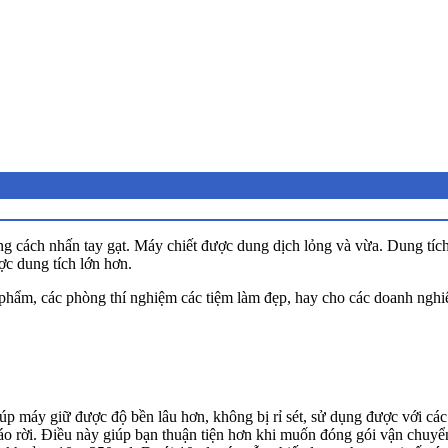
ng cách nhấn tay gạt. Máy chiết được dung dịch lỏng và vừa. Dung tích
ợc dung tích lớn hơn.
ỹ phẩm, các phòng thí nghiệm các tiệm làm đẹp, hay cho các doanh nghi
úp máy giữ được độ bền lâu hơn, không bị rỉ sét, sử dụng được với cá
háo rời. Điều này giúp bạn thuận tiện hơn khi muốn đóng gói vận chuyể