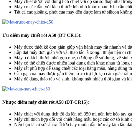
Máy chiết được với dung tích chiết với độ sai số thấp nhất tr
Máy có các đầu vòi kích thước lớn nhỏ khác nhau. Khi cần chi
Tất cả các gioăng, phớt của máy đều được làm từ silicon không
Ưu điểm máy chiết rót A50 (ĐT-CR15):
Máy được thiết kế đơn giản giúp vận hành máy rất nhanh và thu
Lắp đặt máy đơn giản với vài thao tác là xong. thuận tiện di 
Máy có kích thước nhỏ gọn nhẹ, cơ động dễ sử dụng, vệ sinh v
Máy có thể chiết được nhiều loại dung dịch khác nhau từ lỏng c
Máy rất phù hợp để sang chiết các loại hàng mẫu, hàng dùng th
Cần gạt của máy được gắn thêm lò xo trợ lực tạo cảm giác rất nh
Máy dễ dàng tháo ráp vệ sinh, không mất nhiều thời gian và kh
Nhược điểm máy chiết rót A50 (ĐT-CR15):
Máy chiết với dung tích tối đa lên tới 350 ml nên lực kéo tay g
Máy chỉ thích hợp đối với chiết hàng mẫu hoặc các cơ sở kinh 
Nếu bạn là cơ sở sản xuất lớn hay muốn đầu tư máy làm lâu dài