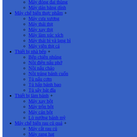
Máy đóng đai thùng
Máy dán băng dính
Máy chế biến thực phẩm
+
Máy cưa xương
Máy thái thịt
Máy xay thịt
Máy làm xúc xích
Máy thái bì và lạng bì
Máy viên thịt cá
Thiết bị nhà bếp
+
Bếp chiên nhúng
Nồi điện nấu phở
Nồi nấu cháo
Nồi tráng bánh cuốn
Tủ nấu cơm
Tủ hấp bánh bao
Tủ sấy bát đĩa
Thiết bị làm bánh
+
Máy xay bột
Máy trộn bột
Máy cán bột
Lò nướng bánh mỳ
Máy chế biến rau củ quả
+
Máy cắt rau củ
Máy rang hạt