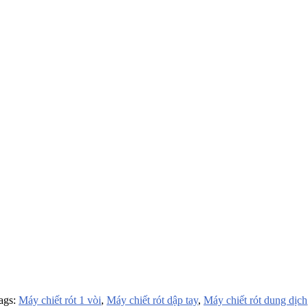
ags:
Máy chiết rót 1 vòi
,
Máy chiết rót dập tay
,
Máy chiết rót dung dịch