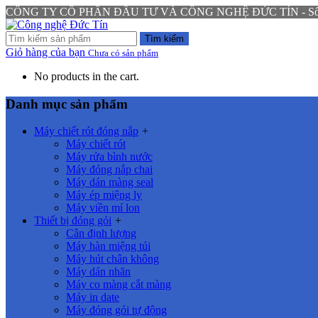
CÔNG TY CỔ PHẦN ĐẦU TƯ VÀ CÔNG NGHỆ ĐỨC TÍN - Số 94 N
Tìm kiếm
Giỏ hàng của bạn
Chưa có sản phẩm
No products in the cart.
Danh mục sản phẩm
Máy chiết rót đóng nắp
+
Máy chiết rót
Máy rửa bình nước
Máy đóng nắp chai
Máy dán màng seal
Máy ép miệng ly
Máy viền mí lon
Thiết bị đóng gói
+
Cân định lượng
Máy hàn miệng túi
Máy hút chân không
Máy dán nhãn
Máy co màng cắt màng
Máy in date
Máy đóng gói tự động