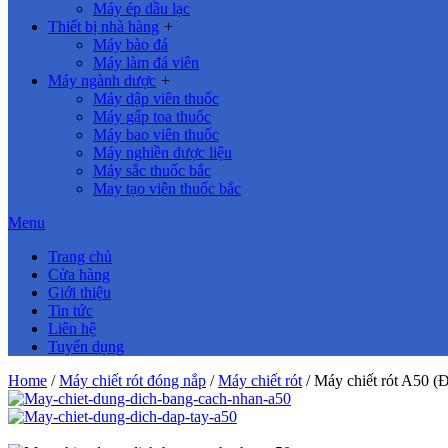
Máy ép dầu lạc
Thiết bị nhà hàng
+
Máy bào đá
Máy làm đá viên
Máy ngành dược
+
Máy dập viên thuốc
Máy gấp toa thuốc
Máy bao viên thuốc
Máy nghiền dược liệu
Máy sắc thuốc bắc
May tạo viên thuốc bắc
Menu
Trang chủ
Cửa hàng
Giới thiệu
Tin tức
Liên hệ
Tuyển dụng
Home
/
Máy chiết rót đóng nắp
/
Máy chiết rót
/ Máy chiết rót A50 