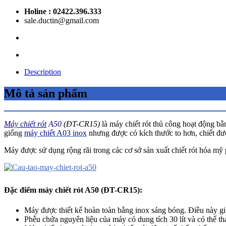
Holine : 02422.396.333
sale.ductin@gmail.com
Description
Mô tả sản phẩm
Máy chiết rót
A50
(ĐT-CR15)
là máy chiết rót thủ công hoạt động bằ
giống
máy chiết A03 inox
nhưng được có kích thước to hơn, chiết đư
Máy được sử dụng rộng rãi trong các cơ sở sản xuất chiết rót hóa m
Đặc điểm máy chiết rót A50 (ĐT-CR15):
Máy được thiết kế hoàn toàn bằng inox sáng bóng. Điều này gi
Phễu chứa nguyên liệu của máy có dung tích 30 lít và có thể t