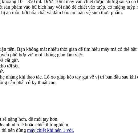
ong khoảng 10 – 350 ml. Dưới 10ml máy vẫn chiết được nhưng sai số có 
ết sản phẩm vào hũ bịch hay vòi nhỏ để chiết vào tuýp, có miệng tuýp 
 bị ăn mòn bởi hóa chất và đảm bảo an toàn vệ sinh thực phẩm.
ận tiện. Bạn không mất nhiều thời gian để tìm hiểu máy mà có thể bắt
chuyển phù hợp với mọi không gian làm việc.
à cất giữ.
ho tới sệt.
ử.
ẹ nhàng khi thao tác. Lò xo giúp kéo tay gạt về vị trí ban đầu sau khi 
ông cần phải có kỹ thuật cao.
ạt sẽ nặng hơn, dễ mỏi tay hơn.
doanh nhỏ lẻ hoặc chiết thử nghiệm.
 thì nên dùng
máy chiết khí nén 1 vòi.