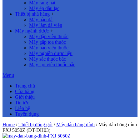
Máy rang hạt
Máy ép dầu lạc
Thiết bị nhà hàng
+
Máy bào đá
Máy làm đá viên
Máy ngành dược
+
Máy dập viên thuốc
Máy gấp toa thuốc
Máy bao viên thuốc
Máy nghiền dược liệu
Máy sắc thuốc bắc
May tạo viên thuốc bắc
Menu
Trang chủ
Cửa hàng
Giới thiệu
Tin tức
Liên hệ
Tuyển dụng
Home
/
Thiết bị đóng gói
/
Máy dán băng dính
/ Máy dán băng dính
FXJ 5050Z (ĐT-DH03)