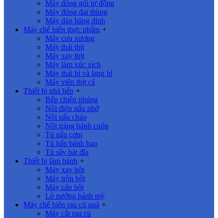
Máy đóng gói tự động
Máy đóng đai thùng
Máy dán băng dính
Máy chế biến thực phẩm
+
Máy cưa xương
Máy thái thịt
Máy xay thịt
Máy làm xúc xích
Máy thái bì và lạng bì
Máy viên thịt cá
Thiết bị nhà bếp
+
Bếp chiên nhúng
Nồi điện nấu phở
Nồi nấu cháo
Nồi tráng bánh cuốn
Tủ nấu cơm
Tủ hấp bánh bao
Tủ sấy bát đĩa
Thiết bị làm bánh
+
Máy xay bột
Máy trộn bột
Máy cán bột
Lò nướng bánh mỳ
Máy chế biến rau củ quả
+
Máy cắt rau củ