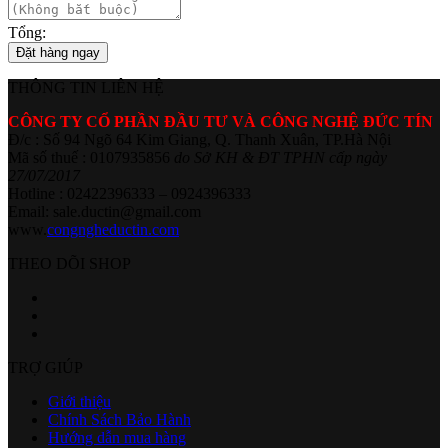
Tổng:
Đặt hàng ngay
THÔNG TIN LIÊN HỆ
CÔNG TY CỔ PHẦN ĐẦU TƯ VÀ CÔNG NGHỆ ĐỨC TÍN
Đ/c : Số 94 Ngõ 64 Kim Giang, Q. Thanh Xuân, TP.Hà Nội
Mã số thuế : 0107935856
do Sở KH & ĐT TPHN cấp ngày
27/07/2017
Hotline : 02422396333 – 0924396333
Email: sale.ductin@gmail.com
www.
congngheductin.com
THEO DÕI SHOP
TRỢ GIÚP
Giới thiệu
Chính Sách Bảo Hành
Hướng dẫn mua hàng