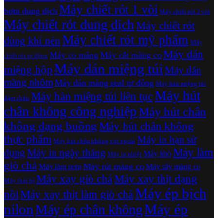
Máy chiết rót 1 vòi
bơm dung dịch
Máy chiết rót 2 vòi
Máy chiết rót dung dịch
Máy chiết rót
Máy chiết rót mỹ phẩm
dùng khí nén
Máy
Máy dán
Máy co màng
Máy cắt màng co
chiết rót tự động
Máy dán miệng túi
miệng hộp
Máy dán
màng nhôm
Máy dán màng seal tự động
Máy hàn miệng túi
Máy hút
Máy hàn miệng túi liên tục
dậm chân
chân không công nghiệp
Máy hút chân
không dạng buồng
Máy hút chân không
thực phẩm
Máy in hạn sử
Máy hút chân không vòi ngoài
Máy làm
dụng
Máy in ngày tháng
Máy khò
Máy in nhiệt
giò chả
Máy rút màng co
Máy làm nem
Máy sấy màng co
Máy xay giò chả
Máy xay thịt dạng
Máy thái bì
Máy ép bịch
nồi
Máy xay thịt làm giò chả
nilon
Máy ép
Máy ép chân không