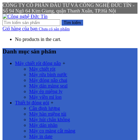
CÔNG TY CỔ PHẦN ĐẦU TƯ VÀ CÔNG NGHỆ ĐỨC TÍN -
Số 94 Ngõ 64 Kim Giang, quận Thanh Xuân, TP.Hà Nội
Tìm kiếm
Giỏ hàng của bạn
Chưa có sản phẩm
No products in the cart.
Danh mục sản phẩm
Máy chiết rót đóng nắp
+
Máy chiết rót
Máy rửa bình nước
Máy đóng nắp chai
Máy dán màng seal
Máy ép miệng ly
Máy viền mí lon
Thiết bị đóng gói
+
Cân định lượng
Máy hàn miệng túi
Máy hút chân không
Máy dán nhãn
Máy co màng cắt màng
Máy in date