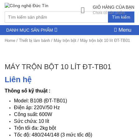
GIỎ HÀNG CỦA BẠN
Chưa có sản phẩm
Tìm kiếm
Menu
DANH MỤC SẢN PHẨM
Home
/
Thiết bị làm bánh
/
Máy trộn bột
/ Máy trộn bột 10 lít ĐT-TB01
MÁY TRỘN BỘT 10 LÍT ĐT-TB01
Liên hệ
Thông số kỹ thuật :
Model: B10B (ĐT-TB01)
Điện áp: 220V/50 Hz
Công suất: 600W
Sức chứa: 10 lít
Trộn tối đa: 2kg bột
Tốc độ: 480/244/148 (3 mức tốc độ)