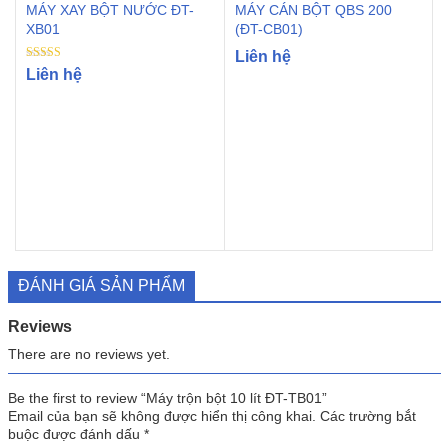
MÁY XAY BỘT NƯỚC ĐT-
MÁY CÁN BỘT QBS 200
XB01
(ĐT-CB01)
Liên hệ
Rated
Liên hệ
5.00
out of 5
ĐÁNH GIÁ SẢN PHẨM
Reviews
There are no reviews yet.
Be the first to review “Máy trộn bột 10 lít ĐT-TB01”
Email của bạn sẽ không được hiển thị công khai.
Các trường bắt
buộc được đánh dấu
*