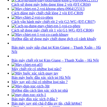
Cách sử dụng máy bơm dạng lỏng 2 vòi (ĐT-CR04)
Cách dùng máy chiết chất lỏng 2 vòi ĐT-CR09
Cách vận hành máy chiết rót 2 vòi G2-WG (ĐT-CR07)
Cách sử dụng máy chiết rót 1 vòi G1-WG (ĐT-CR06)
Hướng dẫn sử dụng máy chiết dung dịch có cánh khuấy
Bán máy xoáy nắp chai tại Kim Giang – Thanh Xuân – Hà
Nội
Bán máy chiết rót tại Kim Giang – Thanh Xuân – Hà Nội
Máy chiết rót có những loại nào?
Bán máy buộc đầu xúc xích tại Hà Nội
Máy xay giò chả có những loại nào ?
Hướng dẫn cách làm xúc xích tại nhà
Bán máy đùn xúc xích ở đâu ?
Bán máy xay giò chả ở đâu uy tín, chất lượng?