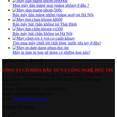
Mua máy dán màng seal (màng nhôm) ở đâu ?
Bán máy dán màng nhôm (màng seal) tại Hà Nội
Bán máy hút chân không tại Thái Bình
Bán máy hút chân không tại Hà Nội
Tìm mua máy chiết rót chất lỏng, nước rửa tay ở đâu?
Máy in date in hạn sử dụng có những loại nào?
THÔNG TIN LIÊN HỆ
CÔNG TY CỔ PHẦN ĐẦU TƯ VÀ CÔNG NGHỆ ĐỨC TÍN
Đ/c : Số 94 Ngõ 64 Kim Giang, Q. Thanh Xuân, TP.Hà Nội
Mã số thuế : 0107935856
do Sở KH & ĐT TPHN cấp ngày
27/07/2017
Hotline : 02422396333 – 0924396333
Email: sale.ductin@gmail.com
www.
congngheductin.com
THEO DÕI SHOP