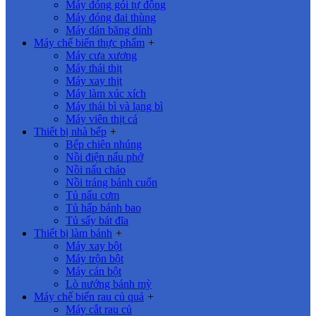
Máy đóng gói tự động
Máy đóng đai thùng
Máy dán băng dính
Máy chế biến thực phẩm
+
Máy cưa xương
Máy thái thịt
Máy xay thịt
Máy làm xúc xích
Máy thái bì và lạng bì
Máy viên thịt cá
Thiết bị nhà bếp
+
Bếp chiên nhúng
Nồi điện nấu phở
Nồi nấu cháo
Nồi tráng bánh cuốn
Tủ nấu cơm
Tủ hấp bánh bao
Tủ sấy bát đĩa
Thiết bị làm bánh
+
Máy xay bột
Máy trộn bột
Máy cán bột
Lò nướng bánh mỳ
Máy chế biến rau củ quả
+
Máy cắt rau củ