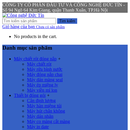
CÔNG TY CỔ PHẦN ĐẦU TƯ VÀ CÔNG NGHỆ ĐỨC TÍN -
Số 94 Ngõ 64 Kim Giang, quận Thanh Xuân, TP.Hà Nội
Tìm kiếm
Giỏ hàng của bạn
Chưa có sản phẩm
No products in the cart.
Danh mục sản phẩm
Máy chiết rót đóng nắp
+
Máy chiết rót
Máy rửa bình nước
Máy đóng nắp chai
Máy dán màng seal
Máy ép miệng ly
Máy viền mí lon
Thiết bị đóng gói
+
Cân định lượng
Máy hàn miệng túi
Máy hút chân không
Máy dán nhãn
Máy co màng cắt màng
Máy in date