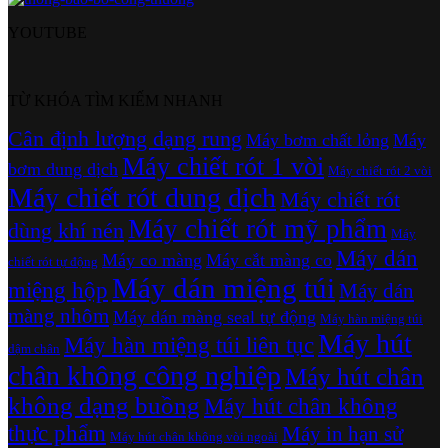
YOUTUBE
TỪ KHÓA TÌM KIẾM NHANH
Cân định lượng dạng rung
Máy bơm chất lỏng
Máy
Máy chiết rót 1 vòi
bơm dung dịch
Máy chiết rót 2 vòi
Máy chiết rót dung dịch
Máy chiết rót
Máy chiết rót mỹ phẩm
dùng khí nén
Máy
Máy dán
Máy co màng
Máy cắt màng co
chiết rót tự động
Máy dán miệng túi
miệng hộp
Máy dán
màng nhôm
Máy dán màng seal tự động
Máy hàn miệng túi
Máy hút
Máy hàn miệng túi liên tục
dậm chân
chân không công nghiệp
Máy hút chân
không dạng buồng
Máy hút chân không
thực phẩm
Máy in hạn sử
Máy hút chân không vòi ngoài