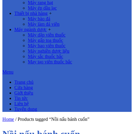
Máy rang hạt
Máy ép dầu lạc
Thiết bị nhà hàng
+
Máy bào đá
Máy làm đá viên
Máy ngành dược
+
Máy dập viên thuốc
Máy gấp toa thuốc
Máy bao viên thuốc
Máy nghiền dược liệu
Máy sắc thuốc bắc
May tạo viên thuốc bắc
Menu
Trang chủ
Cửa hàng
Giới thiệu
Tin tức
Liên hệ
Tuyển dụng
Home
/ Products tagged “Nồi nấu bánh cuốn”
Nồi nấu bánh cuốn