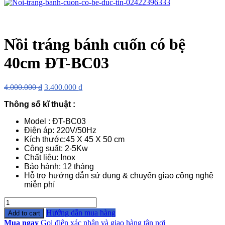
Nồi tráng bánh cuốn có bệ
40cm ĐT-BC03
4.000.000
₫
3.400.000
₫
Thông số kĩ thuật :
Model : ĐT-BC03
Điện áp: 220V/50Hz
Kích thước:45 X 45 X 50 cm
Công suất: 2-5Kw
Chất liệu: Inox
Bảo hành: 12 tháng
Hỗ trợ hướng dẫn sử dụng & chuyển giao
c
ông nghệ
miễn phí
Quantity
Hướng dẫn mua hàng
Add to cart
Mua ngay
Gọi điện xác nhận và giao hàng tận nơi