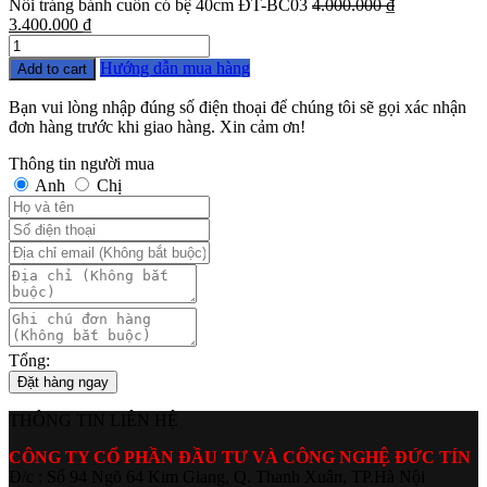
Nồi tráng bánh cuốn có bệ 40cm ĐT-BC03
4.000.000
₫
3.400.000
₫
Quantity
Hướng dẫn mua hàng
Add to cart
Bạn vui lòng nhập đúng số điện thoại để chúng tôi sẽ gọi xác nhận
đơn hàng trước khi giao hàng. Xin cảm ơn!
Thông tin người mua
Anh
Chị
Tổng:
Đặt hàng ngay
THÔNG TIN LIÊN HỆ
CÔNG TY CỔ PHẦN ĐẦU TƯ VÀ CÔNG NGHỆ ĐỨC TÍN
Đ/c : Số 94 Ngõ 64 Kim Giang, Q. Thanh Xuân, TP.Hà Nội