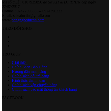
Mã số thuế : 0107935856
do Sở KH & ĐT TPHN cấp ngày
27/07/2017
Hotline : 02422396333 – 0924396333
Email: sale.ductin@gmail.com
www.
congngheductin.com
THEO DÕI SHOP
TRỢ GIÚP
Giới thiệu
Chính Sách Bảo Hành
Hướng dẫn mua hàng
Chính sách đổi trả hàng
Hình thức thanh toán
Chính sách vận chuyển hàng
Chính sách bảo mật thông tin khách hàng
FACEBOOK