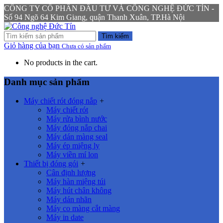
CÔNG TY CỔ PHẦN ĐẦU TƯ VÀ CÔNG NGHỆ ĐỨC TÍN -
Số 94 Ngõ 64 Kim Giang, quận Thanh Xuân, TP.Hà Nội
Tìm kiếm
Giỏ hàng của bạn
Chưa có sản phẩm
No products in the cart.
Danh mục sản phẩm
Máy chiết rót đóng nắp
+
Máy chiết rót
Máy rửa bình nước
Máy đóng nắp chai
Máy dán màng seal
Máy ép miệng ly
Máy viền mí lon
Thiết bị đóng gói
+
Cân định lượng
Máy hàn miệng túi
Máy hút chân không
Máy dán nhãn
Máy co màng cắt màng
Máy in date