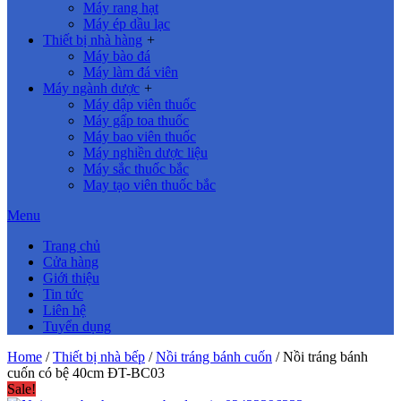
Máy rang hạt
Máy ép dầu lạc
Thiết bị nhà hàng
+
Máy bào đá
Máy làm đá viên
Máy ngành dược
+
Máy dập viên thuốc
Máy gấp toa thuốc
Máy bao viên thuốc
Máy nghiền dược liệu
Máy sắc thuốc bắc
May tạo viên thuốc bắc
Menu
Trang chủ
Cửa hàng
Giới thiệu
Tin tức
Liên hệ
Tuyển dụng
Home
/
Thiết bị nhà bếp
/
Nồi tráng bánh cuốn
/ Nồi tráng bánh
cuốn có bệ 40cm ĐT-BC03
Sale!