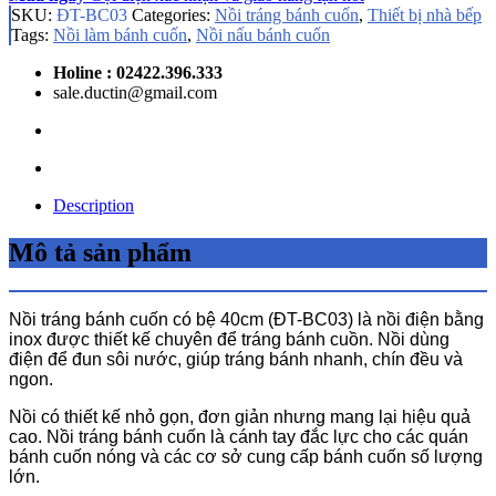
SKU:
ĐT-BC03
Categories:
Nồi tráng bánh cuốn
,
Thiết bị nhà bếp
Tags:
Nồi làm bánh cuốn
,
Nồi nấu bánh cuốn
Holine : 02422.396.333
sale.ductin@gmail.com
Description
Mô tả sản phẩm
Nồi tráng bánh cuốn có bệ 40cm (ĐT-BC03) là nồi điện bằng
inox được thiết kế chuyên để tráng bánh cuồn. Nồi dùng
điện để đun sôi nước, giúp tráng bánh nhanh, chín đều và
ngon.
Nồi có thiết kế nhỏ gọn, đơn giản nhưng mang lại hiệu quả
cao. Nồi tráng bánh cuốn là cánh tay đắc lực cho các quán
bánh cuốn nóng và các cơ sở cung cấp bánh cuốn số lượng
lớn.