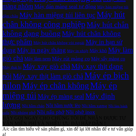
màng nhôm
Máy dán màng seal tự động
Máy hàn miệng túi
Máy hút
Máy hàn miệng túi liên tục
dậm chân
chân không công nghiệp
Máy hút chân
không dạng buồng
Máy hút chân không
thực phẩm
Máy in hạn sử
Máy hút chân không vòi ngoài
Máy làm
dụng
Máy in ngày tháng
Máy khò
Máy in nhiệt
giò chả
Máy rút màng co
Máy làm nem
Máy sấy màng co
Máy xay giò chả
Máy xay thịt dạng
Máy thái bì
Máy ép bịch
nồi
Máy xay thịt làm giò chả
nilon
Máy ép
Máy ép chân không
miệng túi
Máy định
Máy ép màng seal
lượng
Nồi hầm nước lèo
Nồi hầm cháo
Nồi hầm xương
Nồi làm bánh
Nồi nấu phở
Nồi phở inox
Nồi nhúng phở
cuốn
HÃY GỌI NGAY CHO CHÚNG TÔI ĐỂ NHẬN ĐƯỢC TƯ
VẤN MIỄN PHÍ VÀ NHIỀU ƯU ĐÃI HẤP DẪN !
A/c cần tìm hiểu về sản phẩm gì, xin để lại lời nhắn để e tư vấn giúp
ạ!