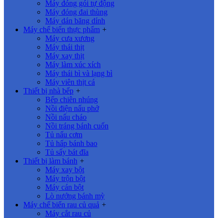
Máy đóng gói tự động
Máy đóng đai thùng
Máy dán băng dính
Máy chế biến thực phẩm
+
Máy cưa xương
Máy thái thịt
Máy xay thịt
Máy làm xúc xích
Máy thái bì và lạng bì
Máy viên thịt cá
Thiết bị nhà bếp
+
Bếp chiên nhúng
Nồi điện nấu phở
Nồi nấu cháo
Nồi tráng bánh cuốn
Tủ nấu cơm
Tủ hấp bánh bao
Tủ sấy bát đĩa
Thiết bị làm bánh
+
Máy xay bột
Máy trộn bột
Máy cán bột
Lò nướng bánh mỳ
Máy chế biến rau củ quả
+
Máy cắt rau củ