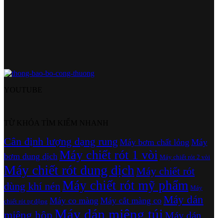
YOUTUBE
TỪ KHÓA TÌM KIẾM NHANH
Cân định lượng dạng rung
Máy bơm chất lỏng
Máy
Máy chiết rót 1 vòi
bơm dung dịch
Máy chiết rót 2 vòi
Máy chiết rót dung dịch
Máy chiết rót
Máy chiết rót mỹ phẩm
dùng khí nén
Máy
Máy dán
Máy co màng
Máy cắt màng co
chiết rót tự động
Máy dán miệng túi
miệng hộp
Máy dán