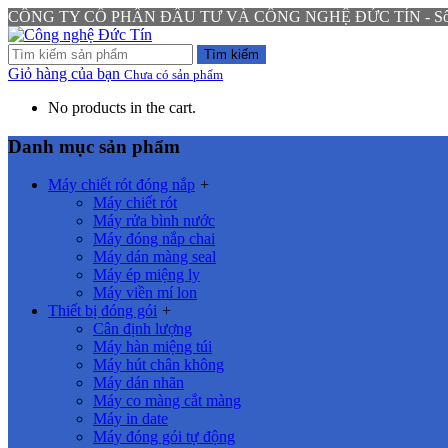
CÔNG TY CỔ PHẦN ĐẦU TƯ VÀ CÔNG NGHỆ ĐỨC TÍN - Số 94 N
Tìm kiếm
Giỏ hàng của bạn
Chưa có sản phẩm
No products in the cart.
Danh mục sản phẩm
Máy chiết rót đóng nắp
+
Máy chiết rót
Máy rửa bình nước
Máy đóng nắp chai
Máy dán màng seal
Máy ép miệng ly
Máy viền mí lon
Thiết bị đóng gói
+
Cân định lượng
Máy hàn miệng túi
Máy hút chân không
Máy dán nhãn
Máy co màng cắt màng
Máy in date
Máy đóng gói tự động