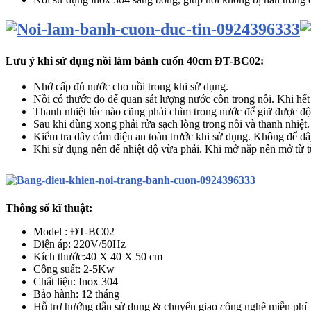
Lưu ý khi sử dụng nồi làm bánh cuốn 40cm ĐT-BC02:
Nhớ cấp đủ nước cho nồi trong khi sử dụng.
Nồi có thước đo để quan sát lượng nước cồn trong nồi. Khi hế
Thanh nhiệt lúc nào cũng phải chìm trong nước để giữ được độ
Sau khi dùng xong phải rửa sạch lòng trong nồi và thanh nhiệt
Kiểm tra dây cắm điện an toàn trước khi sử dụng. Không để dâ
Khi sử dụng nên để nhiệt độ vừa phải. Khi mở nắp nên mở từ từ,
Thông số kĩ thuật:
Model : ĐT-BC02
Điện áp: 220V/50Hz
Kích thước:40 X 40 X 50 cm
Công suất: 2-5Kw
Chất liệu: Inox 304
Bảo hành: 12 tháng
Hỗ trợ hướng dẫn sử dụng & chuyển giao
c
ông nghệ miễn phí