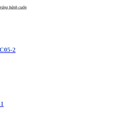
ráng bánh cuốn
TC05-2
-1