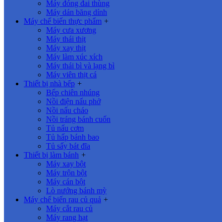
Máy đóng đai thùng
Máy dán băng dính
Máy chế biến thực phẩm
+
Máy cưa xương
Máy thái thịt
Máy xay thịt
Máy làm xúc xích
Máy thái bì và lạng bì
Máy viên thịt cá
Thiết bị nhà bếp
+
Bếp chiên nhúng
Nồi điện nấu phở
Nồi nấu cháo
Nồi tráng bánh cuốn
Tủ nấu cơm
Tủ hấp bánh bao
Tủ sấy bát đĩa
Thiết bị làm bánh
+
Máy xay bột
Máy trộn bột
Máy cán bột
Lò nướng bánh mỳ
Máy chế biến rau củ quả
+
Máy cắt rau củ
Máy rang hạt