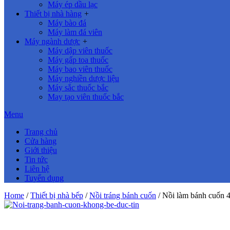
Máy ép dầu lạc
Thiết bị nhà hàng
+
Máy bào đá
Máy làm đá viên
Máy ngành dược
+
Máy dập viên thuốc
Máy gấp toa thuốc
Máy bao viên thuốc
Máy nghiền dược liệu
Máy sắc thuốc bắc
May tạo viên thuốc bắc
Menu
Trang chủ
Cửa hàng
Giới thiệu
Tin tức
Liên hệ
Tuyển dụng
Home
/
Thiết bị nhà bếp
/
Nồi tráng bánh cuốn
/ Nồi làm bánh cuốn