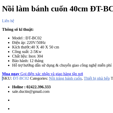
Nồi làm bánh cuốn 40cm ĐT-B
Liên hệ
Thông số kĩ thuật:
Model : ĐT-BC02
Điện áp: 220V/50Hz
Kích thước:40 X 40 X 50 cm
Công suất: 2-5Kw
Chất liệu: Inox 304
Bảo hành: 12 tháng
Hỗ trợ hướng dẫn sử dụng & chuyển giao
c
ông nghệ miễn phí
Mua ngay
Gọi điện xác nhận và giao hàng tận nơi
SKU:
ĐT-BC02
Categories:
Nồi tráng bánh cuốn
,
Thiết bị nhà bếp
T
Holine : 02422.396.333
sale.ductin@gmail.com