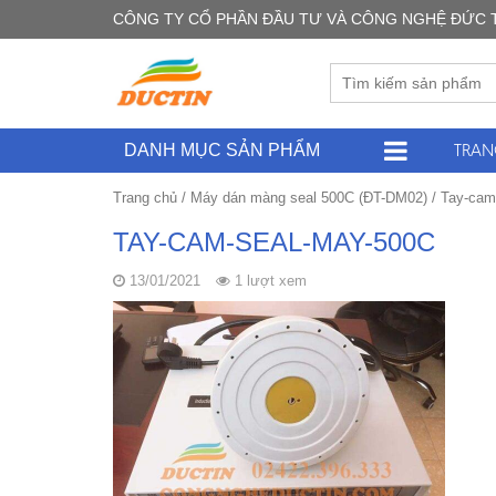
CÔNG TY CỔ PHẦN ĐẦU TƯ VÀ CÔNG NGHỆ ĐỨC TÍN -
TRAN
DANH MỤC SẢN PHẨM
Trang chủ
/
Máy dán màng seal 500C (ĐT-DM02)
/
Tay-cam
TAY-CAM-SEAL-MAY-500C
13/01/2021
1 lượt xem