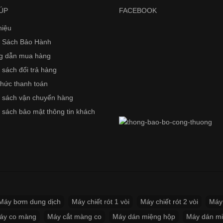
ÚP
FACEBOOK
hiệu
 Sách Bảo Hành
g dẫn mua hàng
 sách đổi trả hàng
thức thanh toán
 sách vận chuyển hàng
 sách bảo mật thông tin khách
Máy bơm dung dịch
Máy chiết rót 1 vòi
Máy chiết rót 2 vòi
Máy 
áy co màng
Máy cắt màng co
Máy dán miệng hộp
Máy dán mi