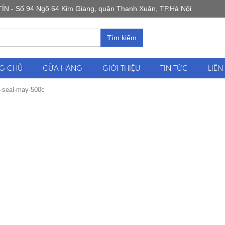
 Số 94 Ngõ 64 Kim Giang, quận Thanh Xuân, TP.Hà Nội
Tìm kiếm
G CHỦ
CỬA HÀNG
GIỚI THIỆU
TIN TỨC
LIÊN
-seal-may-500c