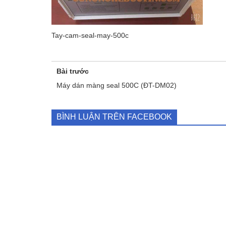
Tay-cam-seal-may-500c
Bài trước
Máy dán màng seal 500C (ĐT-DM02)
BÌNH LUẬN TRÊN FACEBOOK