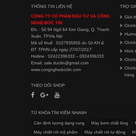
THÔNG TIN LIÊN HỆ
TRỢ GI
CÔNG TY CỔ PHẦN ĐẦU TƯ VÀ CÔNG
Giới t
NGHỆ ĐỨC TÍN
Chính
Đ/c : Số 94 Ngõ 64 Kim Giang, Q. Thanh
Hướn
Xuân, TP.Hà Nội
Chính
Mã số thuế : 0107935856
do Sở KH &
ĐT TPHN cấp ngày 27/07/2017
Hình 
Hotline : 02422396333 – 0924396333
Chính
Email: sale.ductin@gmail.com
Chính
www.
congngheductin.com
hàng
THEO DÕI SHOP
TỪ KHÓA TÌM KIẾM NHANH
Cân định lượng dạng rung
Máy bơm chất lỏng
Máy chiết rót mỹ phẩm
Máy chiết rót tự động
M