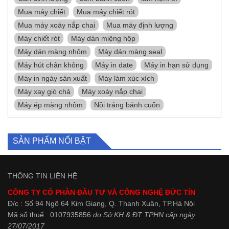
Mua máy chiết
Mua máy chiết rót
Mua máy xoáy nắp chai
Mua máy định lượng
Máy chiết rót
Máy dán miệng hộp
Máy dán màng nhôm
Máy dán màng seal
Máy hút chân không
Máy in date
Máy in hạn sử dụng
Máy in ngày sản xuất
Máy làm xúc xích
Máy xay giò chả
Máy xoáy nắp chai
Máy ép màng nhôm
Nồi tráng bánh cuốn
SẢN PHẨM NỔI BẬT
THÔNG TIN LIÊN HỆ
CÔNG TY CỔ PHẦN ĐẦU TƯ VÀ CÔNG NGHỆ ĐỨC TÍN
Đ/c : Số 94 Ngõ 64 Kim Giang, Q. Thanh Xuân, TP.Hà Nội
Mã số thuế : 0107935856
do Sở KH & ĐT TPHN cấp ngày
27/07/2017