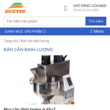
GIỎ HÀNG CỦA BẠN
Chưa có sản phẩm
Tìm kiếm
Menu
DANH MỤC SẢN PHẨM
Trang chủ
/
Bán cân định lượng
BÁN CÂN ĐỊNH LƯỢNG
Mua cân định lượng ở đâu?