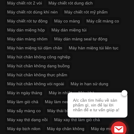
Máy chiết rót 2 vòi
Máy chiết rót dung dịch
Máy chiết rót dùng khí nén
Máy chiết rót mỹ phẩm
Máy chiết rót tự động
Máy co màng
Máy cắt màng co
Máy dán miệng hộp
Máy dán miệng túi
Máy dán màng nhôm
Máy dán màng seal tự động
Máy hàn miệng túi dậm chân
Máy hàn miệng túi liên tục
Máy hút chân không công nghiệp
Máy hút chân không dạng buồng
Máy hút chân không thực phẩm
Máy hút chân không vòi ngoài
Máy in hạn sử dụng
Máy in ngày tháng
Máy in nhiệt
Máy khò
A/c cần tìm hiểu về sản
Máy làm giò chả
Máy làm nem
Máy rút màng co
phẩm gì, xin để lại lời
nhắn để e tư vấn giúp ạ!
Máy sấy màng co
Máy thái bì
Máy xay giò chả
Máy xay thịt dạng nồi
Máy xay thịt làm giò chả
Máy ép bịch nilon
Máy ép chân không
Máy ép miệng túi