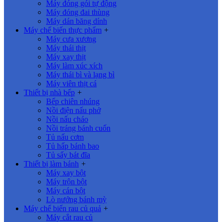
Máy đóng gói tự động
Máy đóng đai thùng
Máy dán băng dính
Máy chế biến thực phẩm
+
Máy cưa xương
Máy thái thịt
Máy xay thịt
Máy làm xúc xích
Máy thái bì và lạng bì
Máy viên thịt cá
Thiết bị nhà bếp
+
Bếp chiên nhúng
Nồi điện nấu phở
Nồi nấu cháo
Nồi tráng bánh cuốn
Tủ nấu cơm
Tủ hấp bánh bao
Tủ sấy bát đĩa
Thiết bị làm bánh
+
Máy xay bột
Máy trộn bột
Máy cán bột
Lò nướng bánh mỳ
Máy chế biến rau củ quả
+
Máy cắt rau củ