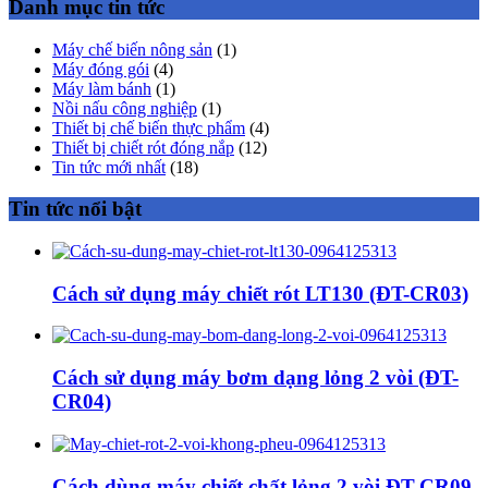
Danh mục tin tức
Máy chế biến nông sản
(1)
Máy đóng gói
(4)
Máy làm bánh
(1)
Nồi nấu công nghiệp
(1)
Thiết bị chế biến thực phẩm
(4)
Thiết bị chiết rót đóng nắp
(12)
Tin tức mới nhất
(18)
Tin tức nổi bật
Cách sử dụng máy chiết rót LT130 (ĐT-CR03)
Cách sử dụng máy bơm dạng lỏng 2 vòi (ĐT-
CR04)
Cách dùng máy chiết chất lỏng 2 vòi ĐT-CR09