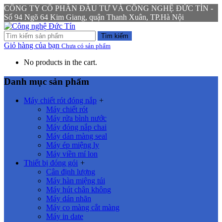
CÔNG TY CỔ PHẦN ĐẦU TƯ VÀ CÔNG NGHỆ ĐỨC TÍN -
Số 94 Ngõ 64 Kim Giang, quận Thanh Xuân, TP.Hà Nội
Tìm kiếm
Giỏ hàng của bạn
Chưa có sản phẩm
No products in the cart.
Danh mục sản phẩm
Máy chiết rót đóng nắp
+
Máy chiết rót
Máy rửa bình nước
Máy đóng nắp chai
Máy dán màng seal
Máy ép miệng ly
Máy viền mí lon
Thiết bị đóng gói
+
Cân định lượng
Máy hàn miệng túi
Máy hút chân không
Máy dán nhãn
Máy co màng cắt màng
Máy in date