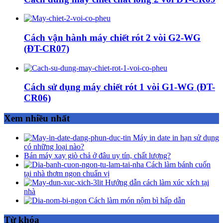
Cách vận hành máy chiết rót 2 vòi G2-WG
(ĐT-CR07)
Cách sử dụng máy chiết rót 1 vòi G1-WG (ĐT-
CR06)
Xem nhiều nhất
Máy in date in hạn sử dụng
có những loại nào?
Bán máy xay giò chả ở đâu uy tín, chất lượng?
Cách làm bánh cuốn
tại nhà thơm ngon chuẩn vị
Hướng dẫn cách làm xúc xích tại
nhà
Cách làm món nộm bì hấp dẫn
Từ khóa