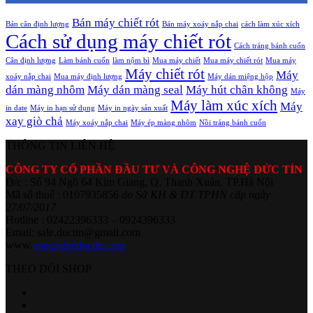
Bán máy chiết rót
Bán cân định lượng
Bán máy xoáy nắp chai
cách làm xúc xích
Cách sử dụng máy chiết rót
Cách tráng bánh cuốn
Cân định lượng
Làm bánh cuốn
làm nộm bì
Mua máy chiết
Mua máy chiết rót
Mua máy
Máy chiết rót
Máy
xoáy nắp chai
Mua máy định lượng
Máy dán miệng hộp
dán màng nhôm
Máy dán màng seal
Máy hút chân không
Máy
Máy làm xúc xích
Máy
in date
Máy in hạn sử dụng
Máy in ngày sản xuất
xay giò chả
Máy xoáy nắp chai
Máy ép màng nhôm
Nồi tráng bánh cuốn
THÔNG TIN LIÊN HỆ
CÔNG TY CỔ PHẦN ĐẦU TƯ VÀ CÔNG NGHỆ ĐỨC TÍN
Đ/c : Số 94 Ngõ 64 Kim Giang, Q. Thanh Xuân, TP.Hà Nội
Mã số thuế : 0107935856
do Sở KH & ĐT TPHN cấp ngày
27/07/2017
Hotline : 02422396333 – 0924396333
Email: sale.ductin@gmail.com
www.
congngheductin.com
THEO DÕI SHOP