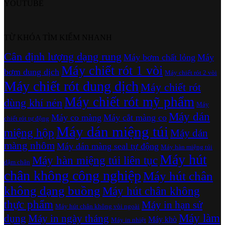
YOUTUBE
TỪ KHÓA TÌM KIẾM NHANH
Cân định lượng dạng rung
Máy bơm chất lỏng
Máy
Máy chiết rót 1 vòi
bơm dung dịch
Máy chiết rót 2 vòi
Máy chiết rót dung dịch
Máy chiết rót
Máy chiết rót mỹ phẩm
dùng khí nén
Máy
Máy dán
Máy co màng
Máy cắt màng co
chiết rót tự động
Máy dán miệng túi
miệng hộp
Máy dán
màng nhôm
Máy dán màng seal tự động
Máy hàn miệng túi
Máy hút
Máy hàn miệng túi liên tục
dậm chân
chân không công nghiệp
Máy hút chân
không dạng buồng
Máy hút chân không
thực phẩm
Máy in hạn sử
Máy hút chân không vòi ngoài
Máy làm
dụng
Máy in ngày tháng
Máy khò
Máy in nhiệt