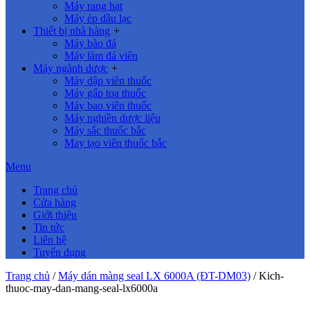
Máy rang hạt
Máy ép dầu lạc
Thiết bị nhà hàng
+
Máy bào đá
Máy làm đá viên
Máy ngành dược
+
Máy dập viên thuốc
Máy gấp toa thuốc
Máy bao viên thuốc
Máy nghiền dược liệu
Máy sắc thuốc bắc
May tạo viên thuốc bắc
Menu
Trang chủ
Cửa hàng
Giới thiệu
Tin tức
Liên hệ
Tuyển dụng
Trang chủ
/
Máy dán màng seal LX 6000A (ĐT-DM03)
/
Kich-
thuoc-may-dan-mang-seal-lx6000a