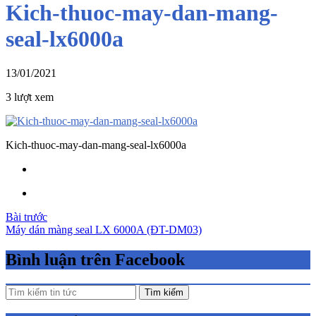
Kich-thuoc-may-dan-mang-
seal-lx6000a
13/01/2021
3 lượt xem
Kich-thuoc-may-dan-mang-seal-lx6000a
Điều
Bài trước
Máy dán màng seal LX 6000A (ĐT-DM03)
hướng
bài
Bình luận trên Facebook
viết
Tìm kiếm