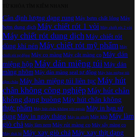
TỪ KHÓA TÌM KIẾM NHANH
Cân định lượng dạng rung
Máy bơm chất lỏng
Máy
Máy chiết rót 1 vòi
bơm dung dịch
Máy chiết rót 2 vòi
Máy chiết rót dung dịch
Máy chiết rót
Máy chiết rót mỹ phẩm
dùng khí nén
Máy
Máy dán
Máy co màng
Máy cắt màng co
chiết rót tự động
Máy dán miệng túi
miệng hộp
Máy dán
màng nhôm
Máy dán màng seal tự động
Máy hàn miệng túi
Máy hút
Máy hàn miệng túi liên tục
dậm chân
chân không công nghiệp
Máy hút chân
không dạng buồng
Máy hút chân không
thực phẩm
Máy in hạn sử
Máy hút chân không vòi ngoài
Máy làm
dụng
Máy in ngày tháng
Máy khò
Máy in nhiệt
giò chả
Máy rút màng co
Máy làm nem
Máy sấy màng co
Máy xay giò chả
Máy xay thịt dạng
Máy thái bì