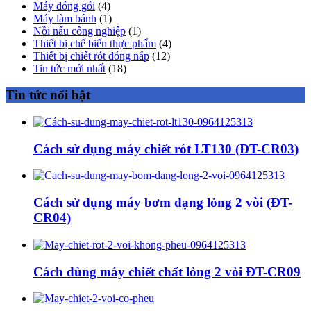
Máy đóng gói
(4)
Máy làm bánh
(1)
Nồi nấu công nghiệp
(1)
Thiết bị chế biến thực phẩm
(4)
Thiết bị chiết rót đóng nắp
(12)
Tin tức mới nhất
(18)
Tin tức nổi bật
Cách sử dụng máy chiết rót LT130 (ĐT-CR03)
Cách sử dụng máy bơm dạng lỏng 2 vòi (ĐT-
CR04)
Cách dùng máy chiết chất lỏng 2 vòi ĐT-CR09