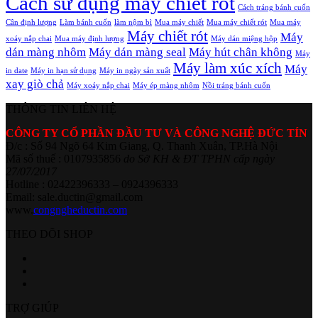
Cách sử dụng máy chiết rót
Cách tráng bánh cuốn
Cân định lượng
Làm bánh cuốn
làm nộm bì
Mua máy chiết
Mua máy chiết rót
Mua máy
Máy chiết rót
Máy
xoáy nắp chai
Mua máy định lượng
Máy dán miệng hộp
dán màng nhôm
Máy dán màng seal
Máy hút chân không
Máy
Máy làm xúc xích
Máy
in date
Máy in hạn sử dụng
Máy in ngày sản xuất
xay giò chả
Máy xoáy nắp chai
Máy ép màng nhôm
Nồi tráng bánh cuốn
THÔNG TIN LIÊN HỆ
CÔNG TY CỔ PHẦN ĐẦU TƯ VÀ CÔNG NGHỆ ĐỨC TÍN
Đ/c : Số 94 Ngõ 64 Kim Giang, Q. Thanh Xuân, TP.Hà Nội
Mã số thuế : 0107935856
do Sở KH & ĐT TPHN cấp ngày
27/07/2017
Hotline : 02422396333 – 0924396333
Email: sale.ductin@gmail.com
www.
congngheductin.com
THEO DÕI SHOP
TRỢ GIÚP