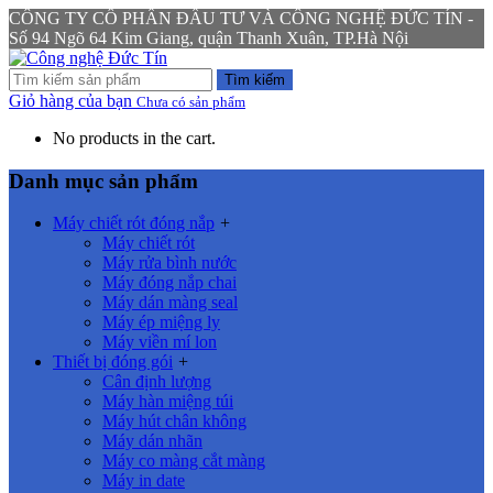
CÔNG TY CỔ PHẦN ĐẦU TƯ VÀ CÔNG NGHỆ ĐỨC TÍN -
Số 94 Ngõ 64 Kim Giang, quận Thanh Xuân, TP.Hà Nội
Tìm kiếm
Giỏ hàng của bạn
Chưa có sản phẩm
No products in the cart.
Danh mục sản phẩm
Máy chiết rót đóng nắp
+
Máy chiết rót
Máy rửa bình nước
Máy đóng nắp chai
Máy dán màng seal
Máy ép miệng ly
Máy viền mí lon
Thiết bị đóng gói
+
Cân định lượng
Máy hàn miệng túi
Máy hút chân không
Máy dán nhãn
Máy co màng cắt màng
Máy in date