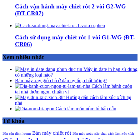
Cách vận hành máy chiết rót 2 vòi G2-WG
(ĐT-CR07)
Cách sử dụng máy chiết rót 1 vòi G1-WG (ĐT-
CR06)
Xem nhiều nhất
Máy in date in hạn sử dụng
có những loại nào?
Bán máy xay giò chả ở đâu uy tín, chất lượng?
Cách làm bánh cuốn
tại nhà thơm ngon chuẩn vị
Hướng dẫn cách làm xúc xích tại
nhà
Cách làm món nộm bì hấp dẫn
Từ khóa
Bán máy chiết rót
Bán cân định lượng
Bán máy xoáy nắp chai
cách làm xúc xích