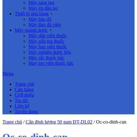
Máy rang hạt
Máy ép dầu lạc
Thiết bị nhà hàng
+
Máy bào đá
Máy làm đá viên
Máy ngành dược
+
Máy dập viên thuốc
Máy gấp toa thuốc
Máy bao viên thuốc
Máy nghiền dược liệu
Máy sắc thuốc bắc
May tạo viên thuốc bắc
Menu
Trang chủ
Cửa hàng
Giới thiệu
Tin tức
Liên hệ
Tuyển dụng
Trang chủ
/
Cân định lượng 50 gam ĐT-DL02
/
Oc-co-dinh-can
Oc-co-dinh-can