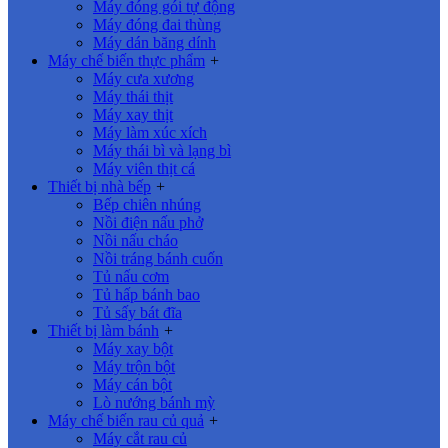
Máy đóng gói tự động
Máy đóng đai thùng
Máy dán băng dính
Máy chế biến thực phẩm
+
Máy cưa xương
Máy thái thịt
Máy xay thịt
Máy làm xúc xích
Máy thái bì và lạng bì
Máy viên thịt cá
Thiết bị nhà bếp
+
Bếp chiên nhúng
Nồi điện nấu phở
Nồi nấu cháo
Nồi tráng bánh cuốn
Tủ nấu cơm
Tủ hấp bánh bao
Tủ sấy bát đĩa
Thiết bị làm bánh
+
Máy xay bột
Máy trộn bột
Máy cán bột
Lò nướng bánh mỳ
Máy chế biến rau củ quả
+
Máy cắt rau củ