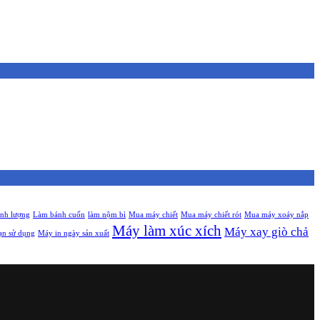
ịnh lượng
Làm bánh cuốn
làm nộm bì
Mua máy chiết
Mua máy chiết rót
Mua máy xoáy nắp
Máy làm xúc xích
Máy xay giò chả
ạn sử dụng
Máy in ngày sản xuất