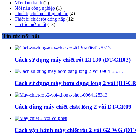
Máy làm bánh
(1)
Nồi nấu công nghiệp
(1)
Thiết bị chế biến thực phẩm
(4)
Thiết bị chiết rót đóng nắp
(12)
Tin tức mới nhất
(18)
Tin tức nổi bật
Cách sử dụng máy chiết rót LT130 (ĐT-CR03)
Cách sử dụng máy bơm dạng lỏng 2 vòi (ĐT-CR
Cách dùng máy chiết chất lỏng 2 vòi ĐT-CR09
Cách vận hành máy chiết rót 2 vòi G2-WG (ĐT