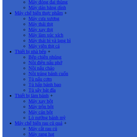
Máy đóng đai thùng
Máy dán băng dính
Máy chế biến thực phẩm
+
Máy cưa xương
Máy thái thịt
Máy xay thịt
Máy làm xúc xích
Máy thái bì và lạng bì
Máy viên thịt cá
Thiết bị nhà bếp
+
Bếp chiên nhúng
Nồi điện nấu phở
Nồi nấu cháo
Nồi tráng bánh cuốn
Tủ nấu cơm
Tủ hấp bánh bao
Tủ sấy bát đĩa
Thiết bị làm bánh
+
Máy xay bột
Máy trộn bột
Máy cán bột
Lò nướng bánh mỳ
Máy chế biến rau củ quả
+
Máy cắt rau củ
Máy rang hạt