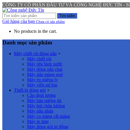
CÔNG TY CỔ PHẦN ĐẦU TƯ VÀ CÔNG NGHỆ ĐỨC TÍN - Số 94 N
Tìm kiếm
Giỏ hàng của bạn
Chưa có sản phẩm
No products in the cart.
Danh mục sản phẩm
Máy chiết rót đóng nắp
+
Máy chiết rót
Máy rửa bình nước
Máy đóng nắp chai
Máy dán màng seal
Máy ép miệng ly
Máy viền mí lon
Thiết bị đóng gói
+
Cân định lượng
Máy hàn miệng túi
Máy hút chân không
Máy dán nhãn
Máy co màng cắt màng
Máy in date
Máy đóng gói tự động