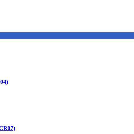
04)
-CR07)