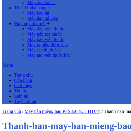
Máy ép dầu lạc
Thiết bị nhà hàng
+
Máy bào đá
Máy làm đá viên
Máy ngành dược
+
Máy dập viên thuốc
Máy gấp toa thuốc
Máy bao viên thuốc
Máy nghiền dược liệu
Máy sắc thuốc bắc
May tạo viên thuốc bắc
Menu
Trang chủ
Cửa hàng
Giới thiệu
Tin tức
Liên hệ
Tuyển dụng
Trang chủ
/
Máy hàn miệng bao PFS350 (ĐT-HT04)
/
Thanh-han-ma
Thanh-han-may-han-mieng-ba