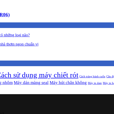
CR06)
có những loại nào?
nhà thơm ngon chuẩn vị
ách sử dụng máy chiết rót
Cách tráng bánh cuốn
Cân đ
g nhôm
Máy dán màng seal
Máy hút chân không
Máy in date
Máy in h