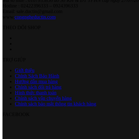
Mã số thuế : 0107935856
do Sở KH & ĐT TPHN cấp ngày 27/07/20
Hotline : 02422396333 – 0924396333
Email: sale.ductin@gmail.com
www.
congngheductin.com
THEO DÕI SHOP
TRỢ GIÚP
Giới thiệu
Chính Sách Bảo Hành
Hướng dẫn mua hàng
Chính sách đổi trả hàng
Hình thức thanh toán
Chính sách vận chuyển hàng
Chính sách bảo mật thông tin khách hàng
FACEBOOK