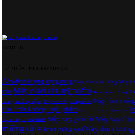
YOUTUBE
TỪ KHÓA TÌM KIẾM NHANH
Cân định lượng dạng rung
Máy bơm chất lỏng
Máy bơ
Máy chiết rót mỹ phẩm
nén
Má
Máy chiết rót tự động
Máy hàn miệng 
màng seal tự động
Máy hàn miệng túi dậm chân
hút chân không thực phẩm
M
Máy hút chân không vòi ngoài
Máy xay giò chả
Máy xay thịt 
sấy màng co
Máy thái bì
miệng túi
Máy định lượng
Máy ép màng seal