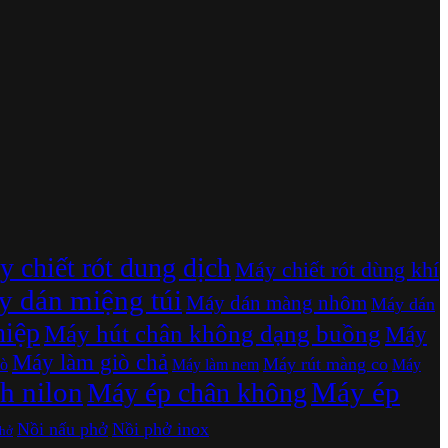
 chiết rót dung dịch
Máy chiết rót dùng khí
 dán miệng túi
Máy dán màng nhôm
Máy dán
hiệp
Máy hút chân không dạng buồng
Máy
Máy làm giò chả
Máy rút màng co
ò
Máy làm nem
Máy
h nilon
Máy ép
Máy ép chân không
Nồi nấu phở
Nồi phở inox
phở