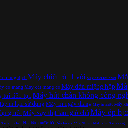
Máy
Máy chiết rót 1 vòi
m dung dịch
Máy chiết rót 2 vòi
Máy
Máy dán miệng hộp
y co màng
Máy cắt màng co
Máy hút chân không công ng
túi liên tục
áy in hạn sử dụng
Máy in ngày tháng
Máy kh
Máy in nhiệt
Máy ép bịc
dạng nồi
Máy xay thịt làm giò chả
Nồi hầm nước lèo
Nồi hầm cháo
Nồi hầm xương
Nồi nhúng 
Nồi làm bánh cuốn