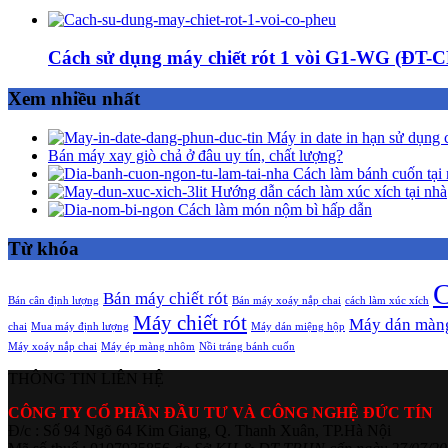
Cách sử dụng máy chiết rót 1 vòi G1-WG (ĐT-
Xem nhiều nhất
Máy in date in hạn sử dụng 
Bán máy xay giò chả ở đâu uy tín, chất lượng?
Cách làm bánh cuốn tại 
Hướng dẫn cách làm xúc xích tại nhà
Cách làm món nộm bì hấp dẫn
Từ khóa
C
Bán máy chiết rót
Bán cân định lượng
Bán máy xoáy nắp chai
cách làm xúc xích
Máy chiết rót
Máy dán màn
chai
Mua máy định lượng
Máy dán miệng hộp
Máy xoáy nắp chai
Máy ép màng nhôm
Nồi tráng bánh cuốn
THÔNG TIN LIÊN HỆ
CÔNG TY CỔ PHẦN ĐẦU TƯ VÀ CÔNG NGHỆ ĐỨC TÍN
Đ/c : Số 94 Ngõ 64 Kim Giang, Q. Thanh Xuân, TP.Hà Nội