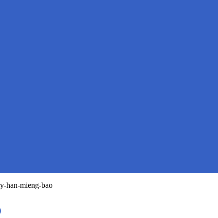
y-han-mieng-bao
o