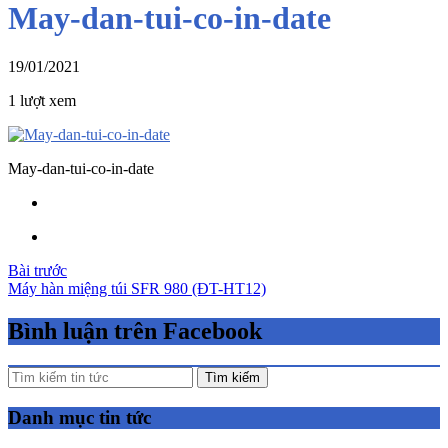
May-dan-tui-co-in-date
19/01/2021
1 lượt xem
May-dan-tui-co-in-date
Điều
Bài trước
Máy hàn miệng túi SFR 980 (ĐT-HT12)
hướng
bài
Bình luận trên Facebook
viết
Tìm kiếm
Danh mục tin tức