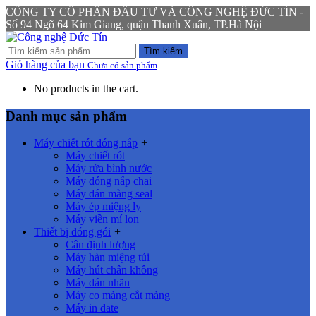
CÔNG TY CỔ PHẦN ĐẦU TƯ VÀ CÔNG NGHỆ ĐỨC TÍN -
Số 94 Ngõ 64 Kim Giang, quận Thanh Xuân, TP.Hà Nội
Tìm kiếm
Giỏ hàng của bạn
Chưa có sản phẩm
No products in the cart.
Danh mục sản phẩm
Máy chiết rót đóng nắp
+
Máy chiết rót
Máy rửa bình nước
Máy đóng nắp chai
Máy dán màng seal
Máy ép miệng ly
Máy viền mí lon
Thiết bị đóng gói
+
Cân định lượng
Máy hàn miệng túi
Máy hút chân không
Máy dán nhãn
Máy co màng cắt màng
Máy in date