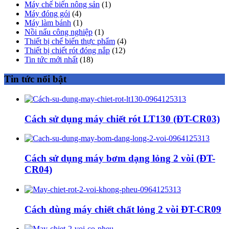
Máy chế biến nông sản
(1)
Máy đóng gói
(4)
Máy làm bánh
(1)
Nồi nấu công nghiệp
(1)
Thiết bị chế biến thực phẩm
(4)
Thiết bị chiết rót đóng nắp
(12)
Tin tức mới nhất
(18)
Tin tức nổi bật
Cách sử dụng máy chiết rót LT130 (ĐT-CR03)
Cách sử dụng máy bơm dạng lỏng 2 vòi (ĐT-
CR04)
Cách dùng máy chiết chất lỏng 2 vòi ĐT-CR09