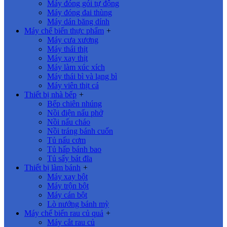
Máy đóng gói tự động
Máy đóng đai thùng
Máy dán băng dính
Máy chế biến thực phẩm
+
Máy cưa xương
Máy thái thịt
Máy xay thịt
Máy làm xúc xích
Máy thái bì và lạng bì
Máy viên thịt cá
Thiết bị nhà bếp
+
Bếp chiên nhúng
Nồi điện nấu phở
Nồi nấu cháo
Nồi tráng bánh cuốn
Tủ nấu cơm
Tủ hấp bánh bao
Tủ sấy bát đĩa
Thiết bị làm bánh
+
Máy xay bột
Máy trộn bột
Máy cán bột
Lò nướng bánh mỳ
Máy chế biến rau củ quả
+
Máy cắt rau củ