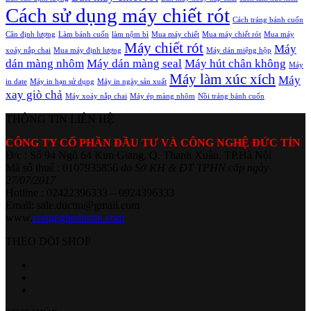
Cách sử dụng máy chiết rót
Cách tráng bánh cuốn
Cân định lượng
Làm bánh cuốn
làm nộm bì
Mua máy chiết
Mua máy chiết rót
Mua máy
Máy chiết rót
Máy
xoáy nắp chai
Mua máy định lượng
Máy dán miệng hộp
dán màng nhôm
Máy dán màng seal
Máy hút chân không
Máy
Máy làm xúc xích
Máy
in date
Máy in hạn sử dụng
Máy in ngày sản xuất
xay giò chả
Máy xoáy nắp chai
Máy ép màng nhôm
Nồi tráng bánh cuốn
THÔNG TIN LIÊN HỆ
CÔNG TY CỔ PHẦN ĐẦU TƯ VÀ CÔNG NGHỆ ĐỨC TÍN
Đ/c : Số 94 Ngõ 64 Kim Giang, Q. Thanh Xuân, TP.Hà Nội
Mã số thuế : 0107935856
do Sở KH & ĐT TPHN cấp ngày
27/07/2017
Hotline : 02422396333 – 0924396333
Email: sale.ductin@gmail.com
www.
congngheductin.com
THEO DÕI SHOP