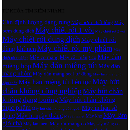
TỪ KHÓA TÌM KIẾM NHANH
Cân định lượng dạng rung
Máy bơm chất lỏng
Máy
Máy chiết rót 1 vòi
bơm dung dịch
Máy chiết rót 2 vòi
Máy chiết rót dung dịch
Máy chiết rót
Máy chiết rót mỹ phẩm
dùng khí nén
Máy
Máy dán
Máy co màng
Máy cắt màng co
chiết rót tự động
Máy dán miệng túi
miệng hộp
Máy dán
màng nhôm
Máy dán màng seal tự động
Máy hàn miệng túi
Máy hút
Máy hàn miệng túi liên tục
dậm chân
chân không công nghiệp
Máy hút chân
không dạng buồng
Máy hút chân không
thực phẩm
Máy in hạn sử
Máy hút chân không vòi ngoài
Máy làm
dụng
Máy in ngày tháng
Máy khò
Máy in nhiệt
giò chả
Máy rút màng co
Máy làm nem
Máy sấy màng co