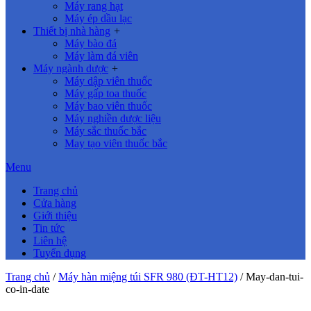
Máy rang hạt
Máy ép dầu lạc
Thiết bị nhà hàng
+
Máy bào đá
Máy làm đá viên
Máy ngành dược
+
Máy dập viên thuốc
Máy gấp toa thuốc
Máy bao viên thuốc
Máy nghiền dược liệu
Máy sắc thuốc bắc
May tạo viên thuốc bắc
Menu
Trang chủ
Cửa hàng
Giới thiệu
Tin tức
Liên hệ
Tuyển dụng
Trang chủ
/
Máy hàn miệng túi SFR 980 (ĐT-HT12)
/
May-dan-tui-
co-in-date