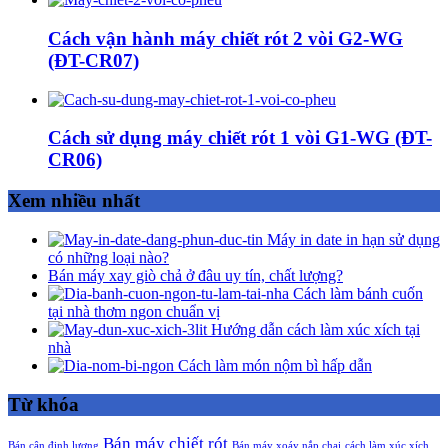
Cách vận hành máy chiết rót 2 vòi G2-WG
(ĐT-CR07)
Cách sử dụng máy chiết rót 1 vòi G1-WG (ĐT-
CR06)
Xem nhiều nhất
Máy in date in hạn sử dụng
có những loại nào?
Bán máy xay giò chả ở đâu uy tín, chất lượng?
Cách làm bánh cuốn
tại nhà thơm ngon chuẩn vị
Hướng dẫn cách làm xúc xích tại
nhà
Cách làm món nộm bì hấp dẫn
Từ khóa
Bán máy chiết rót
Bán cân định lượng
Bán máy xoáy nắp chai
cách làm xúc xích