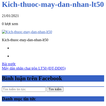
Kich-thuoc-may-dan-nhan-lt50
21/01/2021
0 lượt xem
Kich-thuoc-may-dan-nhan-lt50
Điều
Bài trước
Máy dán nhãn chai tròn LT50 (ĐT-DD05)
hướng
bài
Bình luận trên Facebook
viết
Tìm kiếm
Danh mục tin tức