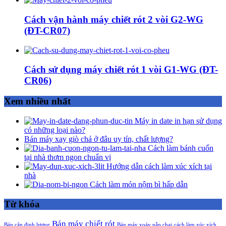
Cách vận hành máy chiết rót 2 vòi G2-WG
(ĐT-CR07)
Cách sử dụng máy chiết rót 1 vòi G1-WG (ĐT-
CR06)
Xem nhiều nhất
Máy in date in hạn sử dụng
có những loại nào?
Bán máy xay giò chả ở đâu uy tín, chất lượng?
Cách làm bánh cuốn
tại nhà thơm ngon chuẩn vị
Hướng dẫn cách làm xúc xích tại
nhà
Cách làm món nộm bì hấp dẫn
Từ khóa
Bán máy chiết rót
Bán cân định lượng
Bán máy xoáy nắp chai
cách làm xúc xích