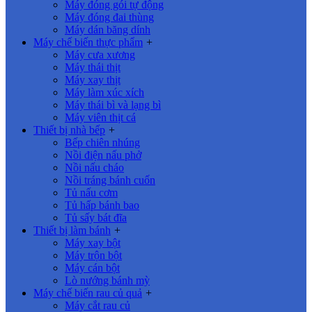
Máy đóng gói tự động
Máy đóng đai thùng
Máy dán băng dính
Máy chế biến thực phẩm
+
Máy cưa xương
Máy thái thịt
Máy xay thịt
Máy làm xúc xích
Máy thái bì và lạng bì
Máy viên thịt cá
Thiết bị nhà bếp
+
Bếp chiên nhúng
Nồi điện nấu phở
Nồi nấu cháo
Nồi tráng bánh cuốn
Tủ nấu cơm
Tủ hấp bánh bao
Tủ sấy bát đĩa
Thiết bị làm bánh
+
Máy xay bột
Máy trộn bột
Máy cán bột
Lò nướng bánh mỳ
Máy chế biến rau củ quả
+
Máy cắt rau củ