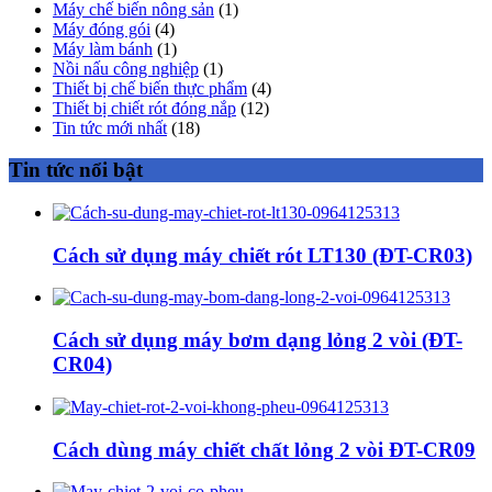
Máy chế biến nông sản
(1)
Máy đóng gói
(4)
Máy làm bánh
(1)
Nồi nấu công nghiệp
(1)
Thiết bị chế biến thực phẩm
(4)
Thiết bị chiết rót đóng nắp
(12)
Tin tức mới nhất
(18)
Tin tức nổi bật
Cách sử dụng máy chiết rót LT130 (ĐT-CR03)
Cách sử dụng máy bơm dạng lỏng 2 vòi (ĐT-
CR04)
Cách dùng máy chiết chất lỏng 2 vòi ĐT-CR09