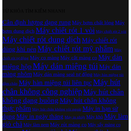
TỪ KHÓA TÌM KIẾM NHANH
Cân định lượng dạng rung
Máy bơm chất lỏng
Máy
Máy chiết rót 1 vòi
bơm dung dịch
Máy chiết rót 2 vòi
Máy chiết rót dung dịch
Máy chiết rót
Máy chiết rót mỹ phẩm
dùng khí nén
Máy
Máy dán
Máy co màng
Máy cắt màng co
chiết rót tự động
Máy dán miệng túi
miệng hộp
Máy dán
màng nhôm
Máy dán màng seal tự động
Máy hàn miệng túi
Máy hút
Máy hàn miệng túi liên tục
dậm chân
chân không công nghiệp
Máy hút chân
không dạng buồng
Máy hút chân không
thực phẩm
Máy in hạn sử
Máy hút chân không vòi ngoài
Máy làm
dụng
Máy in ngày tháng
Máy khò
Máy in nhiệt
giò chả
Máy rút màng co
Máy làm nem
Máy sấy màng co