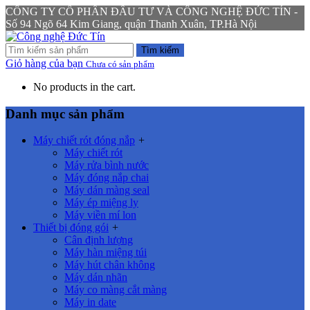
CÔNG TY CỔ PHẦN ĐẦU TƯ VÀ CÔNG NGHỆ ĐỨC TÍN -
Số 94 Ngõ 64 Kim Giang, quận Thanh Xuân, TP.Hà Nội
Tìm kiếm
Giỏ hàng của bạn
Chưa có sản phẩm
No products in the cart.
Danh mục sản phẩm
Máy chiết rót đóng nắp
+
Máy chiết rót
Máy rửa bình nước
Máy đóng nắp chai
Máy dán màng seal
Máy ép miệng ly
Máy viền mí lon
Thiết bị đóng gói
+
Cân định lượng
Máy hàn miệng túi
Máy hút chân không
Máy dán nhãn
Máy co màng cắt màng
Máy in date