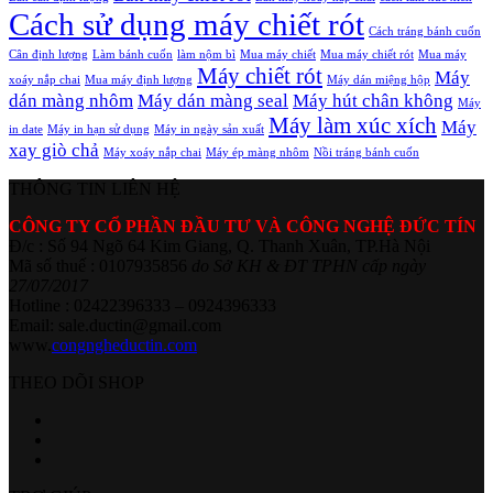
Cách sử dụng máy chiết rót
Cách tráng bánh cuốn
Cân định lượng
Làm bánh cuốn
làm nộm bì
Mua máy chiết
Mua máy chiết rót
Mua máy
Máy chiết rót
Máy
xoáy nắp chai
Mua máy định lượng
Máy dán miệng hộp
dán màng nhôm
Máy dán màng seal
Máy hút chân không
Máy
Máy làm xúc xích
Máy
in date
Máy in hạn sử dụng
Máy in ngày sản xuất
xay giò chả
Máy xoáy nắp chai
Máy ép màng nhôm
Nồi tráng bánh cuốn
THÔNG TIN LIÊN HỆ
CÔNG TY CỔ PHẦN ĐẦU TƯ VÀ CÔNG NGHỆ ĐỨC TÍN
Đ/c : Số 94 Ngõ 64 Kim Giang, Q. Thanh Xuân, TP.Hà Nội
Mã số thuế : 0107935856
do Sở KH & ĐT TPHN cấp ngày
27/07/2017
Hotline : 02422396333 – 0924396333
Email: sale.ductin@gmail.com
www.
congngheductin.com
THEO DÕI SHOP