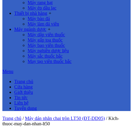
Máy rang hạt
Máy ép dầu lạc
Thiết bị nhà hàng
+
Máy bào đá
Máy làm đá viên
Máy ngành dược
+
Máy dập viên thuốc
Máy gấp toa thuốc
Máy bao viên thuốc
Máy nghiền dược liệu
Máy sắc thuốc bắc
May tạo viên thuốc bắc
Menu
Trang chủ
Cửa hàng
Giới thiệu
Tin tức
Liên hệ
Tuyển dụng
Trang chủ
/
Máy dán nhãn chai tròn LT50 (ĐT-DD05)
/
Kich-
thuoc-may-dan-nhan-lt50