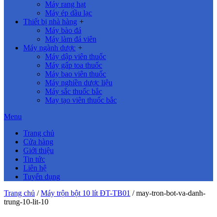
Máy rang hạt
Máy ép dầu lạc
Thiết bị nhà hàng
+
Máy bào đá
Máy làm đá viên
Máy ngành dược
+
Máy dập viên thuốc
Máy gấp toa thuốc
Máy bao viên thuốc
Máy nghiền dược liệu
Máy sắc thuốc bắc
May tạo viên thuốc bắc
Menu
Trang chủ
Cửa hàng
Giới thiệu
Tin tức
Liên hệ
Tuyển dụng
Trang chủ
/
Máy trộn bột 10 lít ĐT-TB01
/
may-tron-bot-va-danh-
trung-10-lit-10