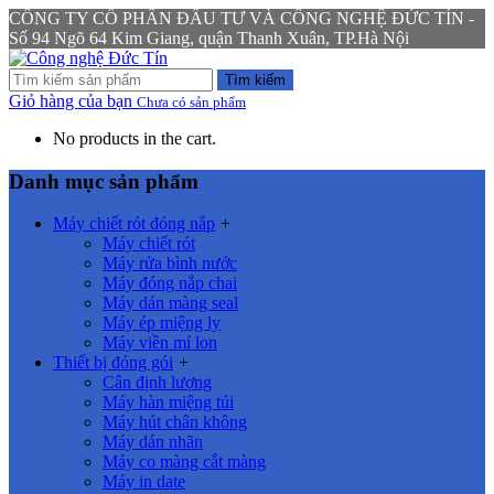
CÔNG TY CỔ PHẦN ĐẦU TƯ VÀ CÔNG NGHỆ ĐỨC TÍN -
Số 94 Ngõ 64 Kim Giang, quận Thanh Xuân, TP.Hà Nội
Tìm kiếm
Giỏ hàng của bạn
Chưa có sản phẩm
No products in the cart.
Danh mục sản phẩm
Máy chiết rót đóng nắp
+
Máy chiết rót
Máy rửa bình nước
Máy đóng nắp chai
Máy dán màng seal
Máy ép miệng ly
Máy viền mí lon
Thiết bị đóng gói
+
Cân định lượng
Máy hàn miệng túi
Máy hút chân không
Máy dán nhãn
Máy co màng cắt màng
Máy in date