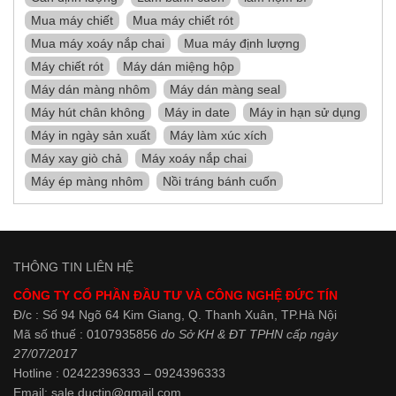
Mua máy chiết
Mua máy chiết rót
Mua máy xoáy nắp chai
Mua máy định lượng
Máy chiết rót
Máy dán miệng hộp
Máy dán màng nhôm
Máy dán màng seal
Máy hút chân không
Máy in date
Máy in hạn sử dụng
Máy in ngày sản xuất
Máy làm xúc xích
Máy xay giò chả
Máy xoáy nắp chai
Máy ép màng nhôm
Nồi tráng bánh cuốn
THÔNG TIN LIÊN HỆ
CÔNG TY CỔ PHẦN ĐẦU TƯ VÀ CÔNG NGHỆ ĐỨC TÍN
Đ/c : Số 94 Ngõ 64 Kim Giang, Q. Thanh Xuân, TP.Hà Nội
Mã số thuế : 0107935856
do Sở KH & ĐT TPHN cấp ngày
27/07/2017
Hotline : 02422396333 – 0924396333
Email: sale.ductin@gmail.com