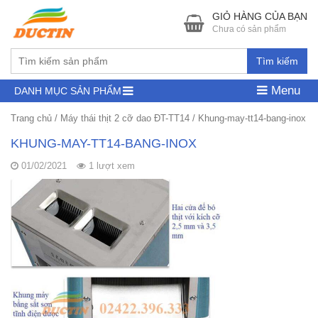
GIỎ HÀNG CỦA BẠN
Chưa có sản phẩm
Tìm kiếm
Menu
DANH MỤC SẢN PHẨM
Trang chủ
/
Máy thái thịt 2 cỡ dao ĐT-TT14
/
Khung-may-tt14-bang-inox
KHUNG-MAY-TT14-BANG-INOX
01/02/2021
1 lượt xem