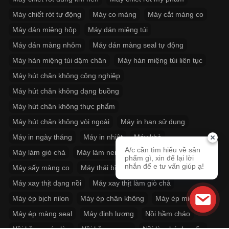
Máy chiết rót tự động
Máy co màng
Máy cắt màng co
Máy dán miệng hộp
Máy dán miệng túi
Máy dán màng nhôm
Máy dán màng seal tự động
Máy hàn miệng túi dậm chân
Máy hàn miệng túi liên tục
Máy hút chân không công nghiệp
Máy hút chân không dạng buồng
Máy hút chân không thực phẩm
Máy hút chân không vòi ngoài
Máy in hạn sử dụng
Máy in ngày tháng
Máy in nhiệt
Máy khò
A/c cần tìm hiểu về sản
Máy làm giò chả
Máy làm nem
Máy rút màng co
phẩm gì, xin để lại lời
nhắn để e tư vấn giúp ạ!
Máy sấy màng co
Máy thái bì
Máy xay giò chả
Máy xay thịt dạng nồi
Máy xay thịt làm giò chả
Máy ép bịch nilon
Máy ép chân không
Máy ép miệng túi
Máy ép màng seal
Máy định lượng
Nồi hầm cháo