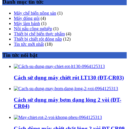
Danh mục tin tức
Máy chế biến nông sản
(1)
Máy đóng gói
(4)
Máy làm bánh
(1)
Nồi nấu công nghiệp
(1)
Thiết bị chế biến thực phẩm
(4)
Thiết bị chiết rót đóng nắp
(12)
Tin tức mới nhất
(18)
Tin tức nổi bật
Cách sử dụng máy chiết rót LT130 (ĐT-CR03)
Cách sử dụng máy bơm dạng lỏng 2 vòi (ĐT-
CR04)
Cách dùng máy chiết chất lỏng 2 vòi ĐT-CR09