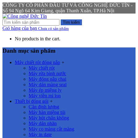
CÔNG TY CỔ PHẦN ĐẦU TƯ VÀ CÔNG NGHỆ ĐỨC TÍN -
Số 94 Ngõ 64 Kim Giang, quận Thanh Xuân, TP.Hà Nội
Tìm kiếm
Giỏ hàng của bạn
Chưa có sản phẩm
No products in the cart.
Danh mục sản phẩm
Máy chiết rót đóng nắp
+
Máy chiết rót
Máy rửa bình nước
Máy đóng nắp chai
Máy dán màng seal
Máy ép miệng ly
Máy viền mí lon
Thiết bị đóng gói
+
Cân định lượng
Máy hàn miệng túi
Máy hút chân không
Máy dán nhãn
Máy co màng cắt màng
Máy in date