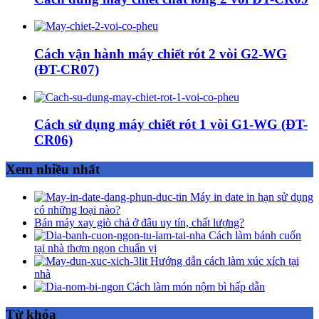
Cách vận hành máy chiết rót 2 vòi G2-WG
(ĐT-CR07)
Cách sử dụng máy chiết rót 1 vòi G1-WG (ĐT-
CR06)
Xem nhiều nhất
Máy in date in hạn sử dụng
có những loại nào?
Bán máy xay giò chả ở đâu uy tín, chất lượng?
Cách làm bánh cuốn
tại nhà thơm ngon chuẩn vị
Hướng dẫn cách làm xúc xích tại
nhà
Cách làm món nộm bì hấp dẫn
Từ khóa