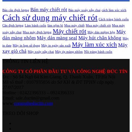
Bán máy chiết rót
Bán cân định lượng
Bán máy xoáy nắp chai
cách làm xúc xích
Cách sử dụng máy chiết rót
Cách tráng bánh cuốn
Cân định lượng
Làm bánh cuốn
làm nộm bì
Mua máy chiết
Mua máy chiết rót
Mua máy
Máy chiết rót
Máy
xoáy nắp chai
Mua máy định lượng
Máy dán miệng hộp
dán màng nhôm
Máy dán màng seal
Máy hút chân không
Máy
Máy làm xúc xích
Máy
in date
Máy in hạn sử dụng
Máy in ngày sản xuất
xay giò chả
Máy xoáy nắp chai
Máy ép màng nhôm
Nồi tráng bánh cuốn
THÔNG TIN LIÊN HỆ
CÔNG TY CỔ PHẦN ĐẦU TƯ VÀ CÔNG NGHỆ ĐỨC TÍN
Đ/c : Số 94 Ngõ 64 Kim Giang, Q. Thanh Xuân, TP.Hà Nội
Mã số thuế : 0107935856
do Sở KH & ĐT TPHN cấp ngày
27/07/2017
Hotline : 02422396333 – 0924396333
Email: sale.ductin@gmail.com
www.
congngheductin.com
THEO DÕI SHOP