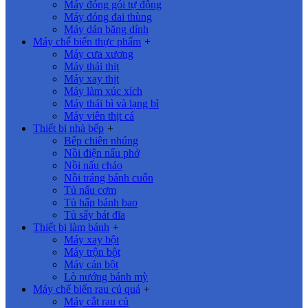
Máy đóng gói tự động
Máy đóng đai thùng
Máy dán băng dính
Máy chế biến thực phẩm
+
Máy cưa xương
Máy thái thịt
Máy xay thịt
Máy làm xúc xích
Máy thái bì và lạng bì
Máy viên thịt cá
Thiết bị nhà bếp
+
Bếp chiên nhúng
Nồi điện nấu phở
Nồi nấu cháo
Nồi tráng bánh cuốn
Tủ nấu cơm
Tủ hấp bánh bao
Tủ sấy bát đĩa
Thiết bị làm bánh
+
Máy xay bột
Máy trộn bột
Máy cán bột
Lò nướng bánh mỳ
Máy chế biến rau củ quả
+
Máy cắt rau củ