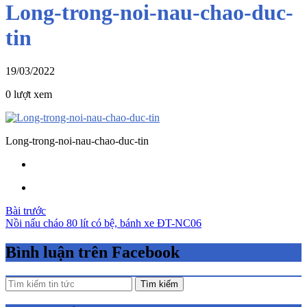
Long-trong-noi-nau-chao-duc-
tin
19/03/2022
0 lượt xem
Long-trong-noi-nau-chao-duc-tin
Điều
Bài trước
Nồi nấu cháo 80 lít có bệ, bánh xe ĐT-NC06
hướng
bài
Bình luận trên Facebook
viết
Tìm kiếm