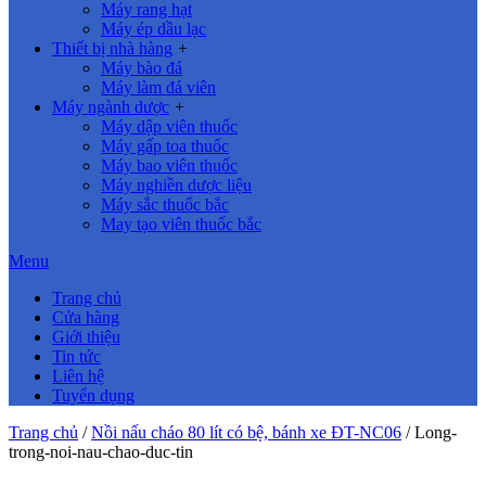
Máy rang hạt
Máy ép dầu lạc
Thiết bị nhà hàng
+
Máy bào đá
Máy làm đá viên
Máy ngành dược
+
Máy dập viên thuốc
Máy gấp toa thuốc
Máy bao viên thuốc
Máy nghiền dược liệu
Máy sắc thuốc bắc
May tạo viên thuốc bắc
Menu
Trang chủ
Cửa hàng
Giới thiệu
Tin tức
Liên hệ
Tuyển dụng
Trang chủ
/
Nồi nấu cháo 80 lít có bệ, bánh xe ĐT-NC06
/
Long-
trong-noi-nau-chao-duc-tin