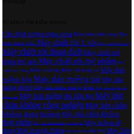
YOUTUBE
TỪ KHÓA TÌM KIẾM NHANH
Cân định lượng dạng rung
Máy bơm chất lỏng
Máy
Máy chiết rót 1 vòi
bơm dung dịch
Máy chiết rót 2 vòi
Máy chiết rót dung dịch
Máy chiết rót
Máy chiết rót mỹ phẩm
dùng khí nén
Máy
Máy dán
Máy co màng
Máy cắt màng co
chiết rót tự động
Máy dán miệng túi
miệng hộp
Máy dán
màng nhôm
Máy dán màng seal tự động
Máy hàn miệng túi
Máy hút
Máy hàn miệng túi liên tục
dậm chân
chân không công nghiệp
Máy hút chân
không dạng buồng
Máy hút chân không
thực phẩm
Máy in hạn sử
Máy hút chân không vòi ngoài
Máy làm
dụng
Máy in ngày tháng
Máy khò
Máy in nhiệt